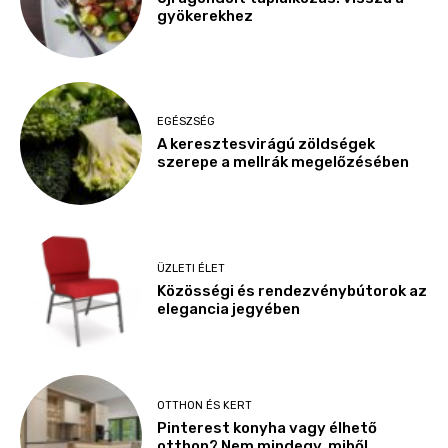
gyökerekhez
EGÉSZSÉG
A keresztesvirágú zöldségek
szerepe a mellrák megelőzésében
ÜZLETI ÉLET
Közösségi és rendezvénybútorok az
elegancia jegyében
OTTHON ÉS KERT
Pinterest konyha vagy élhető
otthon? Nem mindegy, miből