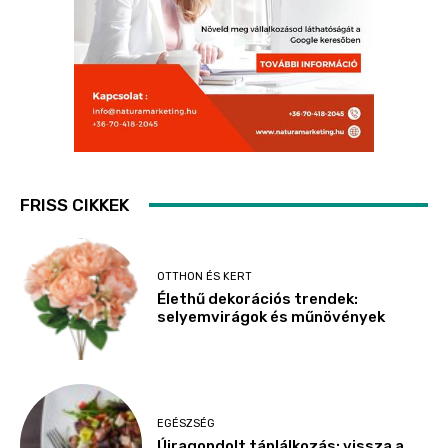
FRISS CIKKEK
OTTHON ÉS KERT
Élethű dekorációs trendek:
selyemvirágok és műnövények
EGÉSZSÉG
Újragondolt táplálkozás: vissza a