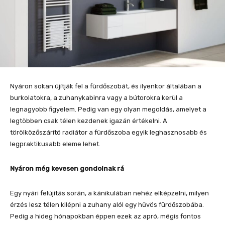
Nyáron sokan újítják fel a fürdőszobát, és ilyenkor általában a
burkolatokra, a zuhanykabinra vagy a bútorokra kerül a
legnagyobb figyelem. Pedig van egy olyan megoldás, amelyet a
legtöbben csak télen kezdenek igazán értékelni. A
törölközőszárító radiátor a fürdőszoba egyik leghasznosabb és
legpraktikusabb eleme lehet.
Nyáron még kevesen gondolnak rá
Egy nyári felújítás során, a kánikulában nehéz elképzelni, milyen
érzés lesz télen kilépni a zuhany alól egy hűvös fürdőszobába.
Pedig a hideg hónapokban éppen ezek az apró, mégis fontos