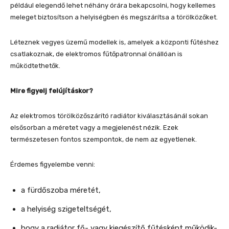
például elegendő lehet néhány órára bekapcsolni, hogy kellemes
meleget biztosítson a helyiségben és megszárítsa a törölközőket.
Léteznek vegyes üzemű modellek is, amelyek a központi fűtéshez
csatlakoznak, de elektromos fűtőpatronnal önállóan is
működtethetők.
Mire figyelj felújításkor?
Az elektromos törölközőszárító radiátor kiválasztásánál sokan
elsősorban a méretet vagy a megjelenést nézik. Ezek
természetesen fontos szempontok, de nem az egyetlenek.
Érdemes figyelembe venni:
a fürdőszoba méretét,
a helyiség szigeteltségét,
hogy a radiátor fő- vagy kiegészítő fűtésként működik-