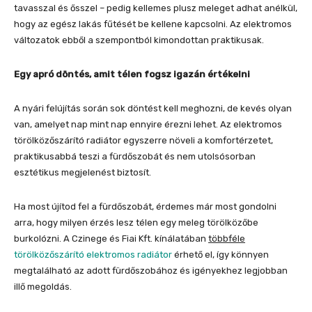
tavasszal és ősszel – pedig kellemes plusz meleget adhat anélkül,
hogy az egész lakás fűtését be kellene kapcsolni. Az elektromos
változatok ebből a szempontból kimondottan praktikusak.
Egy apró döntés, amit télen fogsz igazán értékelni
A nyári felújítás során sok döntést kell meghozni, de kevés olyan
van, amelyet nap mint nap ennyire érezni lehet. Az elektromos
törölközőszárító radiátor egyszerre növeli a komfortérzetet,
praktikusabbá teszi a fürdőszobát és nem utolsósorban
esztétikus megjelenést biztosít.
Ha most újítod fel a fürdőszobát, érdemes már most gondolni
arra, hogy milyen érzés lesz télen egy meleg törölközőbe
burkolózni. A Czinege és Fiai Kft. kínálatában
többféle
törölközőszárító elektromos radiátor
érhető el, így könnyen
megtalálható az adott fürdőszobához és igényekhez legjobban
illő megoldás.