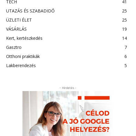
TECH
41
UTAZÁS ÉS SZABADIDŐ
25
ÜZLETI ÉLET
25
VÁSÁRLÁS
19
Kert, kertészkedés
14
Gasztro
7
Otthoni praktikák
6
Lakberendezés
5
- Hirdetés -