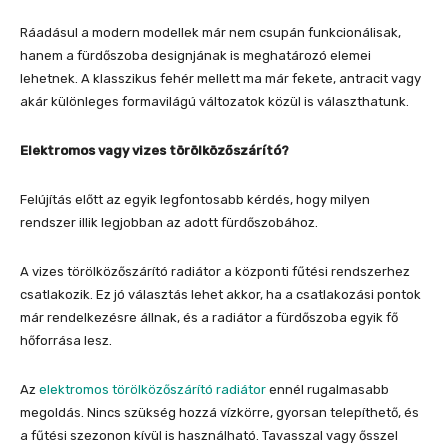
Ráadásul a modern modellek már nem csupán funkcionálisak,
hanem a fürdőszoba designjának is meghatározó elemei
lehetnek. A klasszikus fehér mellett ma már fekete, antracit vagy
akár különleges formavilágú változatok közül is választhatunk.
Elektromos vagy vizes törölközőszárító?
Felújítás előtt az egyik legfontosabb kérdés, hogy milyen
rendszer illik legjobban az adott fürdőszobához.
A vizes törölközőszárító radiátor a központi fűtési rendszerhez
csatlakozik. Ez jó választás lehet akkor, ha a csatlakozási pontok
már rendelkezésre állnak, és a radiátor a fürdőszoba egyik fő
hőforrása lesz.
Az
elektromos törölközőszárító radiátor
ennél rugalmasabb
megoldás. Nincs szükség hozzá vízkörre, gyorsan telepíthető, és
a fűtési szezonon kívül is használható. Tavasszal vagy ősszel