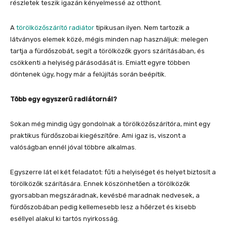
részletek teszik igazán kényelmessé az otthont.
A
törölközőszárító radiátor
tipikusan ilyen. Nem tartozik a
látványos elemek közé, mégis minden nap használjuk: melegen
tartja a fürdőszobát, segít a törölközők gyors szárításában, és
csökkenti a helyiség párásodását is. Emiatt egyre többen
döntenek úgy, hogy már a felújítás során beépítik.
Több egy egyszerű radiátornál?
Sokan még mindig úgy gondolnak a törölközőszárítóra, mint egy
praktikus fürdőszobai kiegészítőre. Ami igaz is, viszont a
valóságban ennél jóval többre alkalmas.
Egyszerre lát el két feladatot: fűti a helyiséget és helyet biztosít a
törölközők szárítására. Ennek köszönhetően a törölközők
gyorsabban megszáradnak, kevésbé maradnak nedvesek, a
fürdőszobában pedig kellemesebb lesz a hőérzet és kisebb
eséllyel alakul ki tartós nyirkosság.