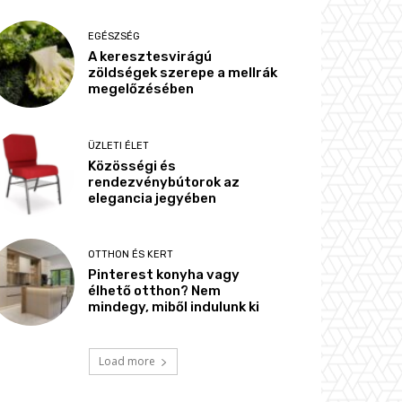
EGÉSZSÉG
A keresztesvirágú
zöldségek szerepe a mellrák
megelőzésében
ÜZLETI ÉLET
Közösségi és
rendezvénybútorok az
elegancia jegyében
OTTHON ÉS KERT
Pinterest konyha vagy
élhető otthon? Nem
mindegy, miből indulunk ki
Load more