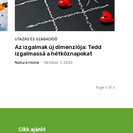
UTAZÁS ÉS SZABADIDŐ
Az izgalmak új dimenziója: Tedd
izgalmassá a hétköznapokat
Natura Home
-
Október 7, 2025
Page 1 of 3
Cikk ajánló