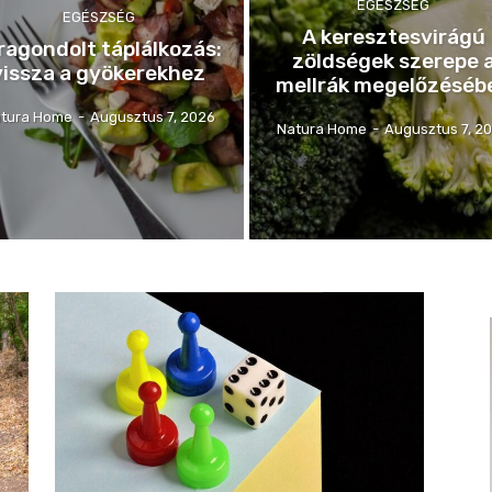
EGÉSZSÉG
EGÉSZSÉG
A keresztesvirágú
ragondolt táplálkozás:
zöldségek szerepe 
vissza a gyökerekhez
mellrák megelőzéséb
tura Home
-
Augusztus 7, 2026
Natura Home
-
Augusztus 7, 2