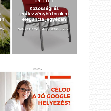
ÜZLETI ÉLET
Közösségi és
a
rendezvénybútorok az
en
elegancia jegyében
026
Natura Home
-
Augusztus 7, 2026
- Hirdetés -