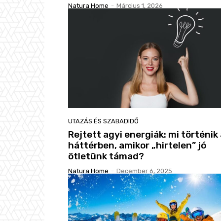
Natura Home
-
Március 1, 2026
UTAZÁS ÉS SZABADIDŐ
Rejtett agyi energiák: mi történik
háttérben, amikor „hirtelen” jó
ötletünk támad?
Natura Home
-
December 6, 2025