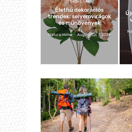
OTTHON ÉS KERT
Élethű dekorációs
Új
trendek: selyemvirágok
és műnövények
Na
Natura Home
-
Augusztus 7, 2026