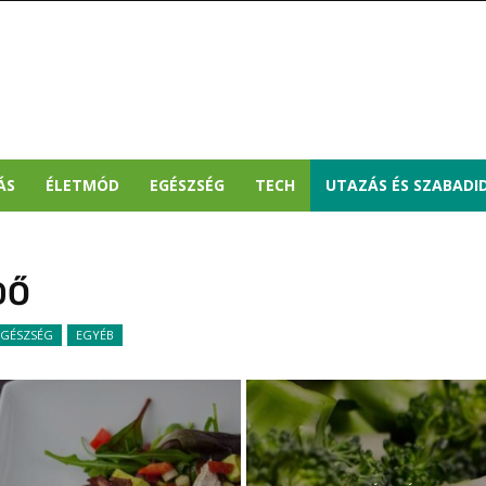
ÁS
ÉLETMÓD
EGÉSZSÉG
TECH
UTAZÁS ÉS SZABADI
DŐ
EGÉSZSÉG
EGYÉB