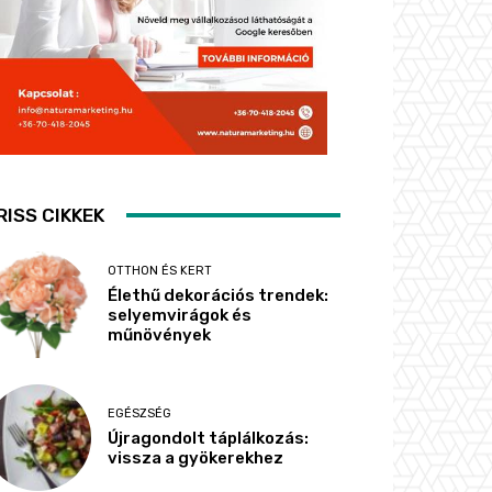
RISS CIKKEK
OTTHON ÉS KERT
Élethű dekorációs trendek:
selyemvirágok és
műnövények
EGÉSZSÉG
Újragondolt táplálkozás:
vissza a gyökerekhez