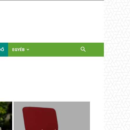
DŐ
EGYÉB