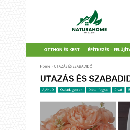
Natura
Home
OTTHON ÉS KERT
ÉPÍTKEZÉS – FELÚJÍT
Home
UTAZÁS ÉS SZABADIDŐ
UTAZÁS ÉS SZABADI
AJÁNLÓ
Család, gyerek
Diéta, fogyás
Divat