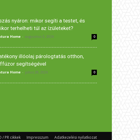
szás nyáron: mikor segíti a testet, és
ikor terhelheti túl az ízületeket?
atura Home
-
augusztus 3, 2026
0
atékony illóolaj párologtatás otthon,
iffúzor segítségével
atura Home
-
július 28, 2026
0
 / PR cikkek
Impresszum
Adatkezelési nyilatkozat