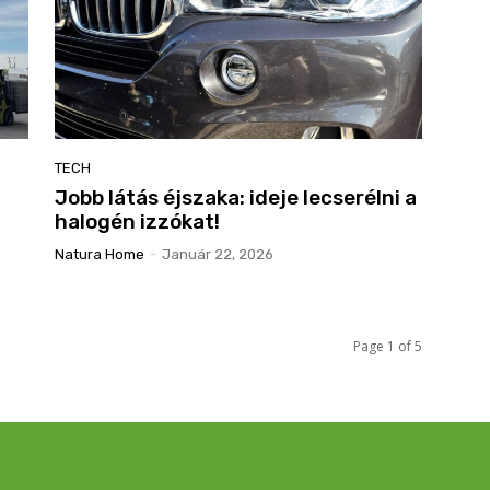
TECH
Jobb látás éjszaka: ideje lecserélni a
halogén izzókat!
Natura Home
-
Január 22, 2026
Page 1 of 5