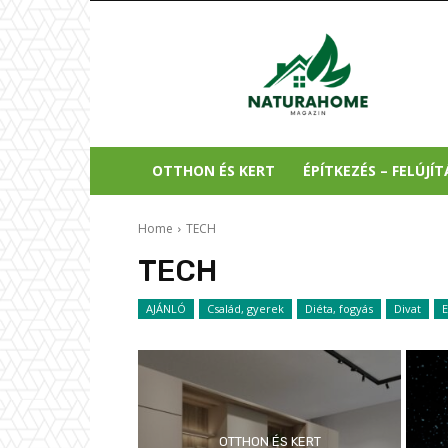
Natura
Home
OTTHON ÉS KERT
ÉPÍTKEZÉS – FELÚJÍT
Home
TECH
TECH
AJÁNLÓ
Család, gyerek
Diéta, fogyás
Divat
OTTHON ÉS KERT