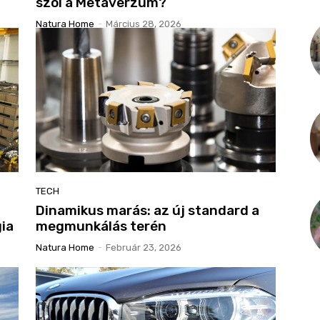
szól a Metaverzum?
Natura Home
-
Március 28, 2026
TECH
Dinamikus marás: az új standard a
ia
megmunkálás terén
Natura Home
-
Február 23, 2026