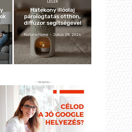
LÉLEK
gy
Hatékony illóolaj
sok
párologtatás otthon,
diffúzor segítségével
026
Natura Home
-
Július 28, 2026
- Hirdetés -