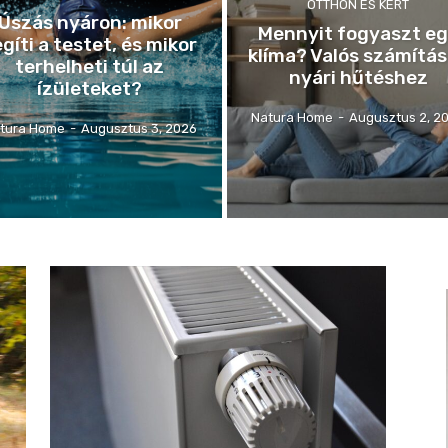
OTTHON ÉS KERT
Úszás nyáron: mikor
Mennyit fogyaszt e
gíti a testet, és mikor
klíma? Valós számítá
terhelheti túl az
nyári hűtéshez
ízületeket?
Natura Home
-
Augusztus 2, 2
tura Home
-
Augusztus 3, 2026