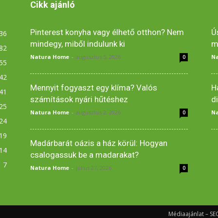
Cikk ajánló
Pinterest konyha vagy élhető otthon? Nem
Ú
36
mindegy, miből indulunk ki
m
82
Natura Home
-
augusztus 5, 2026
N
0
55
42
Mennyit fogyaszt egy klíma? Valós
H
41
számítások nyári hűtéshez
d
25
Natura Home
-
augusztus 2, 2026
N
0
24
19
Madárbarát oázis a ház körül: Hogyan
14
csalogassuk be a madarakat?
7
Natura Home
-
július 27, 2026
0
Médiaajánlat – SEO