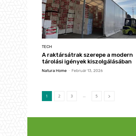
TECH
A raktársátrak szerepe a modern
tárolási igények kiszolgálásában
Natura Home
-
Február 13, 2026
...
1
2
3
5