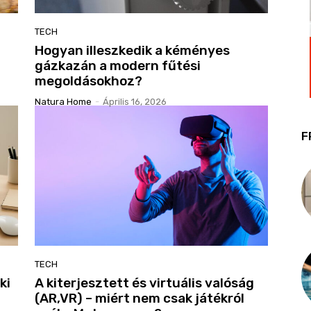
TECH
Hogyan illeszkedik a kéményes
gázkazán a modern fűtési
megoldásokhoz?
Natura Home
-
Április 16, 2026
F
TECH
ki
A kiterjesztett és virtuális valóság
(AR,VR) – miért nem csak játékról