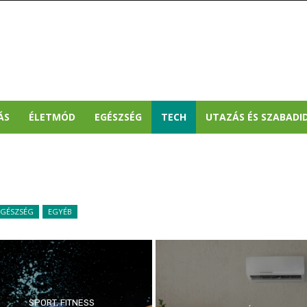
ÁS
ÉLETMÓD
EGÉSZSÉG
TECH
UTAZÁS ÉS SZABADI
EGÉSZSÉG
EGYÉB
SPORT, FITNESS