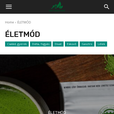
Home
ÉLETMÓD
ÉLETMÓD
Család, gyerek
Diéta, fogyás
Divat
Esküvő
Gasztro
Lélek
ÉLETMÓD