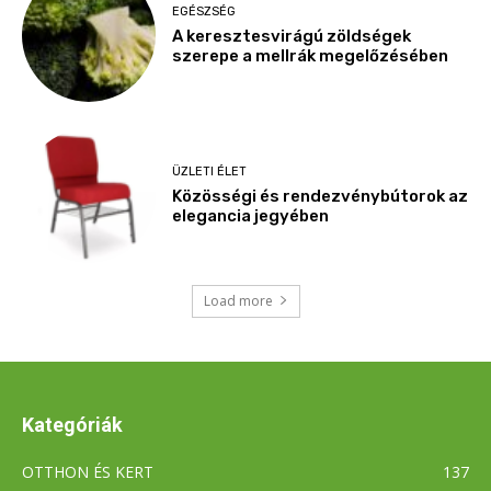
EGÉSZSÉG
A keresztesvirágú zöldségek
szerepe a mellrák megelőzésében
ÜZLETI ÉLET
Közösségi és rendezvénybútorok az
elegancia jegyében
Load more
Kategóriák
OTTHON ÉS KERT
137