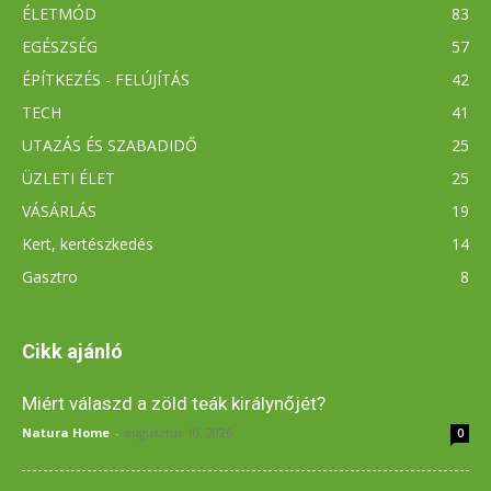
ÉLETMÓD
83
EGÉSZSÉG
57
ÉPÍTKEZÉS - FELÚJÍTÁS
42
TECH
41
UTAZÁS ÉS SZABADIDŐ
25
ÜZLETI ÉLET
25
VÁSÁRLÁS
19
Kert, kertészkedés
14
Gasztro
8
Cikk ajánló
Miért válaszd a zöld teák királynőjét?
Natura Home
-
augusztus 10, 2026
0