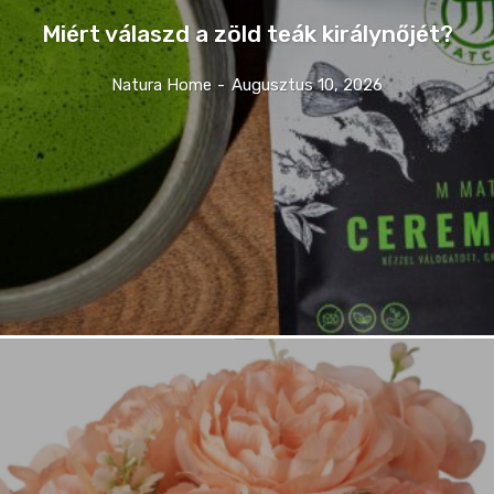
Miért válaszd a zöld teák királynőjét?
Natura Home
-
Augusztus 10, 2026