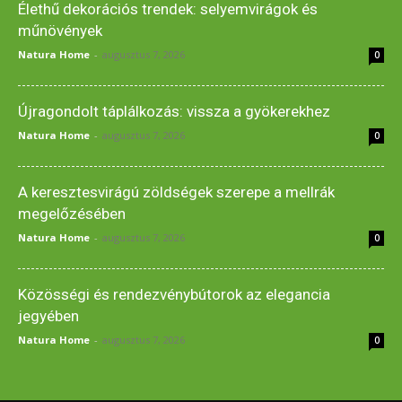
Élethű dekorációs trendek: selyemvirágok és
műnövények
Natura Home
-
augusztus 7, 2026
0
Újragondolt táplálkozás: vissza a gyökerekhez
Natura Home
-
augusztus 7, 2026
0
A keresztesvirágú zöldségek szerepe a mellrák
megelőzésében
Natura Home
-
augusztus 7, 2026
0
Közösségi és rendezvénybútorok az elegancia
jegyében
Natura Home
-
augusztus 7, 2026
0