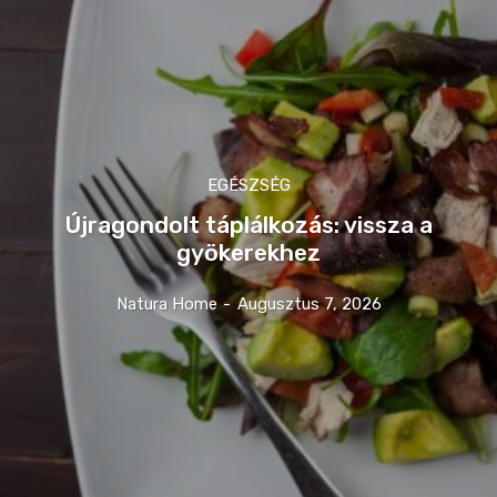
EGÉSZSÉG
Újragondolt táplálkozás: vissza a
gyökerekhez
Natura Home
-
Augusztus 7, 2026