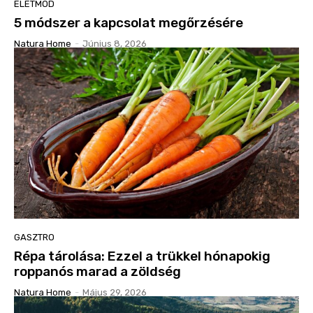
ÉLETMÓD
5 módszer a kapcsolat megőrzésére
Natura Home
-
Június 8, 2026
GASZTRO
Répa tárolása: Ezzel a trükkel hónapokig
roppanós marad a zöldség
Natura Home
-
Május 29, 2026