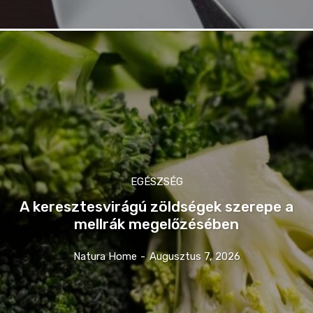
EGÉSZSÉG
A keresztesvirágú zöldségek szerepe a
mellrák megelőzésében
Natura Home
-
Augusztus 7, 2026