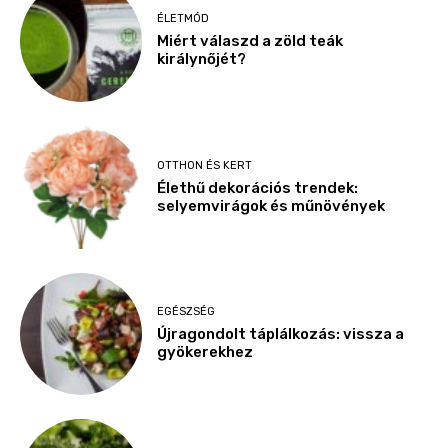
ÉLETMÓD
Miért válaszd a zöld teák
királynőjét?
OTTHON ÉS KERT
Élethű dekorációs trendek:
selyemvirágok és műnövények
EGÉSZSÉG
Újragondolt táplálkozás: vissza a
gyökerekhez