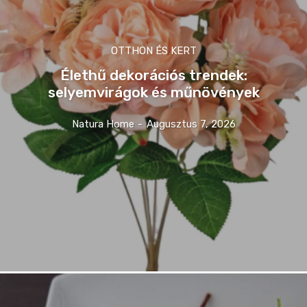
OTTHON ÉS KERT
Élethű dekorációs trendek:
selyemvirágok és műnövények
Natura Home
-
Augusztus 7, 2026