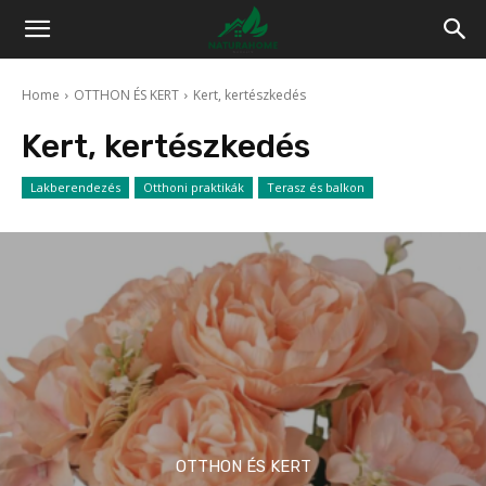
Home
OTTHON ÉS KERT
Kert, kertészkedés
Kert, kertészkedés
Lakberendezés
Otthoni praktikák
Terasz és balkon
OTTHON ÉS KERT