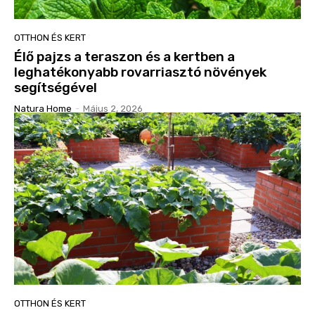
OTTHON ÉS KERT
Élő pajzs a teraszon és a kertben a
leghatékonyabb rovarriasztó növények
segítségével
Natura Home
-
Május 2, 2026
OTTHON ÉS KERT