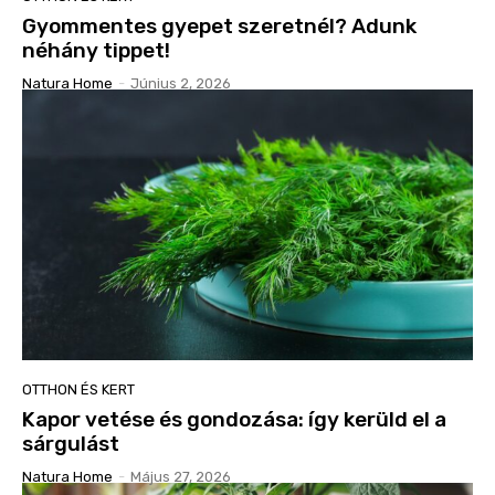
Gyommentes gyepet szeretnél? Adunk
néhány tippet!
Natura Home
-
Június 2, 2026
OTTHON ÉS KERT
Kapor vetése és gondozása: így kerüld el a
sárgulást
Natura Home
-
Május 27, 2026