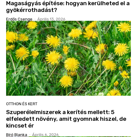
Magaságyás építése: hogyan kerülheted el a
gyökérrothadást?
Erdős Csenge
-
Április 13, 2026
OTTHON ÉS KERT
Szuperélelmiszerek a kerítés mellett: 5
elfeledett növény, amit gyomnak hiszel, de
kincset ér
Bíró Blanka
-
Április 6, 2026