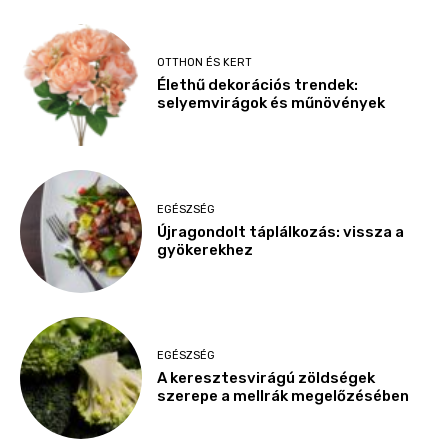
OTTHON ÉS KERT
Élethű dekorációs trendek:
selyemvirágok és műnövények
EGÉSZSÉG
Újragondolt táplálkozás: vissza a
gyökerekhez
EGÉSZSÉG
A keresztesvirágú zöldségek
szerepe a mellrák megelőzésében