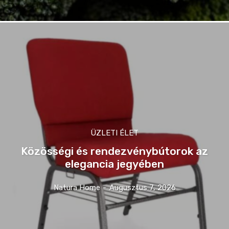
ÜZLETI ÉLET
Közösségi és rendezvénybútorok az
elegancia jegyében
Natura Home
-
Augusztus 7, 2026