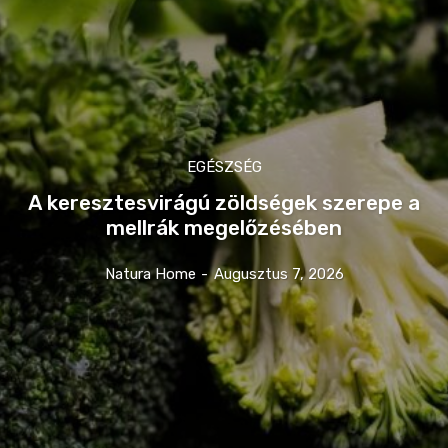
EGÉSZSÉG
A keresztesvirágú zöldségek szerepe a
mellrák megelőzésében
Natura Home
-
Augusztus 7, 2026