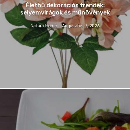
Élethű dekorációs trendek:
selyemvirágok és műnövények
Natura Home
-
Augusztus 7, 2026