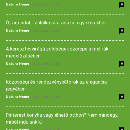
Natura Home
-
augusztus 7, 2026
0
Újragondolt táplálkozás: vissza a gyökerekhez
Natura Home
-
augusztus 7, 2026
0
A keresztesvirágú zöldségek szerepe a mellrák
megelőzésében
Natura Home
-
augusztus 7, 2026
0
Közösségi és rendezvénybútorok az elegancia
jegyében
Natura Home
-
augusztus 7, 2026
0
Pinterest konyha vagy élhető otthon? Nem mindegy,
miből indulunk ki
Natura Home
-
augusztus 5, 2026
0