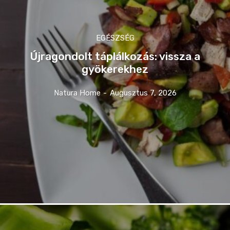
EGÉSZSÉG
Újragondolt táplálkozás: vissza a
gyökerekhez
Natura Home
-
Augusztus 7, 2026