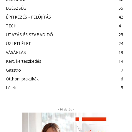
EGÉSZSÉG
55
ÉPÍTKEZÉS - FELÚJÍTÁS
42
TECH
41
UTAZÁS ÉS SZABADIDŐ
25
ÜZLETI ÉLET
24
VÁSÁRLÁS
19
Kert, kertészkedés
14
Gasztro
7
Otthoni praktikák
6
Lélek
5
- Hirdetés -