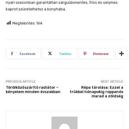
nyári szezonban garantáltan sárgulásmentes, friss és selymes
kaprot szüretelhetsz a konyhába.
Megtekintés:
164
Facebook
Twitter
Pinterest
PREVIOUS ARTICLE
NEXT ARTICLE
Törölközőszárító radiátor –
Répa tárolása: Ezzel a
kényelem minden évszakban
trükkel hónapokig roppanós
marad a zöldség