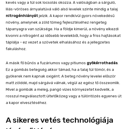
kevés vagy a túl sok locsolás okozza. A valóságban a sárguló,
lilás-vöröses árnyalatúvá váló alsó levelek szinte mindig a talaj
nitrogénhiányát
jelzik. A kapor rendkívül gyors növekedésű
növény, amelynek a zöld tömeg fejlesztéséhez rengeteg
tápanyagra van szüksége. Ha a földje kimerül, a növény elkezdi
kivonni a nitrogént az idősebb levelekből, hogy a friss hajtásokat
táplálja – ez vezet a szövetek elhalásához és a jellegzetes
fakuláshoz.
A másik fő bűnös a fuzáriumos vagy pitiumos
gyökérrothadás
.
Ez a gombás betegség akkor támad, ha a talaj túl tömör, és a
gyökerek nem kapnak oxigént. A beteg növény levelei először
matt zölddé, majd sárgává válnak, végül az egész tő összeomlik.
Mivel a gombák a meleg, pangó vizes környezetet kedvelik, a
rosszul megválasztott ültetőközeg vagy a túlöntözés egyenes út
a kapor elvesztéséhez.
A sikeres vetés technológiája