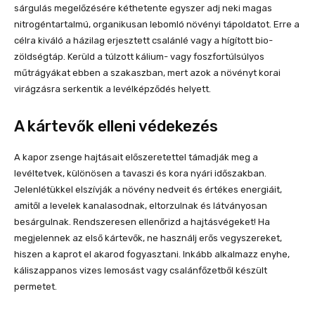
sárgulás megelőzésére kéthetente egyszer adj neki magas
nitrogéntartalmú, organikusan lebomló növényi tápoldatot. Erre a
célra kiváló a házilag erjesztett csalánlé vagy a hígított bio-
zöldségtáp. Kerüld a túlzott kálium- vagy foszfortúlsúlyos
műtrágyákat ebben a szakaszban, mert azok a növényt korai
virágzásra serkentik a levélképződés helyett.
A kártevők elleni védekezés
A kapor zsenge hajtásait előszeretettel támadják meg a
levéltetvek, különösen a tavaszi és kora nyári időszakban.
Jelenlétükkel elszívják a növény nedveit és értékes energiáit,
amitől a levelek kanalasodnak, eltorzulnak és látványosan
besárgulnak. Rendszeresen ellenőrizd a hajtásvégeket! Ha
megjelennek az első kártevők, ne használj erős vegyszereket,
hiszen a kaprot el akarod fogyasztani. Inkább alkalmazz enyhe,
káliszappanos vizes lemosást vagy csalánfőzetből készült
permetet.