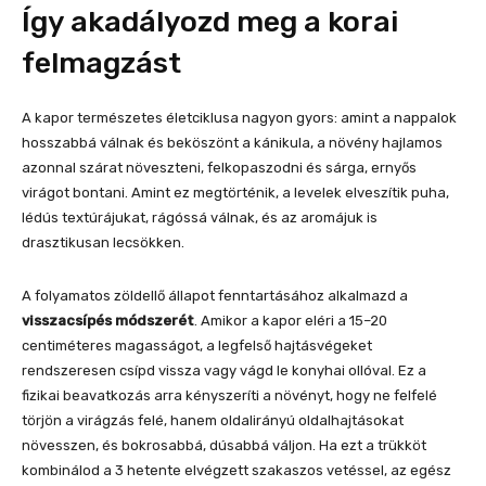
Így akadályozd meg a korai
felmagzást
A kapor természetes életciklusa nagyon gyors: amint a nappalok
hosszabbá válnak és beköszönt a kánikula, a növény hajlamos
azonnal szárat növeszteni, felkopaszodni és sárga, ernyős
virágot bontani. Amint ez megtörténik, a levelek elveszítik puha,
lédús textúrájukat, rágóssá válnak, és az aromájuk is
drasztikusan lecsökken.
A folyamatos zöldellő állapot fenntartásához alkalmazd a
visszacsípés módszerét
. Amikor a kapor eléri a 15–20
centiméteres magasságot, a legfelső hajtásvégeket
rendszeresen csípd vissza vagy vágd le konyhai ollóval. Ez a
fizikai beavatkozás arra kényszeríti a növényt, hogy ne felfelé
törjön a virágzás felé, hanem oldalirányú oldalhajtásokat
növesszen, és bokrosabbá, dúsabbá váljon. Ha ezt a trükköt
kombinálod a 3 hetente elvégzett szakaszos vetéssel, az egész