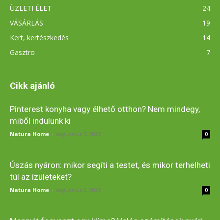
ÜZLETI ÉLET
24
VÁSÁRLÁS
19
Kert, kertészkedés
14
Gasztro
7
Cikk ajánló
Pinterest konyha vagy élhető otthon? Nem mindegy,
miből indulunk ki
Natura Home
-
augusztus 5, 2026
0
Úszás nyáron: mikor segíti a testet, és mikor terhelheti
túl az ízületeket?
Natura Home
-
augusztus 3, 2026
0