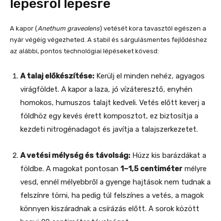
lépésről lépésre
A kapor (
Anethum graveolens
) vetését kora tavasztól egészen a
nyár végéig végezheted. A stabil és sárgulásmentes fejlődéshez
az alábbi, pontos technológiai lépéseket kövesd:
A talaj előkészítése:
Kerülj el minden nehéz, agyagos
virágföldet. A kapor a laza, jó vízáteresztő, enyhén
homokos, humuszos talajt kedveli. Vetés előtt keverj a
földhöz egy kevés érett komposztot, ez biztosítja a
kezdeti nitrogénadagot és javítja a talajszerkezetet.
A vetési mélység és távolság:
Húzz kis barázdákat a
földbe. A magokat pontosan
1–1,5 centiméter
mélyre
vesd, ennél mélyebbről a gyenge hajtások nem tudnak a
felszínre törni, ha pedig túl felszínes a vetés, a magok
könnyen kiszáradnak a csírázás előtt. A sorok között