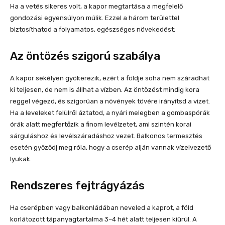
Ha a vetés sikeres volt, a kapor megtartása a megfelelő
gondozási egyensúlyon múlik. Ezzel a három területtel
biztosíthatod a folyamatos, egészséges növekedést:
Az öntözés szigorú szabálya
A kapor sekélyen gyökerezik, ezért a földje soha nem száradhat
ki teljesen, de nem is állhat a vízben. Az öntözést mindig kora
reggel végezd, és szigorúan a növények tövére irányítsd a vizet.
Ha a leveleket felülről áztatod, a nyári melegben a gombaspórák
órák alatt megfertőzik a finom levélzetet, ami szintén korai
sárguláshoz és levélszáradáshoz vezet. Balkonos termesztés
esetén győződj meg róla, hogy a cserép alján vannak vízelvezető
lyukak.
Rendszeres fejtrágyázás
Ha cserépben vagy balkonládában neveled a kaprot, a föld
korlátozott tápanyagtartalma 3–4 hét alatt teljesen kiürül. A