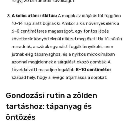
hagyj 20 centiméter távolságot.
A kelés utáni ritkítás:
A magok az időjárástól függően
10–14 nap alatt bújnak ki. Amikor a kis növények elérik a
6–8 centiméteres magasságot, egy fontos lépés
következik: könyörtelenül ritkítsd meg őket! Ha túl sűrűn
maradnak, a szárak egymást fogják árnyékolni, nem
jutnak elég tápanyaghoz, és a nyirkos mikroklímában
azonnal megjelennek a sárgulást okozó gombák. A
tövek között maradjon legalább
8–10 centiméter
szabad hely, hogy a levegő átjárhassa a sorokat.
Gondozási rutin a zölden
tartáshoz: tápanyag és
öntözés