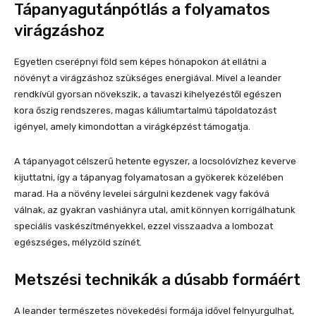
Tápanyagutánpótlás a folyamatos
virágzáshoz
Egyetlen cserépnyi föld sem képes hónapokon át ellátni a
növényt a virágzáshoz szükséges energiával. Mivel a leander
rendkívül gyorsan növekszik, a tavaszi kihelyezéstől egészen
kora őszig rendszeres, magas káliumtartalmú tápoldatozást
igényel, amely kimondottan a virágképzést támogatja.
A tápanyagot célszerű hetente egyszer, a locsolóvízhez keverve
kijuttatni, így a tápanyag folyamatosan a gyökerek közelében
marad. Ha a növény levelei sárgulni kezdenek vagy fakóvá
válnak, az gyakran vashiányra utal, amit könnyen korrigálhatunk
speciális vaskészítményekkel, ezzel visszaadva a lombozat
egészséges, mélyzöld színét.
Metszési technikák a dúsabb formáért
A leander természetes növekedési formája idővel felnyurgulhat,