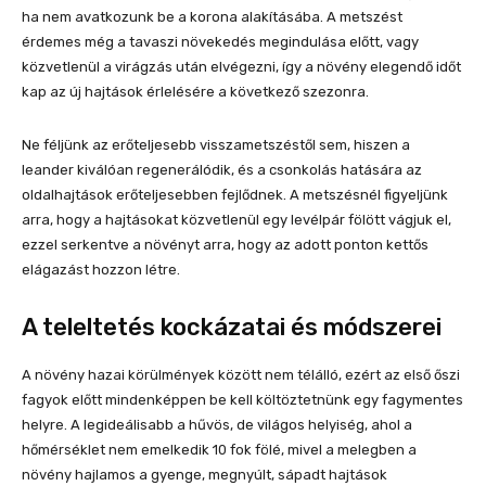
ha nem avatkozunk be a korona alakításába. A metszést
érdemes még a tavaszi növekedés megindulása előtt, vagy
közvetlenül a virágzás után elvégezni, így a növény elegendő időt
kap az új hajtások érlelésére a következő szezonra.
Ne féljünk az erőteljesebb visszametszéstől sem, hiszen a
leander kiválóan regenerálódik, és a csonkolás hatására az
oldalhajtások erőteljesebben fejlődnek. A metszésnél figyeljünk
arra, hogy a hajtásokat közvetlenül egy levélpár fölött vágjuk el,
ezzel serkentve a növényt arra, hogy az adott ponton kettős
elágazást hozzon létre.
A teleltetés kockázatai és módszerei
A növény hazai körülmények között nem télálló, ezért az első őszi
fagyok előtt mindenképpen be kell költöztetnünk egy fagymentes
helyre. A legideálisabb a hűvös, de világos helyiség, ahol a
hőmérséklet nem emelkedik 10 fok fölé, mivel a melegben a
növény hajlamos a gyenge, megnyúlt, sápadt hajtások