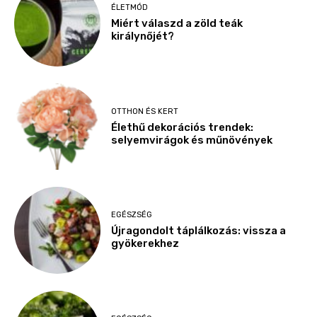
ÉLETMÓD
Miért válaszd a zöld teák
királynőjét?
OTTHON ÉS KERT
Élethű dekorációs trendek:
selyemvirágok és műnövények
EGÉSZSÉG
Újragondolt táplálkozás: vissza a
gyökerekhez