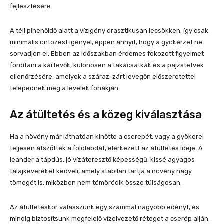
fejlesztésére.
A téli pihenőidő alatt a vízigény drasztikusan lecsökken, így csak
minimális öntözést igényel, éppen annyit, hogy a gyökérzet ne
sorvadjon el. Ebben az időszakban érdemes fokozott figyelmet
fordítani a kártevők, különösen a takácsatkák és a pajzstetvek
ellenőrzésére, amelyek a száraz, zárt levegőn előszeretettel
telepednek meg a levelek fonákján.
Az átültetés és a közeg kiválasztása
Ha a növény már láthatóan kinőtte a cserepét, vagy a gyökerei
teljesen átszőtték a földlabdát, elérkezett az átültetés ideje. A
leander a tápdús, jó vízáteresztő képességű, kissé agyagos
talajkeveréket kedveli, amely stabilan tartja a növény nagy
tömegét is, miközben nem tömörödik össze túlságosan.
Az átültetéskor válasszunk egy számmal nagyobb edényt, és
mindig biztosítsunk megfelelő vízelvezető réteget a cserép alján.