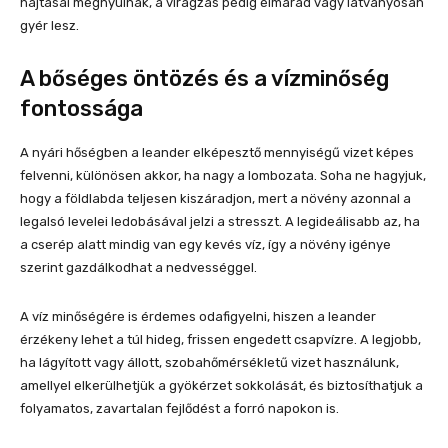
hajtásai megnyúlnak, a virágzás pedig elmarad vagy látványosan
gyér lesz.
A bőséges öntözés és a vízminőség
fontossága
A nyári hőségben a leander elképesztő mennyiségű vizet képes
felvenni, különösen akkor, ha nagy a lombozata. Soha ne hagyjuk,
hogy a földlabda teljesen kiszáradjon, mert a növény azonnal a
legalsó levelei ledobásával jelzi a stresszt. A legideálisabb az, ha
a cserép alatt mindig van egy kevés víz, így a növény igénye
szerint gazdálkodhat a nedvességgel.
A víz minőségére is érdemes odafigyelni, hiszen a leander
érzékeny lehet a túl hideg, frissen engedett csapvízre. A legjobb,
ha lágyított vagy állott, szobahőmérsékletű vizet használunk,
amellyel elkerülhetjük a gyökérzet sokkolását, és biztosíthatjuk a
folyamatos, zavartalan fejlődést a forró napokon is.