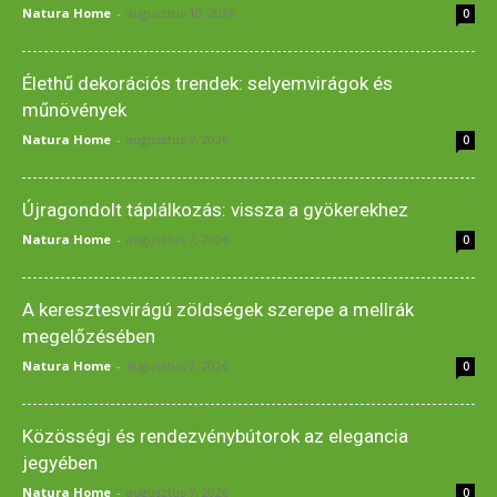
Natura Home
-
augusztus 10, 2026
0
Élethű dekorációs trendek: selyemvirágok és
műnövények
Natura Home
-
augusztus 7, 2026
0
Újragondolt táplálkozás: vissza a gyökerekhez
Natura Home
-
augusztus 7, 2026
0
A keresztesvirágú zöldségek szerepe a mellrák
megelőzésében
Natura Home
-
augusztus 7, 2026
0
Közösségi és rendezvénybútorok az elegancia
jegyében
Natura Home
-
augusztus 7, 2026
0