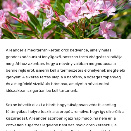
A leander a mediterrán kertek örök kedvence, amely hálás
gondoskodásunkat lenyűgöző, hosszan tartó virágzással hálálja
meg. Ahhoz azonban, hogy a növény valóban megmutassa a
benne rejlő erőt, ismerni kell a természetes élőhelyének megfelelő
igényeit. A sikeres tartás alapja a napfény, a bőséges tápanyag
és a megfelelő vízellátás hármasa, amelyet a növekedési
időszakban szigorúan be kell tartanunk.
Sokan követik el azt a hibát, hogy túlságosan védett, esetleg
félárnyékos helyre teszik a cserepét, remélve, hogy így elkerülik a
kiszáradást. A leander azonban igazi napimádó; ha nem éri a
közvetlen sugárzás legalább napi hat-nyolc órán keresztül, a