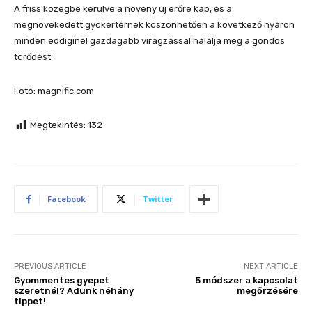
A friss közegbe kerülve a növény új erőre kap, és a
megnövekedett gyökértérnek köszönhetően a következő nyáron
minden eddiginél gazdagabb virágzással hálálja meg a gondos
törődést.
Fotó: magnific.com
Megtekintés:
132
Facebook
Twitter
PREVIOUS ARTICLE
NEXT ARTICLE
Gyommentes gyepet
5 módszer a kapcsolat
szeretnél? Adunk néhány
megőrzésére
tippet!