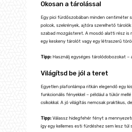
Okosan a tárolással
Egy pici fürdőszobában minden centiméter sz
polcok, szekrények, ajtóra szerelhető tárolók
szabad mozgásteret. A mosdó alatti rész is r
egy keskeny tárolót vagy egy létraszerű törö
Tipp:
Használj egységes tárolódobozokat – a
Világítsd be jól a teret
Egyetlen plafonlámpa ritkán elegendő egy ki
funkcionális fényekkel – például a tükör mell
csíkokkal. A jó világítás nemcsak praktikus, de
Tipp:
Válassz hidegfehér fényt a mennyezetr
így egy kellemes esti fürdéshez sem lesz túl s