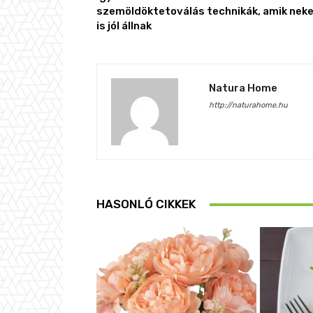
szemöldöktetoválás technikák, amik nek
is jól állnak
Natura Home
http://naturahome.hu
HASONLÓ CIKKEK