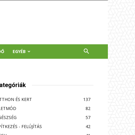
DŐ
EGYÉB
ategóriák
TTHON ÉS KERT
137
LETMÓD
82
GÉSZSÉG
57
PÍTKEZÉS - FELÚJÍTÁS
42