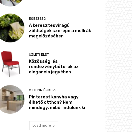
EGÉSZSÉG
A keresztesvirágú
zöldségek szerepe a mellrák
megelőzésében
ÜZLETI ÉLET
Közösségi és
rendezvénybútorok az
elegancia jegyében
OTTHON ÉS KERT
Pinterest konyha vagy
élhető otthon? Nem
mindegy, miből indulunk ki
Load more