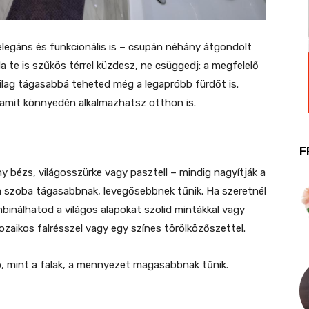
legáns és funkcionális is – csupán néhány átgondolt
a te is szűkös térrel küzdesz, ne csüggedj: a megfelelő
kailag tágasabbá teheted még a legapróbb fürdőt is.
 amit könnyedén alkalmazhatsz otthon is.
F
ny bézs, világosszürke vagy pasztell – mindig nagyítják a
y a szoba tágasabbnak, levegősebbnek tűnik. Ha szeretnél
mbinálhatod a világos alapokat szolid mintákkal vagy
zaikos falrésszel vagy egy színes törölközőszettel.
b, mint a falak, a mennyezet magasabbnak tűnik.