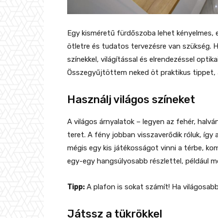
Egy kisméretű fürdőszoba lehet kényelmes, e
ötletre és tudatos tervezésre van szükség. H
színekkel, világítással és elrendezéssel opti
Összegyűjtöttem neked öt praktikus tippet,
Használj világos színeket
A világos árnyalatok – legyen az fehér, halvá
teret. A fény jobban visszaverődik róluk, íg
mégis egy kis játékosságot vinni a térbe, ko
egy-egy hangsúlyosabb részlettel, például mo
Tipp:
A plafon is sokat számít! Ha világosab
Játssz a tükrökkel