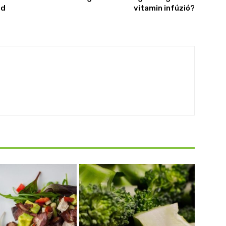
ed
vitamin infúzió?