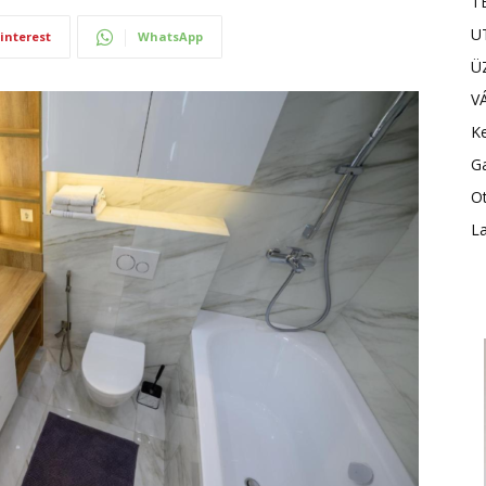
T
U
interest
WhatsApp
Ü
V
Ke
G
Ot
L