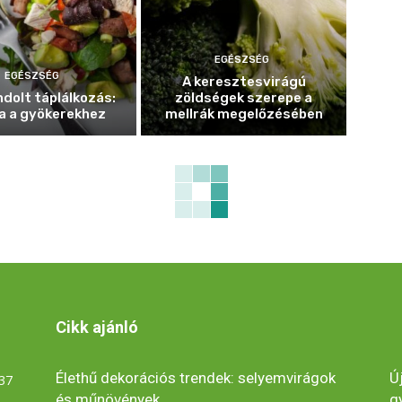
EGÉSZSÉG
EGÉSZSÉG
A keresztesvirágú
dolt táplálkozás:
zöldségek szerepe a
a a gyökerekhez
mellrák megelőzésében