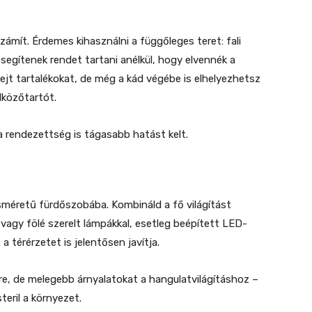
ámít. Érdemes kihasználni a függőleges teret: fali
 segítenek rendet tartani anélkül, hogy elvennék a
ejt tartalékokat, de még a kád végébe is elhelyezhetsz
lközőtartót.
 rendezettség is tágasabb hatást kelt.
sméretű fürdőszobába. Kombináld a fő világítást
é vagy fölé szerelt lámpákkal, esetleg beépített LED-
 a térérzetet is jelentősen javítja.
e, de melegebb árnyalatokat a hangulatvilágításhoz –
teril a környezet.