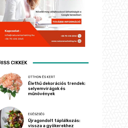
RISS CIKKEK
OTTHON ÉS KERT
Élethű dekorációs trendek:
selyemvirágok és
műnövények
EGÉSZSÉG
Újragondolt táplálkozás:
vissza a gyökerekhez