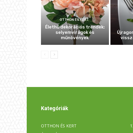
OTTHON ÉS KERT
Élethű dekorációs trendek:
selyemvirágok és
Újragon
műnövények
vissz