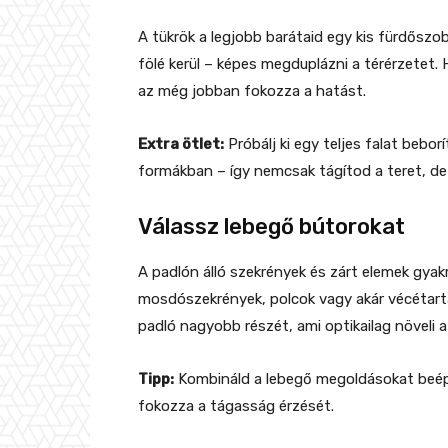
A tükrök a legjobb barátaid egy kis fürdősz
fölé kerül – képes megduplázni a térérzetet. 
az még jobban fokozza a hatást.
Extra ötlet:
Próbálj ki egy teljes falat bebo
formákban – így nemcsak tágítod a teret, de s
Válassz lebegő bútorokat
A padlón álló szekrények és zárt elemek gyak
mosdószekrények, polcok vagy akár vécétartá
padló nagyobb részét, ami optikailag növeli a
Tipp:
Kombináld a lebegő megoldásokat beépí
fokozza a tágasság érzését.