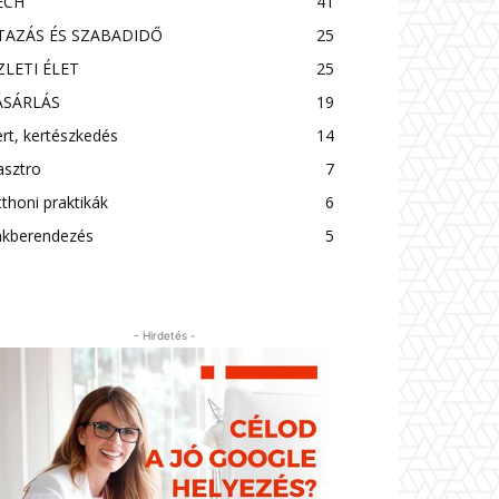
ECH
41
TAZÁS ÉS SZABADIDŐ
25
ZLETI ÉLET
25
ÁSÁRLÁS
19
rt, kertészkedés
14
asztro
7
thoni praktikák
6
akberendezés
5
- Hirdetés -