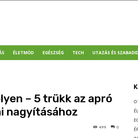
ÁS
ÉLETMÓD
EGÉSZSÉG
TECH
UTAZÁS ÉS SZABADI
K
lyen – 5 trükk az apró
O
i nagyításához
É
E
499
0
É