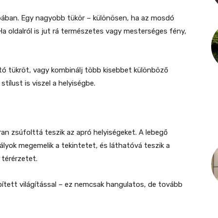
obában. Egy nagyobb tükör – különösen, ha az mosdó
Ha oldalról is jut rá természetes vagy mesterséges fény,
rító tükröt, vagy kombinálj több kisebbet különböző
tílust is viszel a helyiségbe.
ran zsúfolttá teszik az apró helyiségeket. A lebegő
lyok megemelik a tekintetet, és láthatóvá teszik a
 térérzetet.
tett világítással – ez nemcsak hangulatos, de tovább