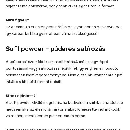
saját szemöldökszőröd, vagy csak ki kell egészíteni a formát.
Mire figyelj?
Ez a technika érzékenyebb bőrűeknél gyorsabban halványodhat,
így karbantartása gyakrabban válhat szükségessé.
Soft powder – púderes satírozás
A „púderes” szemöldök sminkelt hatású, mégis lágy. Apró
pontozással vagy satírozással építik fel, így enyhén elmosódó,
selymesen ívelt végeredményt ad. Nem a szálak utánzására épít,
inkább a kitöltött formát erősíti.
Kinek ajánlott?
A soft powder kiváló megoldás, ha kedveled a sminkelt hatást, de
mégsem akarsz éles, drámai vonalakat. Kifejezetten jól működik
zsírosabb, nehezebben pigmentálódó bőrön.