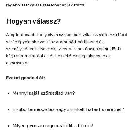
régebbi tetoválást szeretnének javíttatni.
Hogyan válassz?
A legfontosabb, hogy olyan szakembert válassz, aki konzultáció
során figyelembe veszi az arcformád, bőrtípusod és
személyiséged is. Ne csak az Instagram-képek alapján dönts –
kérj referenciafotókat, és beszéljétek meg alaposan az
elvárásokat.
Ezeket gondold át:
Mennyi saját szőrszálad van?
Inkább természetes vagy sminkelt hatást szeretnél?
Milyen gyorsan regenerálódik a bőröd?