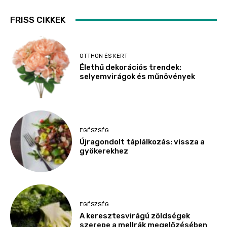
FRISS CIKKEK
OTTHON ÉS KERT
Élethű dekorációs trendek:
selyemvirágok és műnövények
EGÉSZSÉG
Újragondolt táplálkozás: vissza a
gyökerekhez
EGÉSZSÉG
A keresztesvirágú zöldségek
szerepe a mellrák megelőzésében