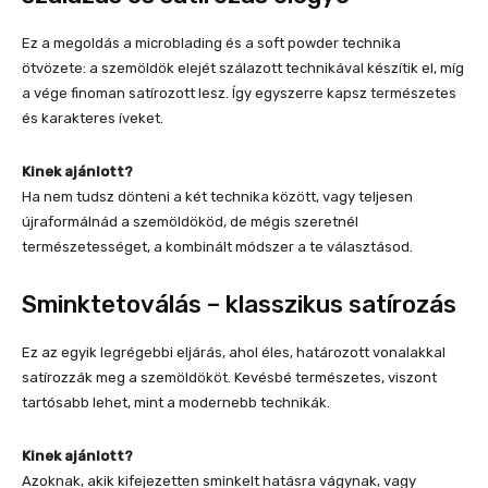
Ez a megoldás a microblading és a soft powder technika
ötvözete: a szemöldök elejét szálazott technikával készítik el, míg
a vége finoman satírozott lesz. Így egyszerre kapsz természetes
és karakteres íveket.
Kinek ajánlott?
Ha nem tudsz dönteni a két technika között, vagy teljesen
újraformálnád a szemöldököd, de mégis szeretnél
természetességet, a kombinált módszer a te választásod.
Sminktetoválás – klasszikus satírozás
Ez az egyik legrégebbi eljárás, ahol éles, határozott vonalakkal
satírozzák meg a szemöldököt. Kevésbé természetes, viszont
tartósabb lehet, mint a modernebb technikák.
Kinek ajánlott?
Azoknak, akik kifejezetten sminkelt hatásra vágynak, vagy