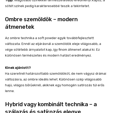
Tipp:
világosabb színekkel természetesebb eredményt kapsz, a
sötét színek pedig karakteresebbé teszik a tekintetet.
Ombre szemöldök – modern
átmenetek
Az ombre technika a soft powder egyik továbbfejlesztett
változata. Ennél az eljárásnál a szemöldök eleje világosabb, a
vége sötétebb árnyalatot kap, így finom átmenet alakul ki. Ez
különösen természetes és modern hatást eredményez.
Kinek ajánlott?
Ha szeretnél határozottabb szemöldököt, de nem vágysz drámai
változásra, az ombre ideális lehet. Különösen szép világosabb
hajú, világos bőrűeknél, akiknek egy homogén satírozás túl erős
lenne.
Hybrid vagy kombinált technika – a
szálazás és satírozás elegye