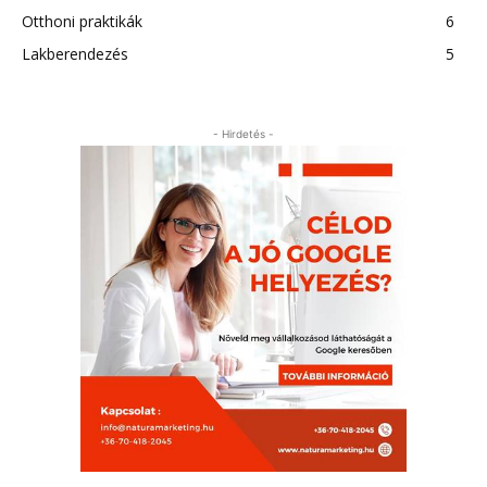
Otthoni praktikák
6
Lakberendezés
5
- Hirdetés -