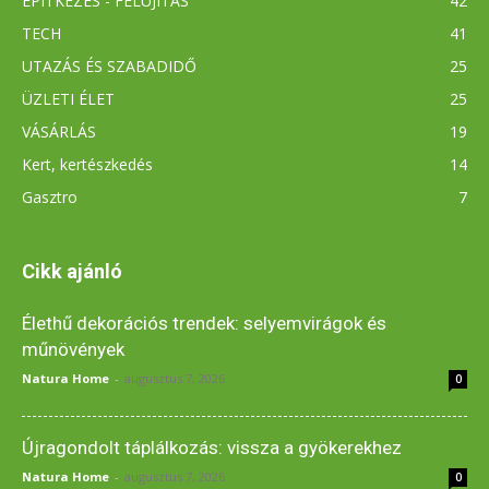
ÉPÍTKEZÉS - FELÚJÍTÁS
42
TECH
41
UTAZÁS ÉS SZABADIDŐ
25
ÜZLETI ÉLET
25
VÁSÁRLÁS
19
Kert, kertészkedés
14
Gasztro
7
Cikk ajánló
Élethű dekorációs trendek: selyemvirágok és
műnövények
Natura Home
-
augusztus 7, 2026
0
Újragondolt táplálkozás: vissza a gyökerekhez
Natura Home
-
augusztus 7, 2026
0