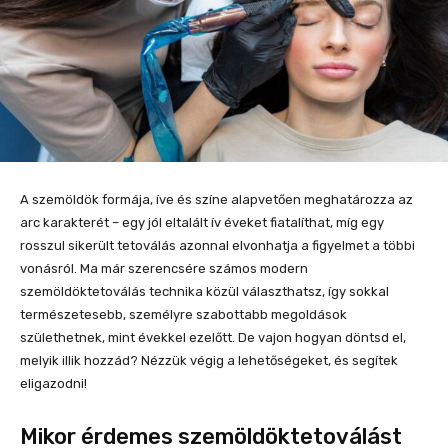
A szemöldök formája, íve és színe alapvetően meghatározza az
arc karakterét – egy jól eltalált ív éveket fiatalíthat, míg egy
rosszul sikerült tetoválás azonnal elvonhatja a figyelmet a többi
vonásról. Ma már szerencsére számos modern
szemöldöktetoválás technika közül választhatsz, így sokkal
természetesebb, személyre szabottabb megoldások
születhetnek, mint évekkel ezelőtt. De vajon hogyan döntsd el,
melyik illik hozzád? Nézzük végig a lehetőségeket, és segítek
eligazodni!
Mikor érdemes szemöldöktetoválást