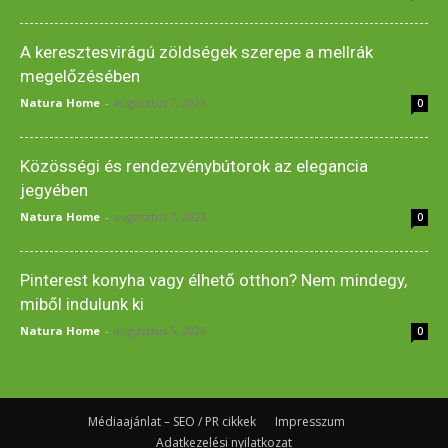
A keresztesvirágú zöldségek szerepe a mellrák
megelőzésében
Natura Home
-
augusztus 7, 2026
0
Közösségi és rendezvénybútorok az elegancia
jegyében
Natura Home
-
augusztus 7, 2026
0
Pinterest konyha vagy élhető otthon? Nem mindegy,
miből indulunk ki
Natura Home
-
augusztus 5, 2026
0
Médiaajánlat – SEO / PR cikkek
Impresszum
Adatkezelési nyilatkozat