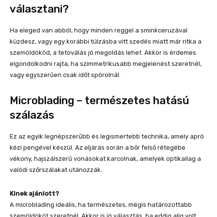
választani?
Ha eleged van abból, hogy minden reggel a sminkceruzával
küzdesz, vagy egy korábbi túlzásba vitt szedés miatt már ritka a
szemöldököd, a tetoválás jó megoldás lehet. Akkor is érdemes
elgondolkodni rajta, ha szimmetrikusabb megjelenést szeretnél,
vagy egyszerűen csak időt spórolnál.
Microblading – természetes hatású
szálazás
Ez az egyik legnépszerűbb és legismertebb technika, amely apró
kézi pengével készül. Az eljárás során a bőr felső rétegébe
vékony, hajszálszerű vonásokat karcolnak, amelyek optikailag a
valódi szőrszálakat utánozzák.
Kinek ajánlott?
A microblading ideális, ha természetes, mégis határozottabb
szemöldököt szeretnél. Akkor is jó választás, ha eddig alig volt