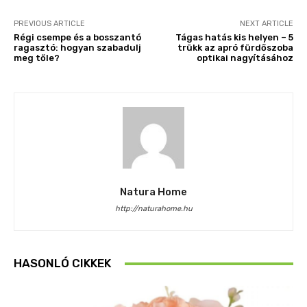
PREVIOUS ARTICLE
NEXT ARTICLE
Régi csempe és a bosszantó
Tágas hatás kis helyen – 5
ragasztó: hogyan szabadulj
trükk az apró fürdőszoba
meg tőle?
optikai nagyításához
Natura Home
http://naturahome.hu
HASONLÓ CIKKEK