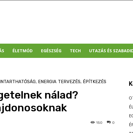
ÁS
ÉLETMÓD
EGÉSZSÉG
TECH
UTAZÁS ÉS SZABADI
NNTARTHATÓSÁG, ENERGIA
TERVEZÉS, ÉPÍTKEZÉS
K
zigetelnek nálad?
O
ulajdonosoknak
É
E
150
0
É