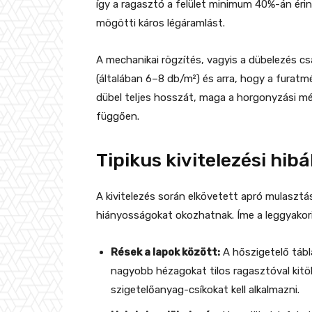
így a ragasztó a felület minimum 40%-án érintk
mögötti káros légáramlást.
A mechanikai rögzítés, vagyis a dübelezés c
(általában 6–8 db/m²) és arra, hogy a furatm
dübel teljes hosszát, maga a horgonyzási mé
függően.
Tipikus kivitelezési hi
A kivitelezés során elkövetett apró mulaszt
hiányosságokat okozhatnak. Íme a leggyakoribb
Rések a lapok között:
A hőszigetelő tábl
nagyobb hézagokat tilos ragasztóval kitö
szigetelőanyag-csíkokat kell alkalmazni.