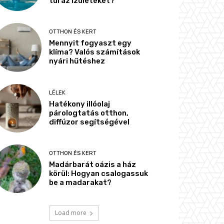
túl az ízületeket?
OTTHON ÉS KERT
Mennyit fogyaszt egy
klíma? Valós számítások
nyári hűtéshez
LÉLEK
Hatékony illóolaj
párologtatás otthon,
diffúzor segítségével
OTTHON ÉS KERT
Madárbarát oázis a ház
körül: Hogyan csalogassuk
be a madarakat?
Load more