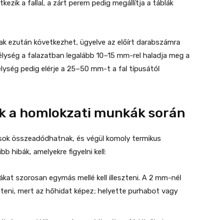
ezik a fallal, a zárt perem pedig megállítja a táblák
sak ezután következhet, ügyelve az előírt darabszámra
élység a falazatban legalább 10–15 mm-rel haladja meg a
lység pedig elérje a 25–50 mm-t a fal típusától
bák a homlokzati munkák során
ások összeadódhatnak, és végül komoly termikus
 hibák, amelyekre figyelni kell:
ákat szorosan egymás mellé kell illeszteni. A 2 mm-nél
lteni, mert az hőhidat képez; helyette purhabot vagy