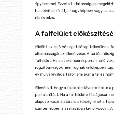
figyelemmel. Ezzel a tudatossággal megelőzh
ha a kivitelező látja, hogy képben vagy az al
részletekre.
A falfelület előkészítésé
Mielőtt az első hőszigetelő lap felkerülne a 
alkalmasságának ellenőrzése. A tartós hőszig
falfelület. Ha a szakemberek porra, málló va
rögzítőanyagok nem fognak kellőképpen tapa
év múlva leválik a falról, ami akár a teljes ho
Ellenőrizd, hogy a falakról eltávolították-e 
portalanítást. Ha a fal felülete túlságosan n
alapozó használatára is szükség lehet a tap
szintén ebben a szakaszban kell orvosolni. 