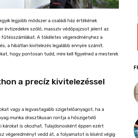
 egyik legjobb módszer a családi ház értékének
zer évtizedekre szóló, masszív védőpajzsot jelent az
 a fűtésszámlákat. A tökéletes végeredményhez a
a hibátlan kivitelezés legalább ennyire számít.
t, hogy pontosan tudd, mire kell figyelned a mesterek
F
hon a precíz kivitelezéssel
okat vagy a legvastagabb szigetelőanyagot, ha a
nyag munka drasztikusan rontja a hőszigetelő
i károkat is okozhat. Tulajdonosként éppen ezért
ész végeredményt vedd át, a folyamatot is kísérd végig