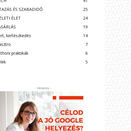
ECH
41
TAZÁS ÉS SZABADIDŐ
25
ZLETI ÉLET
24
ÁSÁRLÁS
19
rt, kertészkedés
14
asztro
7
thoni praktikák
6
lek
5
- Hirdetés -