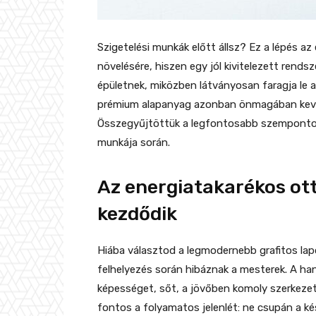
Szigetelési munkák előtt állsz? Ez a lépés az
növelésére, hiszen egy jól kivitelezett rends
épületnek, miközben látványosan faragja le
prémium alapanyag azonban önmagában kevés, 
Összegyűjtöttük a legfontosabb szempontoka
munkája során.
Az energiatakarékos ott
kezdődik
Hiába választod a legmodernebb grafitos lap
felhelyezés során hibáznak a mesterek. A ha
képességet, sőt, a jövőben komoly szerkezet
fontos a folyamatos jelenlét: ne csupán a k