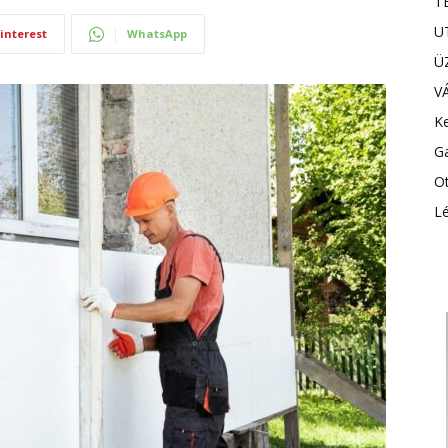
T
U
interest
WhatsApp
Ü
V
Ke
G
Ot
Lé