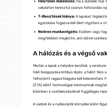
Helytelen dübelezés:
Ha a dübelek feje t
vakolaton keresztül csúnya foltosodás ra
T-illesztések hiánya:
A lapokat téglakötés
egymásba fogazva kell őket rögzíteni a st
Nedves munkavégzés:
Esőben vagy fagy
megfelelően megkötni, ami idővel szerkez
A hálózás és a végső va
Miután a lapok a helyükre kerültek, a rendsze
háló beágyazása kritikus lépés: a hálót tilos 
felhordott ragasztóágyba kell belesimítani.
(ETA) előírt technológiai minimumnak megfel
különben a csatlakozásoknál függőleges rep
A sarkok és a nyílászárók környéke külön figye