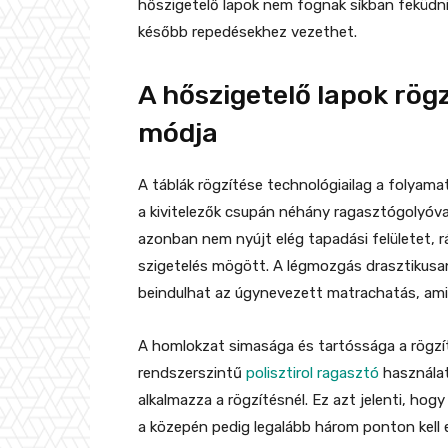
hőszigetelő lapok nem fognak síkban feküdni
később repedésekhez vezethet.
A hőszigetelő lapok rög
módja
A táblák rögzítése technológiailag a folyama
a kivitelezők csupán néhány ragasztógolyóva
azonban nem nyújt elég tapadási felületet, 
szigetelés mögött. A légmozgás drasztikusan
beindulhat az úgynevezett matrachatás, ami
A homlokzat simasága és tartóssága a rögzít
rendszerszintű
polisztirol ragasztó
használat
alkalmazza a rögzítésnél. Ez azt jelenti, hog
a közepén pedig legalább három ponton kell el