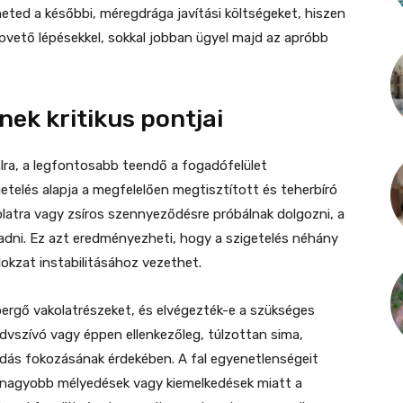
eted a későbbi, méregdrága javítási költségeket, hiszen
apvető lépésekkel, sokkal jobban ügyel majd az apróbb
nek kritikus pontjai
falra, a legfontosabb teendő a fogadófelület
etelés alapja a megfelelően megtisztított és teherbíró
kolatra vagy zsíros szennyeződésre próbálnak dolgozni, a
dni. Ez azt eredményezheti, hogy a szigetelés néhány
mlokzat instabilitásához vezethet.
a pergő vakolatrészeket, és elvégezték-e a szükséges
edvszívó vagy éppen ellenkezőleg, túlzottan sima,
adás fokozásának érdekében. A fal egyenetlenségeit
A nagyobb mélyedések vagy kiemelkedések miatt a