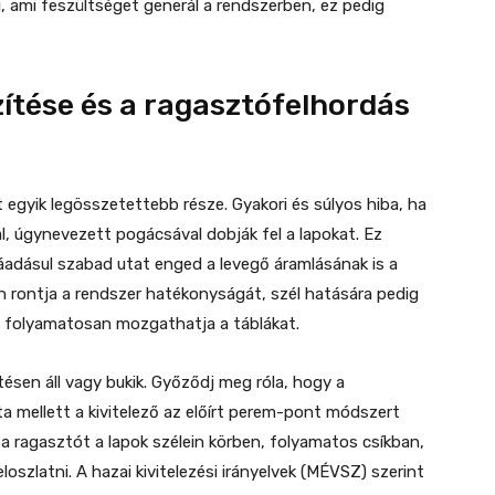
, ami feszültséget generál a rendszerben, ez pedig
zítése és a ragasztófelhordás
t egyik legösszetettebb része. Gyakori és súlyos hiba, ha
l, úgynevezett pogácsával dobják fel a lapokat. Ez
ráadásul szabad utat enged a levegő áramlásának is a
 rontja a rendszer hatékonyságát, szél hatására pedig
 folyamatosan mozgathatja a táblákat.
ésen áll vagy bukik. Győződj meg róla, hogy a
a mellett a kivitelező az előírt perem-pont módszert
y a ragasztót a lapok szélein körben, folyamatos csíkban,
oszlatni. A hazai kivitelezési irányelvek (MÉVSZ) szerint