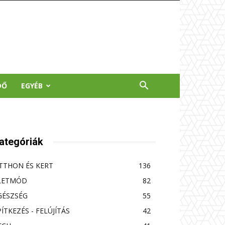
DŐ
EGYÉB
ategóriák
TTHON ÉS KERT
136
LETMÓD
82
GÉSZSÉG
55
PÍTKEZÉS - FELÚJÍTÁS
42