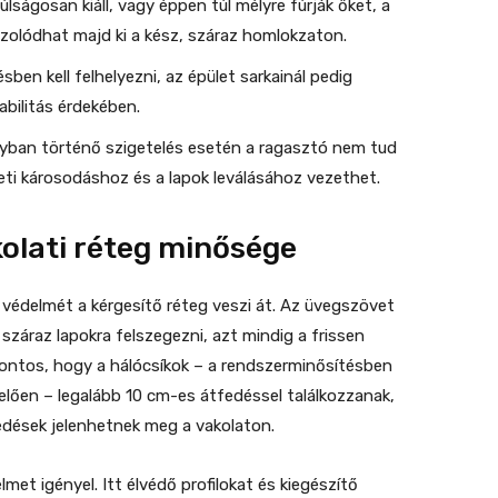
úlságosan kiáll, vagy éppen túl mélyre fúrják őket, a
jzolódhat majd ki a kész, száraz homlokzaton.
ben kell felhelyezni, az épület sarkainál pedig
abilitás érdekében.
ban történő szigetelés esetén a ragasztó nem tud
eti károsodáshoz és a lapok leválásához vezethet.
kolati réteg minősége
r védelmét a kérgesítő réteg veszi át. Az üvegszövet
a száraz lapokra felszegezni, azt mindig a frissen
 Fontos, hogy a hálócsíkok – a rendszerminősítésben
elően – legalább 10 cm-es átfedéssel találkozzanak,
edések jelenhetnek meg a vakolaton.
lmet igényel. Itt élvédő profilokat és kiegészítő