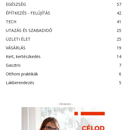
EGÉSZSÉG
57
ÉPÍTKEZÉS - FELÚJÍTÁS
42
TECH
41
UTAZÁS ÉS SZABADIDŐ
25
ÜZLETI ÉLET
25
VÁSÁRLÁS
19
Kert, kertészkedés
14
Gasztro
7
Otthoni praktikák
6
Lakberendezés
5
- Hirdetés -