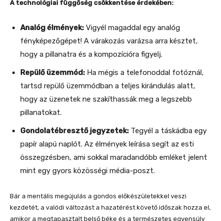
A technológiai függőség csökkentése érdekében:
Analóg élmények:
Vigyél magaddal egy analóg
fényképezőgépet! A várakozás varázsa arra késztet,
hogy a pillanatra és a kompozícióra figyelj.
Repülő üzemmód:
Ha mégis a telefonoddal fotóznál,
tartsd repülő üzemmódban a teljes kirándulás alatt,
hogy az üzenetek ne szakíthassák meg a legszebb
pillanatokat.
Gondolatébresztő jegyzetek:
Tegyél a táskádba egy
papír alapú naplót. Az élmények leírása segít az esti
összegzésben, ami sokkal maradandóbb emléket jelent
mint egy gyors közösségi média-poszt.
Bár a mentális megújulás a gondos előkészületekkel veszi
kezdetét, a valódi változást a hazatérést követő időszak hozza el,
amikor a megtapasztalt belső béke és a természetes egyensúly