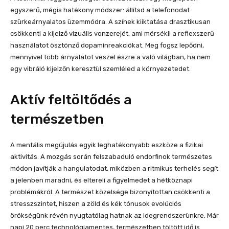
egyszerű, mégis hatékony módszer: állítsd a telefonodat
szürkeárnyalatos üzemmódra. A színek kiiktatása drasztikusan
csökkenti a kijelző vizuális vonzerejét, ami mérsékli a reflexszerű
használatot ösztönző dopaminreakciókat. Meg fogsz lepődni,
mennyivel több árnyalatot veszel észre a való világban, ha nem
egy vibráló kijelzőn keresztül szemléled a környezetedet.
Aktív feltöltődés a
természetben
A mentális megújulás egyik leghatékonyabb eszköze a fizikai
aktivitás. A mozgás során felszabaduló endorfinok természetes
módon javítják a hangulatodat, miközben a ritmikus terhelés segít
a jelenben maradni, és eltereli a figyelmedet a hétköznapi
problémákról. A természet közelsége bizonyítottan csökkenti a
stresszszintet, hiszen a zöld és kék tónusok evolúciós
örökségünk révén nyugtatólag hatnak az idegrendszerünkre. Már
napi 20 perc technológiamentes, természetben töltött idő is