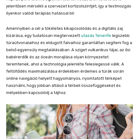
jelentősen mérsékli a szervezet kortizolszintjét, így a testmozgás
ilyenkor valódi terápiás hatással bír.
Amennyiben a cél a tökéletes kikapcsolódás és a digitális zaj
kizárása, egy tudatosan megtervezett
utazás Tenerife
legszebb
túraútvonalaihoz és eldugott falvaihoz garantáltan segíteni fog a
belső egyensúly megtalálásában. A sziget vulkanikus tájai, az ősi
babérerdők és az óceán morajlása olyan környezetet
teremtenek, ahol a technológia jelenléte feleslegessé válik. A
feltöltődés maximalizálása érdekében érdemes a túrák során
online navigáció helyett hagyományos, nyomtatott térképet
használni, hogy jobban átlásd a térbeli összefüggéseket és
mélyebben kapcsolódj a tájhoz.