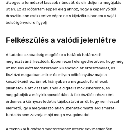
átvegye a természet lassabb ritmusát, és elinduljon a megújulás
útján. Ez az időtartam éppen elég ahhoz, hogy a képernyőidőt
drasztikusan csökkentve végre ne a kijelzőkre, hanem a saját
belső igényeidre figyelj.
Felkészülés a valódi jelenlétre
A tudatos szabadság megélése a határok határozott
meghúzásánál kezdődik. Éppen ezért elengedhetetlen, hogy még
az indulás előtt módszeresen kikapcsold az értesítéseket, és
tisztázd magadban, mikor és milyen célból nyúlsz majd a
készülékeidhez. Ennek hiányában a megszokott reflexek
pillanatok alatt visszahúznak a digitális mókuskerékbe, és
meggátolják a mély kikapcsolódást. A felkészülés részeként
érdemes a környezetedet is tájékoztatni arról, hogy nem leszel
elérhető, így a megválaszolatlan üzenetek miatti lelkiismeret-
furdalás sem zavarja majd meg a nyugalmadat.
A technikai függőség megtöréséhez létezik egy meglepően