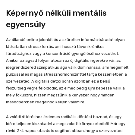
Képernyő nélküli mentális
egyensúly
Az állandó online jelenlét és a szűretlen információáradat olyan
láthatatlan stresszforrás, ami hosszú távon krónikus
fáradtsághoz vagy a koncentráció gyengüléséhez vezethet.
Amikor az agyad folyamatosan az új digitális ingerekre vár, az
idegrendszered szimpatikus ága válik dominánssá, ami megemelt
pulzussal és magas stresszhormonszinttel tartja készenlétben a
szervezeted. A digitális detox során azonban ez a belső
feszültség végre feloldódik, az elméd pedig újra képessé válik a
mély fókuszra, hiszen megszűnik a kényszer, hogy minden
másodpercben reagálnod kelljen valamire.
A valódi áttöréshez érdemes radikális döntést hoznod, és egy
időre teljesen kiszakadni a megszokott környezetedből. Már egy
rövid, 3-4 napos utazás is segíthet abban, hogy a szervezeted