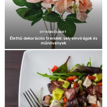
OTTHON ÉS KERT
Élethű dekorációs trendek: selyemvirágok és
műnövények