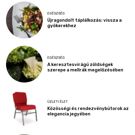
EGÉSZSÉG
Újragondolt táplálkozás: vissza a
gyökerekhez
EGÉSZSÉG
A keresztesvirágú zöldségek
szerepe a mellrák megelőzésében
ÜZLETI ÉLET
Közösségi és rendezvénybútorok az
elegancia jegyében