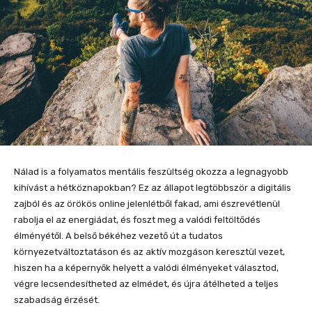
Nálad is a folyamatos mentális feszültség okozza a legnagyobb
kihívást a hétköznapokban? Ez az állapot legtöbbször a digitális
zajból és az örökös online jelenlétből fakad, ami észrevétlenül
rabolja el az energiádat, és foszt meg a valódi feltöltődés
élményétől. A belső békéhez vezető út a tudatos
környezetváltoztatáson és az aktív mozgáson keresztül vezet,
hiszen ha a képernyők helyett a valódi élményeket választod,
végre lecsendesítheted az elmédet, és újra átélheted a teljes
szabadság érzését.