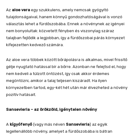
Az
aloe vera
egy szukkulens, amely nemcsak gyógyító
tulajdonságaival, hanem könnyű gondozhatóságával is vonzó
választás lehet a fürdőszobába. Ennek a növénynek az igényei
nem bonyolultak: közvetett fényben és viszonylag száraz
talajban fejlődik a legjobban, így a fürdőszobai párás környezet
kifejezetten kedvező számára.
Az aloe vera többek között bőrápolásra is alkalmas, mivel frissítő
gélje nyugtató hatással bír a bőrre. Azonban ne felejtsd el, hogy
nem kedveli a túlzott öntözést, így csak akkor érdemes
megöntözni, amikor a talaj teljesen kiszáradt. Ha ilyen
környezetben tartod, egy-két hét után már élvezheted a növény
pozitív hatásait.
Sansevieria – az örökzöld, igénytelen növény
A
kígyófenyő
(vagy más néven
Sansevieria
) az egyik
legellenállóbb növény, amelyet a fürdőszobába is bátran