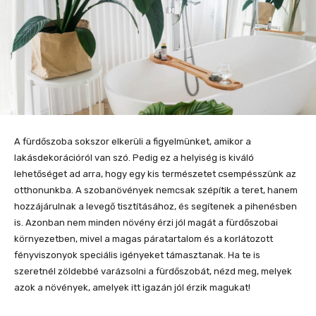
A fürdőszoba sokszor elkerüli a figyelmünket, amikor a
lakásdekorációról van szó. Pedig ez a helyiség is kiváló
lehetőséget ad arra, hogy egy kis természetet csempésszünk az
otthonunkba. A szobanövények nemcsak szépítik a teret, hanem
hozzájárulnak a levegő tisztításához, és segítenek a pihenésben
is. Azonban nem minden növény érzi jól magát a fürdőszobai
környezetben, mivel a magas páratartalom és a korlátozott
fényviszonyok speciális igényeket támasztanak. Ha te is
szeretnél zöldebbé varázsolni a fürdőszobát, nézd meg, melyek
azok a növények, amelyek itt igazán jól érzik magukat!