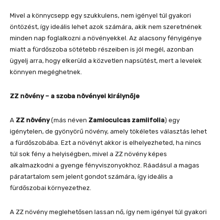
Mivel a könnycsepp egy szukkulens, nem igényel túl gyakori
öntözést, így ideális lehet azok számára, akik nem szeretnének
minden nap foglalkozni a növényekkel. Az alacsony fényigénye
miatt a fürdőszoba sötétebb részeiben is jól megél, azonban
ügyelj arra, hogy elkerüld a közvetlen napsütést, mert a levelek
könnyen megéghetnek.
ZZ növény – a szoba növényei királynője
A
ZZ növény
(más néven
Zamioculcas zamiifolia
) egy
igénytelen, de gyönyörű növény, amely tökéletes választás lehet
a fürdőszobába. Ezt a növényt akkor is elhelyezheted, ha nincs
túl sok fény a helyiségben, mivel a ZZ növény képes
alkalmazkodni a gyenge fényviszonyokhoz. Ráadásul a magas
páratartalom sem jelent gondot számára, így ideális a
fürdőszobai környezethez.
A ZZ növény meglehetősen lassan nő, így nem igényel túl gyakori