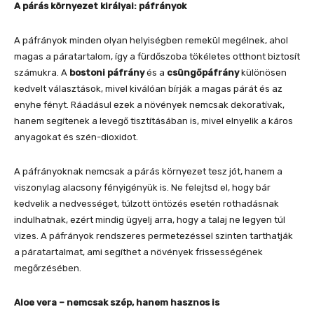
A párás környezet királyai: páfrányok
A páfrányok minden olyan helyiségben remekül megélnek, ahol
magas a páratartalom, így a fürdőszoba tökéletes otthont biztosít
számukra. A
bostoni páfrány
és a
csüngőpáfrány
különösen
kedvelt választások, mivel kiválóan bírják a magas párát és az
enyhe fényt. Ráadásul ezek a növények nemcsak dekoratívak,
hanem segítenek a levegő tisztításában is, mivel elnyelik a káros
anyagokat és szén-dioxidot.
A páfrányoknak nemcsak a párás környezet tesz jót, hanem a
viszonylag alacsony fényigényük is. Ne felejtsd el, hogy bár
kedvelik a nedvességet, túlzott öntözés esetén rothadásnak
indulhatnak, ezért mindig ügyelj arra, hogy a talaj ne legyen túl
vizes. A páfrányok rendszeres permetezéssel szinten tarthatják
a páratartalmat, ami segíthet a növények frissességének
megőrzésében.
Aloe vera – nemcsak szép, hanem hasznos is