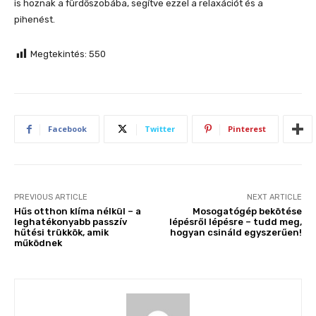
is hoznak a fürdőszobába, segítve ezzel a relaxációt és a
pihenést.
Megtekintés:
550
Facebook
Twitter
Pinterest
PREVIOUS ARTICLE
NEXT ARTICLE
Hűs otthon klíma nélkül – a
Mosogatógép bekötése
leghatékonyabb passzív
lépésről lépésre – tudd meg,
hűtési trükkök, amik
hogyan csináld egyszerűen!
működnek