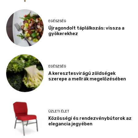
EGÉSZSÉG
Újragondolt táplálkozás: vissza a
gyökerekhez
EGÉSZSÉG
A keresztesvirágú zöldségek
szerepe a mellrák megelőzésében
ÜZLETI ÉLET
Közösségi és rendezvénybútorok az
elegancia jegyében