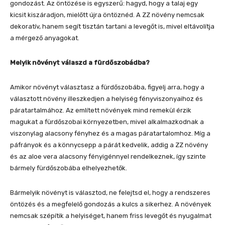
gondozást. Az öntözése is egyszerű: hagyd, hogy a talaj egy
kicsit kiszáradjon, mielőtt újra öntöznéd. A ZZ növény nemcsak
dekoratív, hanem segít tisztán tartani a levegőt is, mivel eltávolítja
a mérgező anyagokat.
Melyik növényt válaszd a fürdőszobádba?
Amikor növényt választasz a fürdőszobába, figyelj arra, hogy a
választott növény illeszkedjen a helyiség fényviszonyaihoz és
páratartalmához. Az említett növények mind remekül érzik
magukat a fürdőszobai környezetben, mivel alkalmazkodnak a
viszonylag alacsony fényhez és a magas páratartalomhoz. Míg a
páfrányok és a könnycsepp a párát kedvelik, addig a ZZ növény
és az aloe vera alacsony fényigénnyel rendelkeznek, így szinte
bármely fürdőszobába elhelyezhetők.
Bármelyik növényt is választod, ne felejtsd el, hogy a rendszeres
öntözés és a megfelelő gondozás a kulcs a sikerhez. A növények
nemcsak szépítik a helyiséget, hanem friss levegőt és nyugalmat