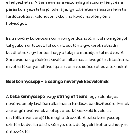
elhelyezhetsz. A Sansevieria a viszonylag alacsony fényt és a
párás környezetet is jól tolerálja, így tökéletes választás lehet a
fürdőszobába, különösen akkor, ha kevés napfény éri a
helyiséget.
Ez a növény különösen könnyen gondozható, mivel nem igényel
túl gyakori öntözést. Túl sok víz esetén a gyökerek rothadni
kezdhetnek, így fontos, hogy a talaj ne maradjon túl nedves. A
Sansevieria egyébként kiválóan alkalmas a levegő tisztítására is,
mivel hatékonyan eltávolítja a szennyeződéseket és a toxinokat.
Bébi könnycsepp – a csüngő növények kedvelőinek
A
baba könnycsepp
(vagy
string of tears
) egy különleges
növény, amely kiválóan alkalmas a fürdőszoba díszítésére. Ennek
a csüngő növénynek a jellegzetes, kékes-zöld levelei az
esztétikai vonzerejét is meghatározzák. A baba könnycsepp
szintén kedveli a párás környezetet, de ügyelni kell arra, hogy ne
öntözzük túl.