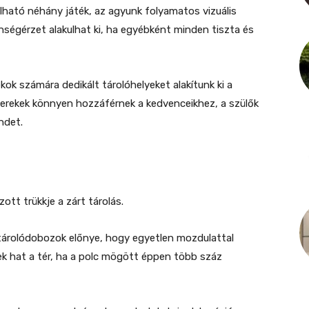
lható néhány játék, az agyunk folyamatos vizuális
enségérzet alakulhat ki, ha egyébként minden tiszta és
ok számára dedikált tárolóhelyeket alakítunk ki a
gyerekek könnyen hozzáférnek a kedvenceikhez, a szülők
ndet.
tt trükkje a zárt tárolás.
tárolódobozok előnye, hogy egyetlen mozdulattal
tnek hat a tér, ha a polc mögött éppen több száz