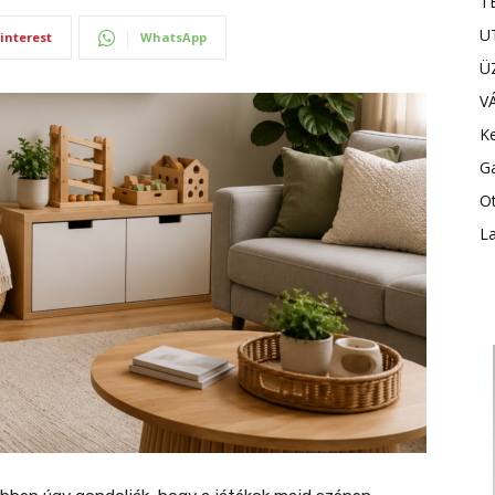
T
U
interest
WhatsApp
Ü
V
Ke
G
Ot
L