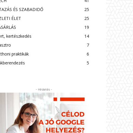
ECH
41
TAZÁS ÉS SZABADIDŐ
25
ZLETI ÉLET
25
ÁSÁRLÁS
19
rt, kertészkedés
14
asztro
7
thoni praktikák
6
akberendezés
5
- Hirdetés -