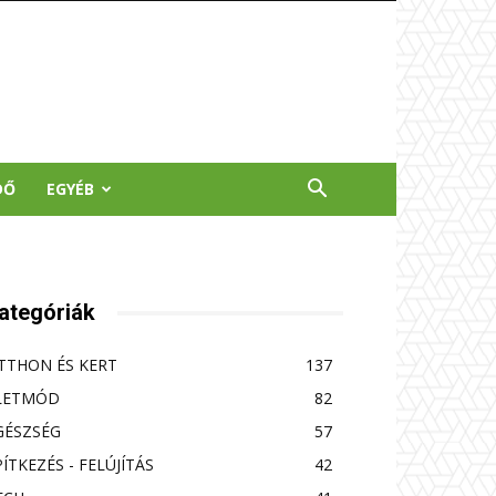
DŐ
EGYÉB
ategóriák
TTHON ÉS KERT
137
LETMÓD
82
GÉSZSÉG
57
PÍTKEZÉS - FELÚJÍTÁS
42