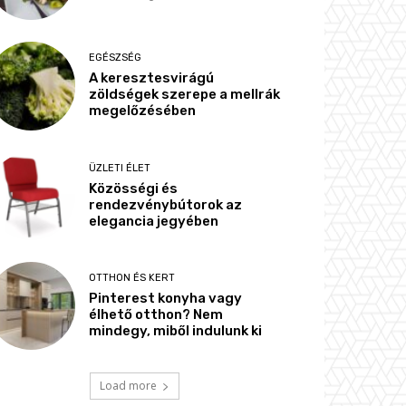
EGÉSZSÉG
A keresztesvirágú
zöldségek szerepe a mellrák
megelőzésében
ÜZLETI ÉLET
Közösségi és
rendezvénybútorok az
elegancia jegyében
OTTHON ÉS KERT
Pinterest konyha vagy
élhető otthon? Nem
mindegy, miből indulunk ki
Load more