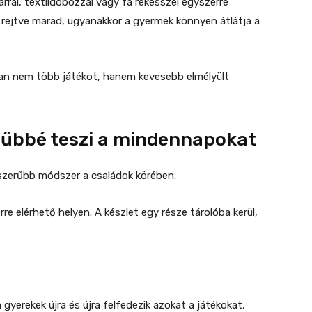
ral, textildobozzal vagy fa rekesszel egyszerre
e rejtve marad, ugyanakkor a gyermek könnyen átlátja a
kran nem több játékot, hanem kevesebb elmélyült
rűbbé teszi a mindennapokat
pszerűbb módszer a családok körében.
 elérhető helyen. A készlet egy része tárolóba kerül,
gyerekek újra és újra felfedezik azokat a játékokat,