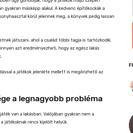
többen úgy gondolják, hogy a játékok majd szépen
n gyakran másképp alakul. A kedvenc építőkockák a
a konyhaasztal körül jelennek meg, a könyvek pedig lassan
tnek játszani, ahol a család többi tagja is tartózkodik.
könnyen azt eredményezheti, hogy az egész lakás
.
F
ással a játékok jelenléte mellett is megőrizhető az
ége a legnagyobb probléma
játék van a lakásban. Valójában gyakran nem a
játékoknak nincs kijelölt helyük.