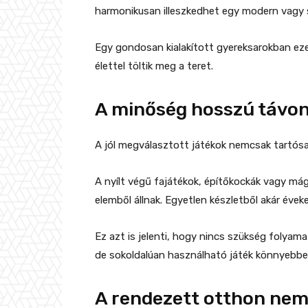
harmonikusan illeszkedhet egy modern vagy s
Egy gondosan kialakított gyereksarokban ez
élettel töltik meg a teret.
A minőség hosszú távon 
A jól megválasztott játékok nemcsak tartós
A nyílt végű fajátékok, építőkockák vagy má
elemből állnak. Egyetlen készletből akár évek
Ez azt is jelenti, hogy nincs szükség folyam
de sokoldalúan használható játék könnyebbe
A rendezett otthon nem