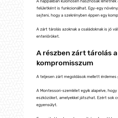
A nappaliban különösen hasznosak lehetnek a
felületként is funkcionálhat. Egy-egy növény
sejteni, hogy a szekrényben éppen egy komp
A zárt tárolás azoknak a családoknak is jó vál
enteriőröket.
A részben zárt tárolás 
kompromisszum
A teljesen zárt megoldások mellett érdemes g
A Montessori-szemlélet egyik alapelve, hogy
eszközöket, amelyekkel játszhat. Ezért sok cs
egyensúlyt.