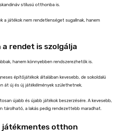
kandináv stílusú otthonba is.
ek a játékok nem rendetlenséget sugallnak, hanem
a rendet is szolgálja
abbak, hanem könnyebben rendszerezhetők is.
gneses építőjátékok általában kevesebb, de sokoldalú
en át új és új játékélmények születhetnek.
atosan újabb és újabb játékok beszerzésére. A kevesebb,
n tárolható, a lakás pedig rendezettebb maradhat.
 játékmentes otthon