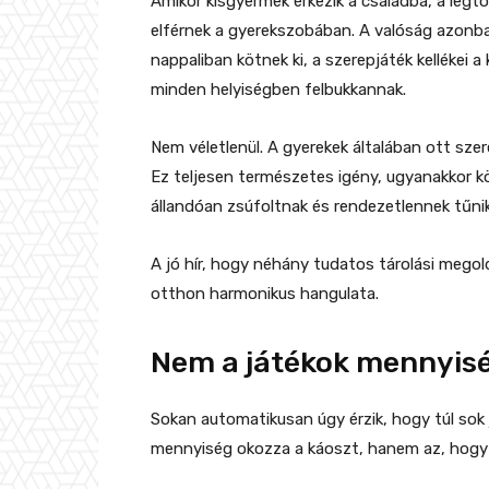
Amikor kisgyermek érkezik a családba, a leg
elférnek a gyerekszobában. A valóság azonba
nappaliban kötnek ki, a szerepjáték kellékei 
minden helyiségben felbukkannak.
Nem véletlenül. A gyerekek általában ott szere
Ez teljesen természetes igény, ugyanakkor 
állandóan zsúfoltnak és rendezetlennek tűnik
A jó hír, hogy néhány tudatos tárolási megold
otthon harmonikus hangulata.
Nem a játékok mennyis
Sokan automatikusan úgy érzik, hogy túl sok 
mennyiség okozza a káoszt, hanem az, hogy a 