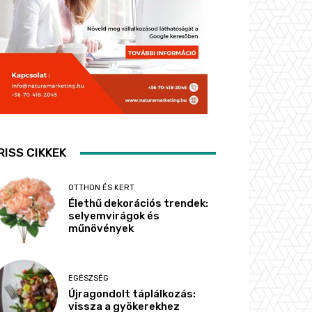
RISS CIKKEK
OTTHON ÉS KERT
Élethű dekorációs trendek:
selyemvirágok és
műnövények
EGÉSZSÉG
Újragondolt táplálkozás:
vissza a gyökerekhez