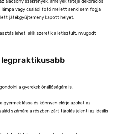
z alacsony szekrények, amelyek teteje dekorációs
, lámpa vagy családi fotó mellett senki sem fogja
lett játékgyűjtemény kapott helyet.
asztás lehet, akik szeretik a letisztult, nyugodt
a legpraktikusabb
ondolni a gyerekek önállóságára is.
 a gyermek lássa és könnyen elérje azokat az
alád számára a részben zárt tárolás jelenti az ideális