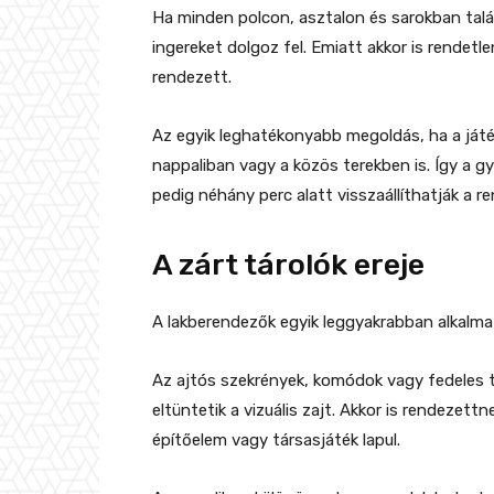
Ha minden polcon, asztalon és sarokban talá
ingereket dolgoz fel. Emiatt akkor is rendetl
rendezett.
Az egyik leghatékonyabb megoldás, ha a játék
nappaliban vagy a közös terekben is. Így a 
pedig néhány perc alatt visszaállíthatják a re
A zárt tárolók ereje
A lakberendezők egyik leggyakrabban alkalmazo
Az ajtós szekrények, komódok vagy fedeles 
eltüntetik a vizuális zajt. Akkor is rendezet
építőelem vagy társasjáték lapul.