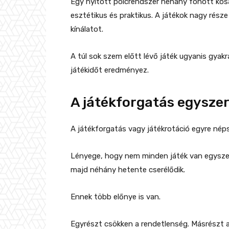
Egy nyitott polcrendszer néhány fonott kosár
esztétikus és praktikus. A játékok nagy rész
kínálatot.
A túl sok szem előtt lévő játék ugyanis gya
játékidőt eredményez.
A játékforgatás egysze
A játékforgatás vagy játékrotáció egyre né
Lényege, hogy nem minden játék van egyszerre
majd néhány hetente cserélődik.
Ennek több előnye is van.
Egyrészt csökken a rendetlenség. Másrészt a 