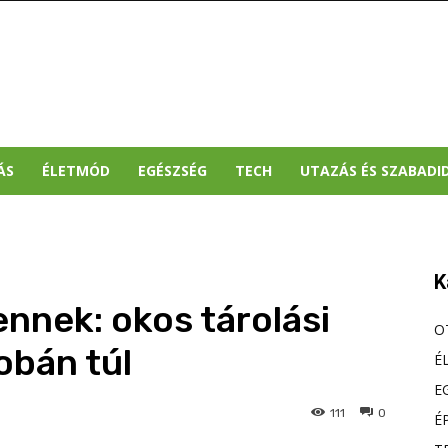
ÁS
ÉLETMÓD
EGÉSZSÉG
TECH
UTAZÁS ÉS SZABADI
K
ennek: okos tárolási
O
obán túl
É
E
111
0
É