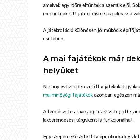
amelyek egy időre eltűntek a szemük elől. S
meguntnak hitt játékok ismét izgalmassá vál
A játékrotáció különösen jól működik építőját
esetében.
A mai fajátékok már dek
helyüket
Néhány évtizeddel ezelőtt a játékokat gyakra
mai minőségi fajátékok
azonban egészen más 
A természetes faanyag, a visszafogott színe
lakberendezési tárgyként is funkcionálhat.
Egy szépen elkészített fa építőkocka készle