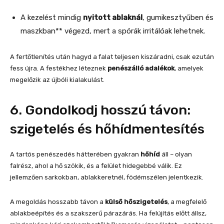
A kezelést mindig
nyitott ablaknál
, gumikesztyűben és
maszkban** végezd, mert a spórák irritálóak lehetnek.
A fertőtlenítés után hagyd a falat teljesen kiszáradni, csak ezután
fess újra. A festékhez léteznek
penészálló adalékok
, amelyek
megelőzik az újbóli kialakulást.
6. Gondolkodj hosszú távon:
szigetelés és hőhídmentesítés
A tartós penészedés hátterében gyakran
hőhíd
áll – olyan
falrész, ahol a hő szökik, és a felület hidegebbé válik. Ez
jellemzően sarkokban, ablakkeretnél, födémszélen jelentkezik.
A megoldás hosszabb távon a
külső hőszigetelés
, a megfelelő
ablakbeépítés és a szakszerű párazárás. Ha felújítás előtt állsz,