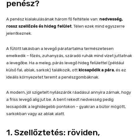
penész?
A penész kialakulásának három fő feltétele van:
nedvesség,
rossz szellőzés és hideg felület
. Télen ezek mind egyszerre
jelentkeznek.
A fűtött lakásban a levegő páratartalma természetesen
emelkedik – főzés, zuhanyzás, száradó ruhák mind vizet juttatnak
a levegőbe. Ha a meleg, párás levegő hideg felülettel (például
külső fal, ablak, sarkok) találkozik, ott
kicsapódik a pára
, és ez
ideális környezetet teremt a penészgombáknak.
A modern, jól szigetelt nyílászárók ráadásul annyira zárnak, hogy
a friss levegő alig jut be. A bent rekedt nedvesség pedig
lecsapódik a leghidegebb pontokon – gyakran a bútor mögött,
sarkokban vagy az ablak alatt.
1. Szellőztetés: röviden,