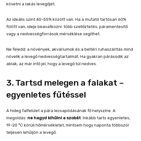
követni a lakás levegőjét.
Az ideális szint 40–55% között van. Ha a mutató tartósan 60%
fölött van, ideje beavatkozni: több szellőztetés, páramentesítő
vagy a nedvességforrások mérséklése segíthet.
Ne feledd: a növények, akváriumok és a beltéri ruhaszárítás mind
növelik a levegő nedvességtartalmát. Ha gyakran párásodik az
ablak, az már intő jel, hogy a levegő túl nedves.
3. Tartsd melegen a falakat –
egyenletes fűtéssel
A hideg falfelület a pára lecsapódásának fő helyszíne. A
megoldás:
ne hagyd kihűlni a szobát
. Inkább tarts egyenletes,
19–20 °C körüli hőmérsékletet, mintsem hogy naponta többször
teljesen lehűljön a levegő.