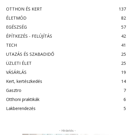
OTTHON ÉS KERT
137
ÉLETMÓD
82
EGÉSZSÉG
57
ÉPÍTKEZÉS - FELÚJÍTÁS
42
TECH
41
UTAZÁS ÉS SZABADIDŐ
25
ÜZLETI ÉLET
25
VÁSÁRLÁS
19
Kert, kertészkedés
14
Gasztro
7
Otthoni praktikák
6
Lakberendezés
5
- Hirdetés -