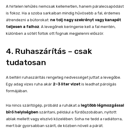
A hirtelen lehűlés nemcsak kellemetlen, hanem páralecsapódást
is fokoz. Ha a szoba sarkaiban mindig hűvösebb a fal, érdemes
átrendezni a bútorokat:
ne tolj nagy szekrényt vagy kanapét
teljesen a falhoz
. A levegőnek keringenie kell a fal mentén,
különben a sötét foltok ott fognak megjelenni először.
4. Ruhaszárítás – csak
tudatosan
A beltéri ruhaszárítás rengeteg nedvességet juttat a levegőbe.
Egy adag vizes ruha akár
2–3 liter vizet
is leadhat párolgás
formájában.
Ha nincs szárítógép, próbáld a ruhákat a
legtöbb légmozgással
bíró helyiségben
szárítani, például a fürdőszobában, nyitott
ablak mellett vagy elszívó közelében. Soha ne tedd a radiátorra,
mert bár gyorsabban szárít, de közben növeli a párát.