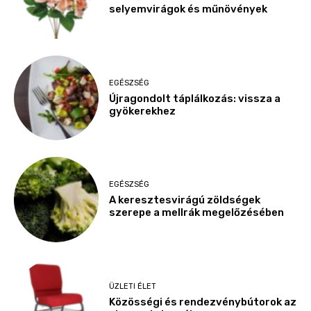
selyemvirágok és műnövények
EGÉSZSÉG
Újragondolt táplálkozás: vissza a
gyökerekhez
EGÉSZSÉG
A keresztesvirágú zöldségek
szerepe a mellrák megelőzésében
ÜZLETI ÉLET
Közösségi és rendezvénybútorok az