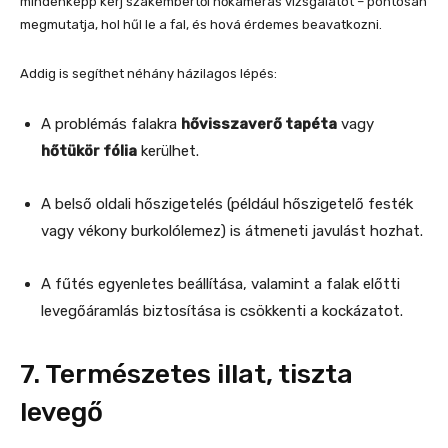
mindenképp kérj szakembertől hőkamerás vizsgálatot – pontosan
megmutatja, hol hűl le a fal, és hová érdemes beavatkozni.
Addig is segíthet néhány házilagos lépés:
A problémás falakra
hővisszaverő tapéta
vagy
hőtükör fólia
kerülhet.
A belső oldali hőszigetelés (például hőszigetelő festék
vagy vékony burkolólemez) is átmeneti javulást hozhat.
A fűtés egyenletes beállítása, valamint a falak előtti
levegőáramlás biztosítása is csökkenti a kockázatot.
7. Természetes illat, tiszta
levegő