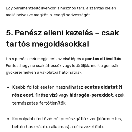
Egy páramentesítő ilyenkor is hasznos társ: a szárítás idején
mellé helyezve megköti a levegő nedvességét.
5. Penész elleni kezelés – csak
tartós megoldásokkal
Ha a penész már megjelent, az első lépés a
pontos eltávolítás
.
Fontos, hogy ne csak átfessük vagy letöröljük, mert a gombák
gyökerei mélyen a vakolatba hatolhatnak.
Kisebb foltok esetén használhatsz
ecetes oldatot (1
rész ecet, 1 rész víz)
vagy
hidrogén-peroxidot
, ezek
természetes fertőtlenítők.
Komolyabb fertőzésnél penészgátló szer (klórmentes,
beltéri használatra alkalmas) a célravezetőbb.