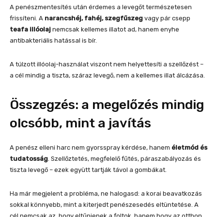
A penészmentesítés után érdemes a levegőt természetesen
frissíteni. A
narancshéj, fahéj, szegfűszeg
vagy pár csepp
teafa illóolaj
nemcsak kellemes illatot ad, hanem enyhe
antibakteriális hatással is bír.
A túlzott illóolaj-használat viszont nem helyettesíti a szellőzést –
a cél mindig a tiszta, száraz levegő, nem a kellemes illat álcázása.
Összegzés: a megelőzés mindig
olcsóbb, mint a javítás
A penész elleni harc nem gyorsspray kérdése, hanem
életmód és
tudatosság
. Szellőztetés, megfelelő fűtés, páraszabályozás és
tiszta levegő – ezek együtt tartják távol a gombákat.
Ha már megjelent a probléma, ne halogasd: a korai beavatkozás
sokkal könnyebb, mint a kiterjedt penészesedés eltüntetése. A
cél nemcsak az, hogy eltűnjenek a foltok, hanem hogy az otthon