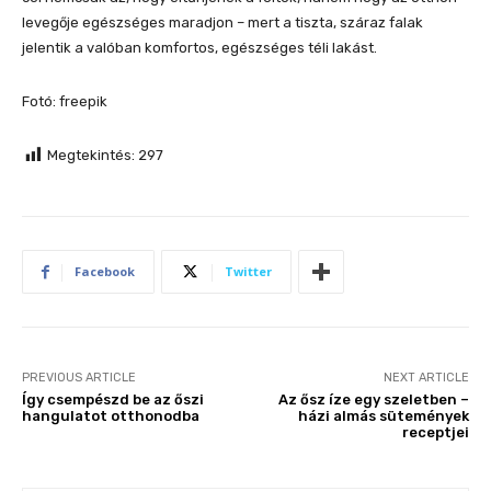
levegője egészséges maradjon – mert a tiszta, száraz falak
jelentik a valóban komfortos, egészséges téli lakást.
Fotó: freepik
Megtekintés:
297
Facebook
Twitter
PREVIOUS ARTICLE
NEXT ARTICLE
Így csempészd be az őszi
Az ősz íze egy szeletben –
hangulatot otthonodba
házi almás sütemények
receptjei