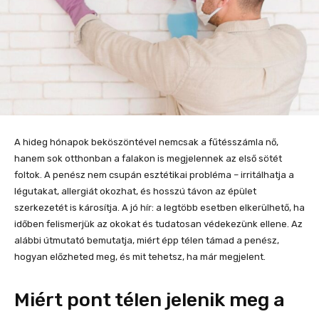
A hideg hónapok beköszöntével nemcsak a fűtésszámla nő,
hanem sok otthonban a falakon is megjelennek az első sötét
foltok. A penész nem csupán esztétikai probléma – irritálhatja a
légutakat, allergiát okozhat, és hosszú távon az épület
szerkezetét is károsítja. A jó hír: a legtöbb esetben elkerülhető, ha
időben felismerjük az okokat és tudatosan védekezünk ellene. Az
alábbi útmutató bemutatja, miért épp télen támad a penész,
hogyan előzheted meg, és mit tehetsz, ha már megjelent.
Miért pont télen jelenik meg a