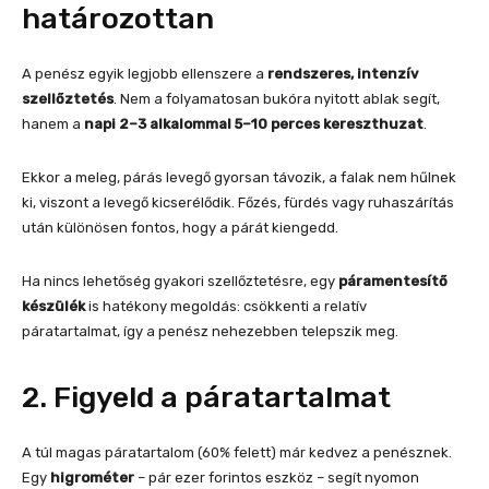
határozottan
A penész egyik legjobb ellenszere a
rendszeres, intenzív
szellőztetés
. Nem a folyamatosan bukóra nyitott ablak segít,
hanem a
napi 2–3 alkalommal 5–10 perces kereszthuzat
.
Ekkor a meleg, párás levegő gyorsan távozik, a falak nem hűlnek
ki, viszont a levegő kicserélődik. Főzés, fürdés vagy ruhaszárítás
után különösen fontos, hogy a párát kiengedd.
Ha nincs lehetőség gyakori szellőztetésre, egy
páramentesítő
készülék
is hatékony megoldás: csökkenti a relatív
páratartalmat, így a penész nehezebben telepszik meg.
2. Figyeld a páratartalmat
A túl magas páratartalom (60% felett) már kedvez a penésznek.
Egy
higrométer
– pár ezer forintos eszköz – segít nyomon