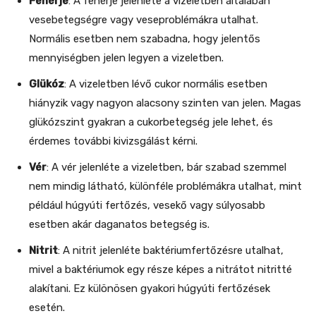
Fehérje
: A fehérje jelenléte a vizeletben általában
vesebetegségre vagy veseproblémákra utalhat.
Normális esetben nem szabadna, hogy jelentős
mennyiségben jelen legyen a vizeletben.
Glükóz
: A vizeletben lévő cukor normális esetben
hiányzik vagy nagyon alacsony szinten van jelen. Magas
glükózszint gyakran a cukorbetegség jele lehet, és
érdemes további kivizsgálást kérni.
Vér
: A vér jelenléte a vizeletben, bár szabad szemmel
nem mindig látható, különféle problémákra utalhat, mint
például húgyúti fertőzés, vesekő vagy súlyosabb
esetben akár daganatos betegség is.
Nitrit
: A nitrit jelenléte baktériumfertőzésre utalhat,
mivel a baktériumok egy része képes a nitrátot nitritté
alakítani. Ez különösen gyakori húgyúti fertőzések
esetén.