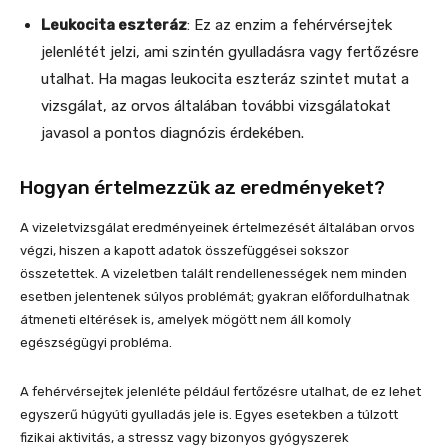
Leukocita eszteráz
: Ez az enzim a fehérvérsejtek
jelenlétét jelzi, ami szintén gyulladásra vagy fertőzésre
utalhat. Ha magas leukocita eszteráz szintet mutat a
vizsgálat, az orvos általában további vizsgálatokat
javasol a pontos diagnózis érdekében.
Hogyan értelmezzük az eredményeket?
A vizeletvizsgálat eredményeinek értelmezését általában orvos
végzi, hiszen a kapott adatok összefüggései sokszor
összetettek. A vizeletben talált rendellenességek nem minden
esetben jelentenek súlyos problémát; gyakran előfordulhatnak
átmeneti eltérések is, amelyek mögött nem áll komoly
egészségügyi probléma.
A fehérvérsejtek jelenléte például fertőzésre utalhat, de ez lehet
egyszerű húgyúti gyulladás jele is. Egyes esetekben a túlzott
fizikai aktivitás, a stressz vagy bizonyos gyógyszerek