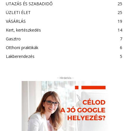
UTAZÁS ÉS SZABADIDŐ
25
ÜZLETI ÉLET
25
VÁSÁRLÁS
19
Kert, kertészkedés
14
Gasztro
7
Otthoni praktikák
6
Lakberendezés
5
- Hirdetés -