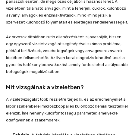
panaszok esetén, de megelőzés céljából is hasznos lehet. A
vizeletben található anyagok, mint a fehérjék, cukrok, különböző
ásványi anyagok és enzimaktivitások, mind-mind jelzik a
szervezet különböző folyamatait és esetleges rendellenességeit.
Az orvosok általában rutin ellenőrzésként is javasolják, hiszen
egy egyszerű vizeletvizsgálat segítségével számos probléma,
például fertőzések, vesebetegségek vagy anyagcserezavarok
idejében felismerhetők. Az ilyen korai diagnózis lehetővé teszi a
gyors és hatékony beavatkozást, amely fontos lehet a súlyosabb
betegségek megelőzésében.
Mit vizsgálnak a vizeletben?
A vizeletvizsgálat több részletre terjed ki, és az eredményeket a
labor szakemberei mikroszkóppal és különböző kémiai tesztekkel
elemzik. Íme néhány kulcsfontosságú paraméter, amelyekre
odafigyelnek a szakemberek: