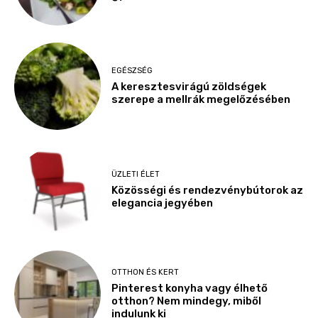
EGÉSZSÉG
A keresztesvirágú zöldségek
szerepe a mellrák megelőzésében
ÜZLETI ÉLET
Közösségi és rendezvénybútorok az
elegancia jegyében
OTTHON ÉS KERT
Pinterest konyha vagy élhető
otthon? Nem mindegy, miből
indulunk ki