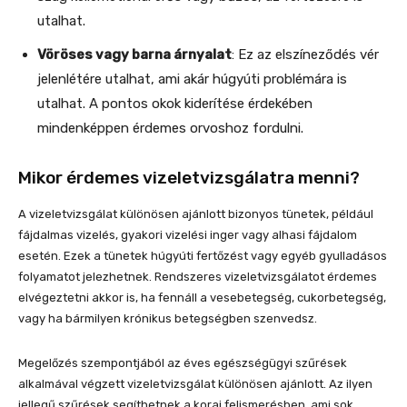
utalhat.
Vöröses vagy barna árnyalat
: Ez az elszíneződés vér
jelenlétére utalhat, ami akár húgyúti problémára is
utalhat. A pontos okok kiderítése érdekében
mindenképpen érdemes orvoshoz fordulni.
Mikor érdemes vizeletvizsgálatra menni?
A vizeletvizsgálat különösen ajánlott bizonyos tünetek, például
fájdalmas vizelés, gyakori vizelési inger vagy alhasi fájdalom
esetén. Ezek a tünetek húgyúti fertőzést vagy egyéb gyulladásos
folyamatot jelezhetnek. Rendszeres vizeletvizsgálatot érdemes
elvégeztetni akkor is, ha fennáll a vesebetegség, cukorbetegség,
vagy ha bármilyen krónikus betegségben szenvedsz.
Megelőzés szempontjából az éves egészségügyi szűrések
alkalmával végzett vizeletvizsgálat különösen ajánlott. Az ilyen
jellegű szűrések segíthetnek a korai felismerésben, ami sok