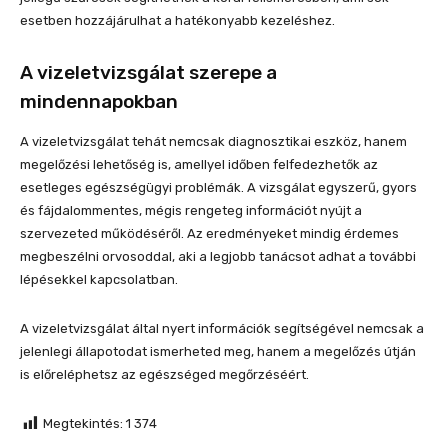
esetben hozzájárulhat a hatékonyabb kezeléshez.
A vizeletvizsgálat szerepe a
mindennapokban
A vizeletvizsgálat tehát nemcsak diagnosztikai eszköz, hanem
megelőzési lehetőség is, amellyel időben felfedezhetők az
esetleges egészségügyi problémák. A vizsgálat egyszerű, gyors
és fájdalommentes, mégis rengeteg információt nyújt a
szervezeted működéséről. Az eredményeket mindig érdemes
megbeszélni orvosoddal, aki a legjobb tanácsot adhat a további
lépésekkel kapcsolatban.
A vizeletvizsgálat által nyert információk segítségével nemcsak a
jelenlegi állapotodat ismerheted meg, hanem a megelőzés útján
is előreléphetsz az egészséged megőrzéséért.
Megtekintés:
1 374