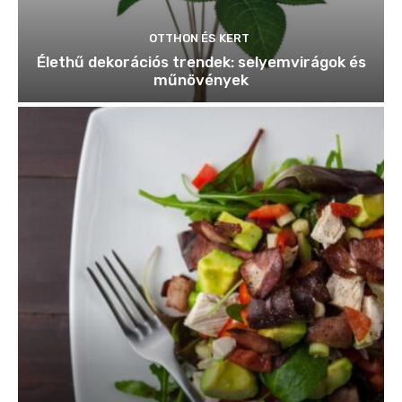
OTTHON ÉS KERT
Élethű dekorációs trendek: selyemvirágok és
műnövények