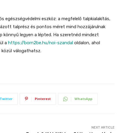
ós egészségvédelmi eszköz: a megfelelő talpkialakítás,
mázott talprész és pontos méret mind hozzájárulnak
nap könnyű legyen a lépted. Ha szeretnéd mindezt
ül a
https://born2be.hu/noi-szandal
oldalon, ahol
l közül válogathatsz.
Twitter
Pinterest
WhatsApp
NEXT ARTICLE