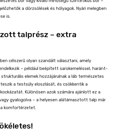
észetes bőr vagy kiváló minőségű szintetikus bőr –
egelőzhetők a dörzsölések és hólyagok. Nyári melegben
e is.
zott talprész – extra
en célszerű olyan szandált választani, amely
ndelkezik – például beépített sarokemeléssel, haránt-
strukturális elemek hozzájárulnak a láb természetes
szik a testsúly eloszlását, és csökkentik a
k kockázatát. Különösen azok számára ajánlott ez a
a vagy gyalogolva – a helyesen alátámasztott talp már
 a komfortérzetet.
ökéletes!