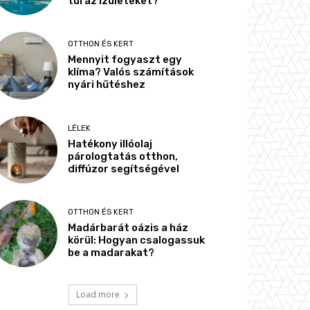
túl az ízületeket?
OTTHON ÉS KERT
Mennyit fogyaszt egy
klíma? Valós számítások
nyári hűtéshez
LÉLEK
Hatékony illóolaj
párologtatás otthon,
diffúzor segítségével
OTTHON ÉS KERT
Madárbarát oázis a ház
körül: Hogyan csalogassuk
be a madarakat?
Load more