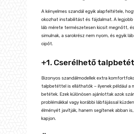
A kényelmes szandál egyik alapfeltétele, hog
okozhat instabilitást és fájdalmat. A legjob
láb mérete természetesen kicsit megnőtt, é
simulnak, a sarokrész nem nyom, és egyik lábf
cipőt.
+1. Cserélhető talpbeté
Bizonyos szandálmodellek extra komfortfok
talpbetéttel is elláthatók – ilyenek például 
betétek. Ezek különösen ajánlottak azok szám
problémákkal vagy korábbi lábfájással küzden
élményét javítják, hanem segítenek abban is
kapjon.