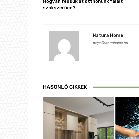
Hogyan fessük át otthonunk falait
szakszerűen?
Natura Home
http://naturahome.hu
HASONLÓ CIKKEK