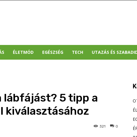
ÁS
ÉLETMÓD
EGÉSZSÉG
TECH
UTAZÁS ÉS SZABADI
K
 lábfájást? 5 tipp a
O
 kiválasztásához
É
E
321
0
É