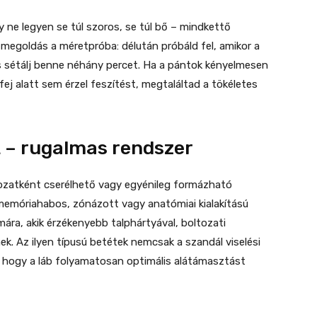
y ne legyen se túl szoros, se túl bő – mindkettő
b megoldás a méretpróba: délután próbáld fel, amikor a
s sétálj benne néhány percet. Ha a pántok kényelmesen
ej alatt sem érzel feszítést, megtaláltad a tökéletes
t – rugalmas rendszer
ozatként cserélhető vagy egyénileg formázható
a memóriahabos, zónázott vagy anatómiai kialakítású
ára, akik érzékenyebb talphártyával, boltozati
ek. Az ilyen típusú betétek nemcsak a szandál viselési
, hogy a láb folyamatosan optimális alátámasztást