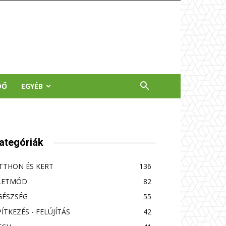
DŐ
EGYÉB
ategóriák
TTHON ÉS KERT
136
LETMÓD
82
GÉSZSÉG
55
PÍTKEZÉS - FELÚJÍTÁS
42