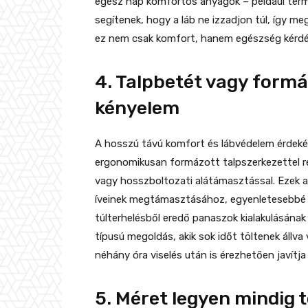
egész nap komfortos anyagok – például term
segítenek, hogy a láb ne izzadjon túl, így m
ez nem csak komfort, hanem egészség kérdés
4. Talpbetét vagy formá
kényelem
A hosszú távú komfort és lábvédelem érdekéb
ergonomikusan formázott talpszerkezettel re
vagy hosszboltozati alátámasztással. Ezek a 
íveinek megtámasztásához, egyenletesebbé te
túlterhelésből eredő panaszok kialakulásána
típusú megoldás, akik sok időt töltenek állv
néhány óra viselés után is érezhetően javítja
5. Méret legyen mindig t