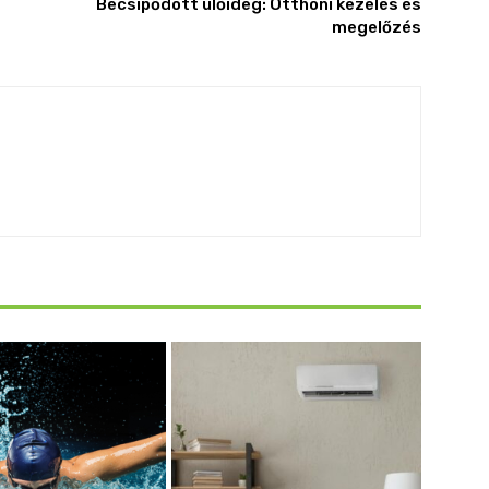
Becsípődött ülőideg: Otthoni kezelés és
megelőzés