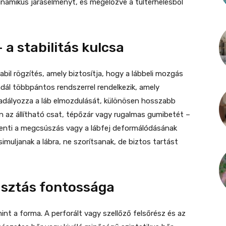
dinamikus járásélményt, és megelőzve a túlterhelésből
 a stabilitás kulcsa
abil rögzítés, amely biztosítja, hogy a lábbeli mozgás
ndál többpántos rendszerrel rendelkezik, amely
adályozza a láb elmozdulását, különösen hosszabb
en az állítható csat, tépőzár vagy rugalmas gumibetét –
kenti a megcsúszás vagy a lábfej deformálódásának
muljanak a lábra, ne szorítsanak, de biztos tartást
asztás fontossága
int a forma. A perforált vagy szellőző felsőrész és az