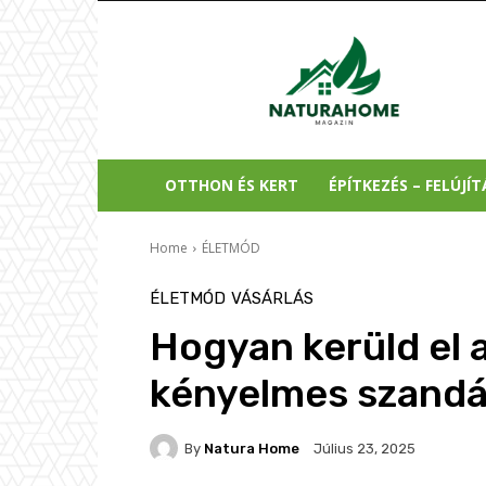
Natura
Home
OTTHON ÉS KERT
ÉPÍTKEZÉS – FELÚJÍT
Home
ÉLETMÓD
ÉLETMÓD
VÁSÁRLÁS
Hogyan kerüld el a
kényelmes szandál
By
Natura Home
Július 23, 2025