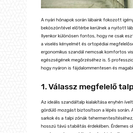
A nyári hónapok során lábaink fokozott igén
beköszöntével előtérbe kerülnek a nyitott lá
Ilyenkor különösen fontos, hogy ne csak esz
a viselés kényelmét és ortopédiai megfelelős
ergonomikus szandál nemcsak komfortos visel
egészségének megőrzéséhez is. 5 professzio
hogy nyáron is fájdalommentesen és magabizt
1. Válassz megfelelő tal
Az ideális szandáltalp kialakítása enyhén í
gördülő mozgást biztosítson a lépés során. A
sarkok és a talpi zónák tehermentesítéséhez,
hosszú távú stabilitás érdekében. Érdemes o