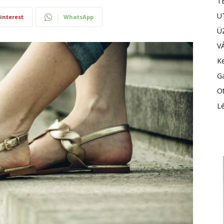
T
U
interest
WhatsApp
Ü
V
Ke
G
Ot
Lé