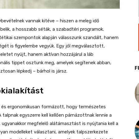
ybevételnek vannak kitéve – hiszen a meleg idő
bbelik, a hosszabb séták, a szabadtéri programok.
tétikai szempontok alapján válasszunk szandált, hanem
égét is figyelembe vegyük. Egy jól megválasztott,
etet nyújt, hanem aktívan hozzájárul a láb
nális tippet osztunk meg, amelyek segítenek abban,
F
osan lépkedj – bárhol is jársz.
pkialakítást
velt és ergonomikusan formázott, hogy természetes
 talpnak egyszerre kell kellően párnázottnak lennie a
 ugyanakkor megfelelő alátámasztást is nyújtania kell a
lyan modelleket választani, amelyek talpszerkezete