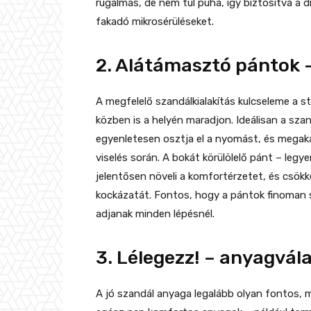
rugalmas, de nem túl puha, így biztosítva a 
fakadó mikrosérüléseket.
2. Alátámasztó pántok –
A megfelelő szandálkialakítás kulcseleme a st
közben is a helyén maradjon. Ideálisan a sza
egyenletesen osztja el a nyomást, és megak
viselés során. A bokát körülölelő pánt – legy
jelentősen növeli a komfortérzetet, és csök
kockázatát. Fontos, hogy a pántok finoman si
adjanak minden lépésnél.
3. Lélegezz! – anyagvál
A jó szandál anyaga legalább olyan fontos, m