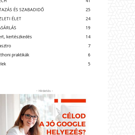
ECH
41
TAZÁS ÉS SZABADIDŐ
25
ZLETI ÉLET
24
ÁSÁRLÁS
19
rt, kertészkedés
14
asztro
7
thoni praktikák
6
lek
5
- Hirdetés -