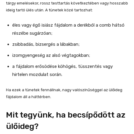
tárgy emelésekor, rossz testtartás következtében vagy hosszabb
ideig tartó ülés után. A tünetek közé tartozhat:
éles vagy égő isiász fájdalom a derékból a comb hátsó
részébe sugárzóan;
zsibbadás, bizsergés a lábakban;
izomgyengeség az alsó végtagokban;
a fájdalom erősödése köhögés, tüsszentés vagy
hirtelen mozdulat során.
Ha ezek a tünetek fennállnak, nagy valószínűséggel az ülőideg
fájdalom áll a háttérben.
Mit tegyünk, ha becsípődött az
ülőideg?