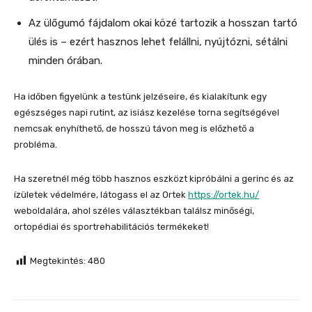
Az ülőgumó fájdalom okai közé tartozik a hosszan tartó
ülés is – ezért hasznos lehet felállni, nyújtózni, sétálni
minden órában.
Ha időben figyelünk a testünk jelzéseire, és kialakítunk egy
egészséges napi rutint, az isiász kezelése torna segítségével
nemcsak enyhíthető, de hosszú távon meg is előzhető a
probléma.
Ha szeretnél még több hasznos eszközt kipróbálni a gerinc és az
ízületek védelmére, látogass el az Ortek
https://ortek.hu/
weboldalára, ahol széles választékban találsz minőségi,
ortopédiai és sportrehabilitációs termékeket!
Megtekintés:
480