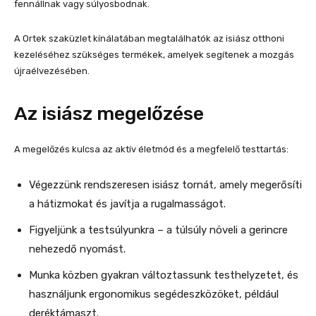
fennállnak vagy súlyosbodnak.
A Ortek szaküzlet kínálatában megtalálhatók az isiász otthoni
kezeléséhez szükséges termékek, amelyek segítenek a mozgás
újraélvezésében.
Az isiász megelőzése
A megelőzés kulcsa az aktív életmód és a megfelelő testtartás:
Végezzünk rendszeresen isiász tornát, amely megerősíti
a hátizmokat és javítja a rugalmasságot.
Figyeljünk a testsúlyunkra – a túlsúly növeli a gerincre
nehezedő nyomást.
Munka közben gyakran változtassunk testhelyzetet, és
használjunk ergonomikus segédeszközöket, például
deréktámaszt.