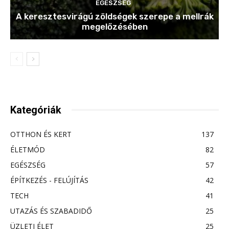
EGÉSZSÉG
A keresztesvirágú zöldségek szerepe a mellrák
megelőzésében
Kategóriák
OTTHON ÉS KERT
137
ÉLETMÓD
82
EGÉSZSÉG
57
ÉPÍTKEZÉS - FELÚJÍTÁS
42
TECH
41
UTAZÁS ÉS SZABADIDŐ
25
ÜZLETI ÉLET
25