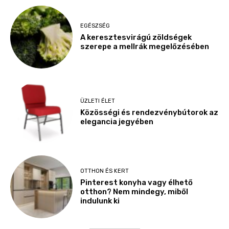
EGÉSZSÉG
A keresztesvirágú zöldségek
szerepe a mellrák megelőzésében
ÜZLETI ÉLET
Közösségi és rendezvénybútorok az
elegancia jegyében
OTTHON ÉS KERT
Pinterest konyha vagy élhető
otthon? Nem mindegy, miből
indulunk ki