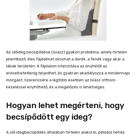
Az ülőideg becsípődése (isiász) gyakori probléma, amely hirtelen
jelentkező, éles fájdalmat okozhat a derék, a fenék vagy akár a
lábak területén. A fájdalom intenzitása az enyhétől az
elviselhetetlenig terjedhet, és gyakran akadályozza a mindennapi
mozgást. Szerencsére a legtöbb esetben az isiász otthoni
kezeléssel enyhíthető, és a megelőzés is lehetséges.
Hogyan lehet megérteni, hogy
becsípődött egy ideg?
A ülő idegbecsípődés általában hirtelen alakul ki, például nehéz