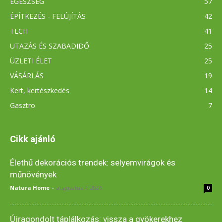
EGÉSZSÉG
57
ÉPÍTKEZÉS - FELÚJÍTÁS
42
TECH
41
UTAZÁS ÉS SZABADIDŐ
25
ÜZLETI ÉLET
25
VÁSÁRLÁS
19
Kert, kertészkedés
14
Gasztro
7
Cikk ajánló
Élethű dekorációs trendek: selyemvirágok és
műnövények
Natura Home
-
augusztus 7, 2026
0
Újragondolt táplálkozás: vissza a gyökerekhez