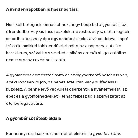
A mindennapokban is hasznos társ
Nem kell betegnek lenned ahhoz, hogy beépítsd a gyömbért az
étrendedbe. Egy kis friss reszelék a levesbe, egy szelet a reggeli
smoothie-ba, vagy épp egy szárított szelet a vízbe dobva – apró
trükkök, amikkel több lendületet adhatsz a napodnak. Az íze
karakteres, szóval ha szereted a pikáns aromákat, garantáltan
nem maradsz közömbös iránta.
A gyömbérnek emésztésjavító és étvágyserkentő hatása is van,
ami különösen jól jön, ha nehéz étel után vagy puffadással
küzdesz. A benne lévő vegyületek serkentik a nyáltermelést, az
epét és a gyomornedveket – tehát felkészítik a szervezetet az
étel befogadására.
A gyömbér sötétebb oldala
Bármennyire is hasznos, nem lehet elmenni a
gyömbér káros