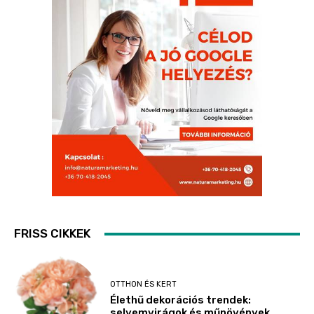
FRISS CIKKEK
OTTHON ÉS KERT
Élethű dekorációs trendek:
selyemvirágok és műnövények