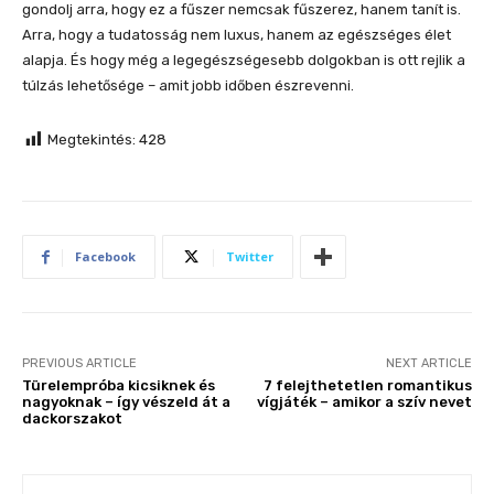
gondolj arra, hogy ez a fűszer nemcsak fűszerez, hanem tanít is.
Arra, hogy a tudatosság nem luxus, hanem az egészséges élet
alapja. És hogy még a legegészségesebb dolgokban is ott rejlik a
túlzás lehetősége – amit jobb időben észrevenni.
Megtekintés:
428
Facebook
Twitter
PREVIOUS ARTICLE
NEXT ARTICLE
Türelempróba kicsiknek és
7 felejthetetlen romantikus
nagyoknak – így vészeld át a
vígjáték – amikor a szív nevet
dackorszakot