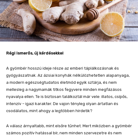
Régi ismerős, új kérdésekkel
A gyömbér hosszú ideje része az emberi táplálkozásnak és
gyógyászatnak. Az ázsiai konyhák nélkülözhetetlen alapanyaga,
a modern egészségtudatos életmód egyik sztárja, és nem
mellesleg a nagymamák titkos fegyvere minden megfázásos
nyavalya ellen. Te is biztosan találkoztál már vele: illatos, csípős,
intenzív – igazi karakter. De vajon tényleg olyan ártatlan és
csodálatos, mint ahogy a legtöbben hirdetik?
A válasz árnyaltabb, mint elsőre tűnhet. Mert miközben a gyömbér
számos pozitív hatással bír, nem minden szervezetre és nem