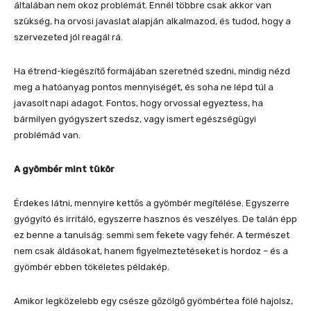
általában nem okoz problémát. Ennél többre csak akkor van
szükség, ha orvosi javaslat alapján alkalmazod, és tudod, hogy a
szervezeted jól reagál rá.
Ha étrend-kiegészítő formájában szeretnéd szedni, mindig nézd
meg a hatóanyag pontos mennyiségét, és soha ne lépd túl a
javasolt napi adagot. Fontos, hogy orvossal egyeztess, ha
bármilyen gyógyszert szedsz, vagy ismert egészségügyi
problémád van.
A gyömbér mint tükör
Érdekes látni, mennyire kettős a gyömbér megítélése. Egyszerre
gyógyító és irritáló, egyszerre hasznos és veszélyes. De talán épp
ez benne a tanulság: semmi sem fekete vagy fehér. A természet
nem csak áldásokat, hanem figyelmeztetéseket is hordoz – és a
gyömbér ebben tökéletes példakép.
Amikor legközelebb egy csésze gőzölgő gyömbértea fölé hajolsz,