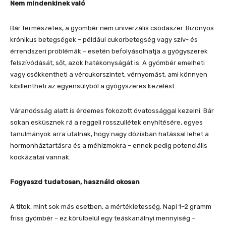
Nem mindenkinek való
Bár természetes, a gyömbér nem univerzális csodaszer. Bizonyos
krónikus betegségek – például cukorbetegség vagy szív- és
érrendszeri problémák – esetén befolyásolhatja a gyógyszerek
felszívódását, sőt, azok hatékonyságát is. A gyömbér emelheti
vagy csökkentheti a vércukorszintet, vérnyomást, ami könnyen
kibillentheti az egyensúlyból a gyógyszeres kezelést.
Várandósság alatt is érdemes fokozott óvatossággal kezelni. Bár
sokan esküsznek rá a reggeli rosszullétek enyhítésére, egyes
tanulmányok arra utalnak, hogy nagy dózisban hatással lehet a
hormonháztartásra és a méhizmokra – ennek pedig potenciális
kockázatai vannak.
Fogyaszd tudatosan, használd okosan
A titok, mint sok más esetben, a mértékletesség. Napi 1–2 gramm
friss gyömbér – ez körülbelül egy teáskanálnyi mennyiség –