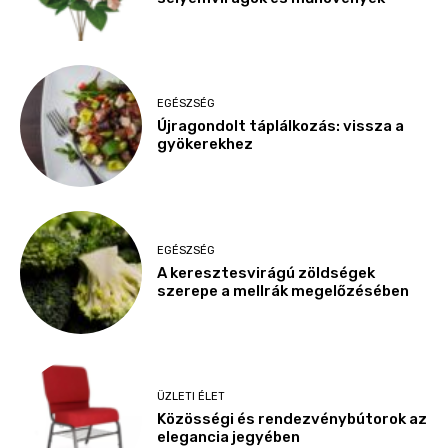
EGÉSZSÉG
Újragondolt táplálkozás: vissza a
gyökerekhez
EGÉSZSÉG
A keresztesvirágú zöldségek
szerepe a mellrák megelőzésében
ÜZLETI ÉLET
Közösségi és rendezvénybútorok az
elegancia jegyében