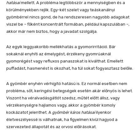
hatásai
mellett. A probléma legtöbbször a mennyiségben és a
körülményekben rejlik. Egy-két szelet vagy teáskanálnyi
gyömbérrel nincs gond, de ha rendszeresen nagyobb adagokat
viszel be – főként koncentrált formában, például kapszulában –,
akkor már nem biztos, hogy a javadat szolgálja.
Az egyik leggyakoribb mellékhatás a gyomorirritáció. Bár
sokaknál enyhíti az émelygést, érzékeny gyomrúaknál
gyomorégést vagy refluxos panaszokat is kiválthat. Emellett
puffadást, hasmenést is okozhat, ha túl sokat fogyasztasz belőle.
A gyömbér enyhén vérhígító hatású is. Ez normál esetben nem
probléma, sőt, keringési betegségek esetén akár előnyös is lehet.
Viszont ha véralvadásgátlót szedsz, műtét előtt állsz, vagy
vérzékenységre hajlamos vagy, akkor a gyömbér komoly
kockázatot jelenthet. A
gyömbér káros hatásai
ilyenkor
életveszélyessé is válhatnak, ha figyelmen kívül hagyod a
szervezeted állapotát és az orvosi előírásokat.