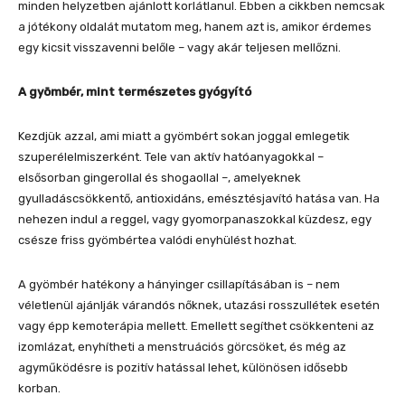
minden helyzetben ajánlott korlátlanul. Ebben a cikkben nemcsak
a jótékony oldalát mutatom meg, hanem azt is, amikor érdemes
egy kicsit visszavenni belőle – vagy akár teljesen mellőzni.
A gyömbér, mint természetes gyógyító
Kezdjük azzal, ami miatt a gyömbért sokan joggal emlegetik
szuperélelmiszerként. Tele van aktív hatóanyagokkal –
elsősorban gingerollal és shogaollal –, amelyeknek
gyulladáscsökkentő, antioxidáns, emésztésjavító hatása van. Ha
nehezen indul a reggel, vagy gyomorpanaszokkal küzdesz, egy
csésze friss gyömbértea valódi enyhülést hozhat.
A gyömbér hatékony a hányinger csillapításában is – nem
véletlenül ajánlják várandós nőknek, utazási rosszullétek esetén
vagy épp kemoterápia mellett. Emellett segíthet csökkenteni az
izomlázat, enyhítheti a menstruációs görcsöket, és még az
agyműködésre is pozitív hatással lehet, különösen idősebb
korban.