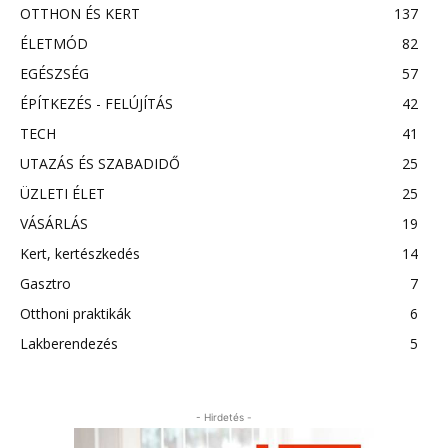
OTTHON ÉS KERT
137
ÉLETMÓD
82
EGÉSZSÉG
57
ÉPÍTKEZÉS - FELÚJÍTÁS
42
TECH
41
UTAZÁS ÉS SZABADIDŐ
25
ÜZLETI ÉLET
25
VÁSÁRLÁS
19
Kert, kertészkedés
14
Gasztro
7
Otthoni praktikák
6
Lakberendezés
5
- Hirdetés -