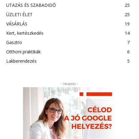
UTAZÁS ÉS SZABADIDŐ
25
ÜZLETI ÉLET
25
VÁSÁRLÁS
19
Kert, kertészkedés
14
Gasztro
7
Otthoni praktikák
6
Lakberendezés
5
- Hirdetés -