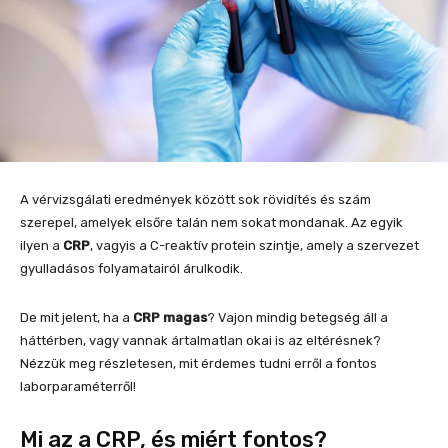
A vérvizsgálati eredmények között sok rövidítés és szám
szerepel, amelyek elsőre talán nem sokat mondanak. Az egyik
ilyen a
CRP
, vagyis a C-reaktív protein szintje, amely a szervezet
gyulladásos folyamatairól árulkodik.
De mit jelent, ha a
CRP magas
? Vajon mindig betegség áll a
háttérben, vagy vannak ártalmatlan okai is az eltérésnek?
Nézzük meg részletesen, mit érdemes tudni erről a fontos
laborparaméterről!
Mi az a CRP, és miért fontos?