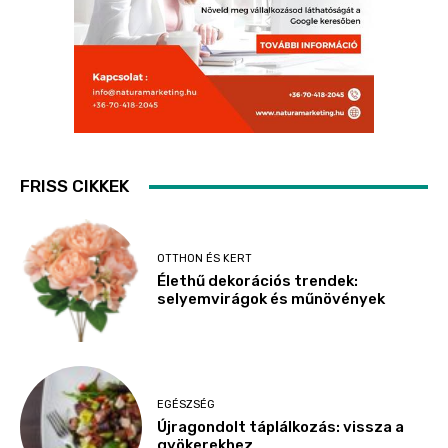
FRISS CIKKEK
OTTHON ÉS KERT
Élethű dekorációs trendek:
selyemvirágok és műnövények
EGÉSZSÉG
Újragondolt táplálkozás: vissza a
gyökerekhez