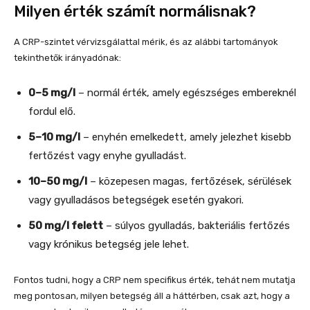
Milyen érték számít normálisnak?
A CRP-szintet vérvizsgálattal mérik, és az alábbi tartományok
tekinthetők irányadónak:
0–5 mg/l
– normál érték, amely egészséges embereknél
fordul elő.
5–10 mg/l
– enyhén emelkedett, amely jelezhet kisebb
fertőzést vagy enyhe gyulladást.
10–50 mg/l
– közepesen magas, fertőzések, sérülések
vagy gyulladásos betegségek esetén gyakori.
50 mg/l felett
– súlyos gyulladás, bakteriális fertőzés
vagy krónikus betegség jele lehet.
Fontos tudni, hogy a CRP nem specifikus érték, tehát nem mutatja
meg pontosan, milyen betegség áll a háttérben, csak azt, hogy a