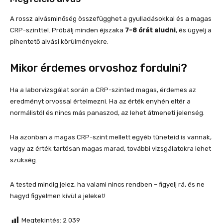
A rossz alvásminőség összefügghet a gyulladásokkal és a magas
CRP-szinttel. Próbálj minden éjszaka
7-8 órát aludni
, és ügyelj a
pihentető alvási körülményekre.
Mikor érdemes orvoshoz fordulni?
Ha a laborvizsgálat során a CRP-szinted magas, érdemes az
eredményt orvossal értelmezni. Ha az érték enyhén eltér a
normálistól és nincs más panaszod, az lehet átmeneti jelenség.
Ha azonban a magas CRP-szint mellett egyéb tüneteid is vannak,
vagy az érték tartósan magas marad, további vizsgálatokra lehet
szükség.
A tested mindig jelez, ha valami nincs rendben – figyelj rá, és ne
hagyd figyelmen kívül a jeleket!
Megtekintés:
2 039