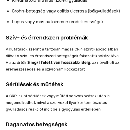
Rheumatoid arthritis (ízületi gyulladás)
Crohn-betegség vagy colitis ulcerosa (bélgyulladások)
Lupus vagy más autoimmun rendellenességek
Szív- és érrendszeri problémák
A kutatások szerint a tartósan magas CRP-szint kapcsolatban
állhat a szív- és érrendszeri betegségek fokozott kockázatával.
Ha az érték
3 mg/l felett van hosszabb ideig
, az növelheti az
érelmeszesedés és a szívroham kockázatát.
Sérülések és műtétek
A CRP-szint sérülések vagy műtéti beavatkozások után is
megemelkedhet, mivel a szervezet ilyenkor természetes
gyulladásos reakciót indít be a gyógyulás érdekében.
Daganatos betegségek