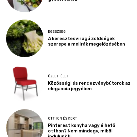
EGÉSZSÉG
A keresztesvirágú zöldségek
szerepe a mellrák megelőzésében
ÜZLETI ÉLET
Közösségi és rendezvénybútorok az
elegancia jegyében
OTTHON ÉS KERT
Pinterest konyha vagy élhető
otthon? Nem mindegy, miből
indulunk ki