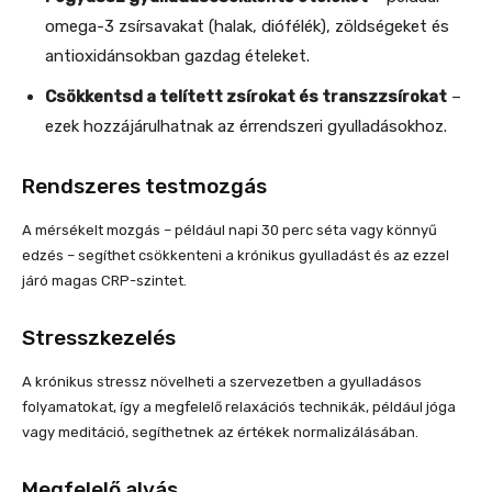
omega-3 zsírsavakat (halak, diófélék), zöldségeket és
antioxidánsokban gazdag ételeket.
Csökkentsd a telített zsírokat és transzzsírokat
–
ezek hozzájárulhatnak az érrendszeri gyulladásokhoz.
Rendszeres testmozgás
A mérsékelt mozgás – például napi 30 perc séta vagy könnyű
edzés – segíthet csökkenteni a krónikus gyulladást és az ezzel
járó magas CRP-szintet.
Stresszkezelés
A krónikus stressz növelheti a szervezetben a gyulladásos
folyamatokat, így a megfelelő relaxációs technikák, például jóga
vagy meditáció, segíthetnek az értékek normalizálásában.
Megfelelő alvás