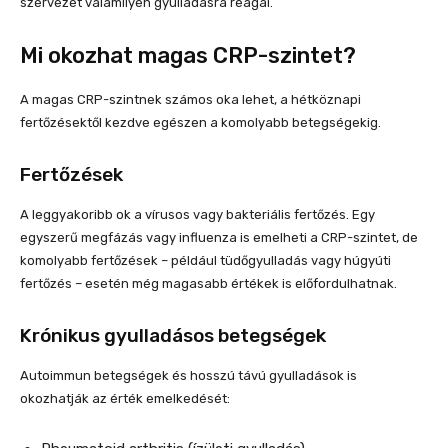
szervezet valamilyen gyulladásra reagál.
Mi okozhat magas CRP-szintet?
A magas CRP-szintnek számos oka lehet, a hétköznapi
fertőzésektől kezdve egészen a komolyabb betegségekig.
Fertőzések
A leggyakoribb ok a vírusos vagy bakteriális fertőzés. Egy
egyszerű megfázás vagy influenza is emelheti a CRP-szintet, de
komolyabb fertőzések – például tüdőgyulladás vagy húgyúti
fertőzés – esetén még magasabb értékek is előfordulhatnak.
Krónikus gyulladásos betegségek
Autoimmun betegségek és hosszú távú gyulladások is
okozhatják az érték emelkedését: