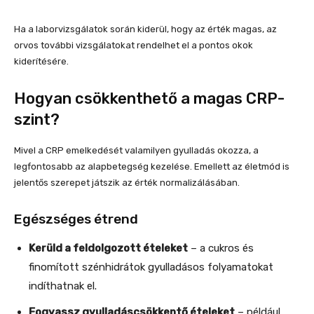
Ha a laborvizsgálatok során kiderül, hogy az érték magas, az
orvos további vizsgálatokat rendelhet el a pontos okok
kiderítésére.
Hogyan csökkenthető a magas CRP-
szint?
Mivel a CRP emelkedését valamilyen gyulladás okozza, a
legfontosabb az alapbetegség kezelése. Emellett az életmód is
jelentős szerepet játszik az érték normalizálásában.
Egészséges étrend
Kerüld a feldolgozott ételeket
– a cukros és
finomított szénhidrátok gyulladásos folyamatokat
indíthatnak el.
Fogyassz gyulladáscsökkentő ételeket
– például