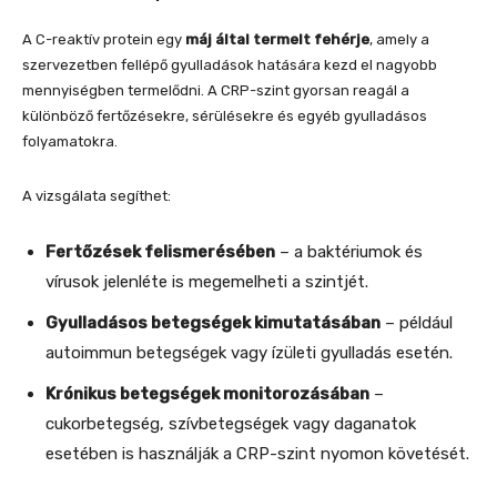
A C-reaktív protein egy
máj által termelt fehérje
, amely a
szervezetben fellépő gyulladások hatására kezd el nagyobb
mennyiségben termelődni. A CRP-szint gyorsan reagál a
különböző fertőzésekre, sérülésekre és egyéb gyulladásos
folyamatokra.
A vizsgálata segíthet:
Fertőzések felismerésében
– a baktériumok és
vírusok jelenléte is megemelheti a szintjét.
Gyulladásos betegségek kimutatásában
– például
autoimmun betegségek vagy ízületi gyulladás esetén.
Krónikus betegségek monitorozásában
–
cukorbetegség, szívbetegségek vagy daganatok
esetében is használják a CRP-szint nyomon követését.