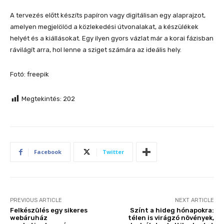
A tervezés előtt készíts papíron vagy digitálisan egy alaprajzot,
amelyen megjelölöd a közlekedési útvonalakat, a készülékek
helyét és a kiállásokat. Egy ilyen gyors vázlat már a korai fázisban
rávilágít arra, hol lenne a sziget számára az ideális hely.
Fotó: freepik
Megtekintés:
202
Facebook
Twitter
PREVIOUS ARTICLE
NEXT ARTICLE
Felkészülés egy sikeres
Színt a hideg hónapokra:
webáruház
télen is virágzó növények,