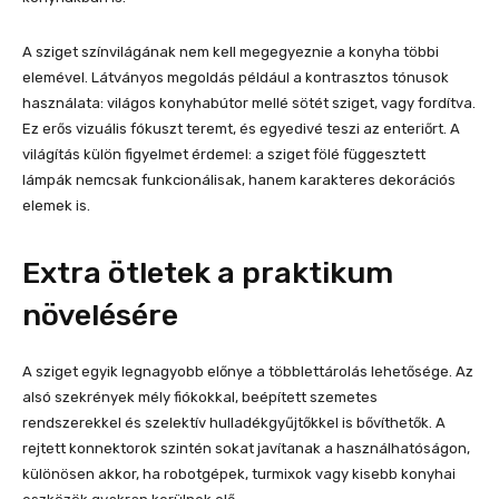
A sziget színvilágának nem kell megegyeznie a konyha többi
elemével. Látványos megoldás például a kontrasztos tónusok
használata: világos konyhabútor mellé sötét sziget, vagy fordítva.
Ez erős vizuális fókuszt teremt, és egyedivé teszi az enteriőrt. A
világítás külön figyelmet érdemel: a sziget fölé függesztett
lámpák nemcsak funkcionálisak, hanem karakteres dekorációs
elemek is.
Extra ötletek a praktikum
növelésére
A sziget egyik legnagyobb előnye a többlettárolás lehetősége. Az
alsó szekrények mély fiókokkal, beépített szemetes
rendszerekkel és szelektív hulladékgyűjtőkkel is bővíthetők. A
rejtett konnektorok szintén sokat javítanak a használhatóságon,
különösen akkor, ha robotgépek, turmixok vagy kisebb konyhai