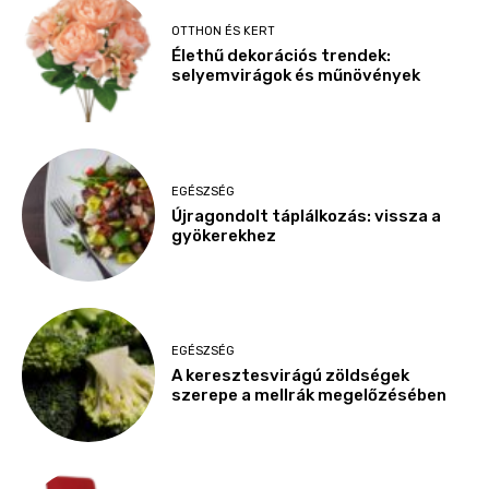
OTTHON ÉS KERT
Élethű dekorációs trendek:
selyemvirágok és műnövények
EGÉSZSÉG
Újragondolt táplálkozás: vissza a
gyökerekhez
EGÉSZSÉG
A keresztesvirágú zöldségek
szerepe a mellrák megelőzésében