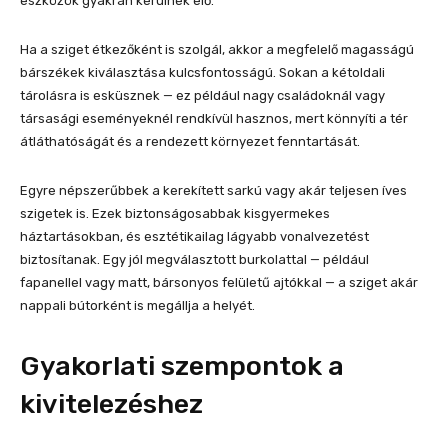
eszközök gyakran kerülnek elő.
Ha a sziget étkezőként is szolgál, akkor a megfelelő magasságú
bárszékek kiválasztása kulcsfontosságú. Sokan a kétoldali
tárolásra is esküsznek — ez például nagy családoknál vagy
társasági eseményeknél rendkívül hasznos, mert könnyíti a tér
átláthatóságát és a rendezett környezet fenntartását.
Egyre népszerűbbek a kerekített sarkú vagy akár teljesen íves
szigetek is. Ezek biztonságosabbak kisgyermekes
háztartásokban, és esztétikailag lágyabb vonalvezetést
biztosítanak. Egy jól megválasztott burkolattal — például
fapanellel vagy matt, bársonyos felületű ajtókkal — a sziget akár
nappali bútorként is megállja a helyét.
Gyakorlati szempontok a
kivitelezéshez