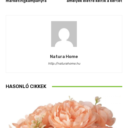
marketingkampányra
amelyek életre keltik a kertet
Natura Home
http://naturahome.hu
HASONLÓ CIKKEK