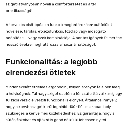
sziget látványosan növeli a komfortérzetet és a tér
praktikusságát.
A tervezés első lépése a funkció meghatározása: pultfelület
növelése, tárolás, étkezőfunkció, főzőlap vagy mosogató
beépítése — vagy ezek kombinációja. A pontos igények felmérése
hosszú évekre meghatározza a használhatóságot.
Funkcionalitás: a legjobb
elrendezési ötletek
Mindenekelőtt érdemes átgondolni, milyen arányok felelnek meg
a helyiségnek. Túl nagy sziget esetén a tér zsúfolttá válik, míg egy
túl kicsi verzió elveszíti funkcionális előnyeit. Általános irányelv,
hogy a konyhasziget körül legalább 100–110 cm szabad hely
szükséges a kényelmes közlekedéshez. Ez garantálja, hogy a
sütőt, fiókokat és ajtókat is gond nélkül ki lehessen nyitni.