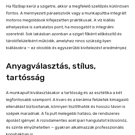
Ha főzőlap kerül a szigetre, akkor a megfelelő szellőzés különösen
fontos. A mennyezeti páraelszívók vagy a munkapultba integrált
motoros megoldások kifejezetten praktikusak. A víz kiállás
elhelyezése is sarkalatos pont, ha mosogatót is integrálni
szeretnél. Sok lakásban azonban a sziget főként előkészítő és
tárolófelületként működik, amelyhez nincs szükség ilyen
kiállásokra — ez olcsóbb és egyszerűbb kivitelezést eredményez.
Anyagválasztás, stílus,
tartósság
A munkapult kiválasztásakor a tartósság és az esztétika a két
legfontosabb szempont. A kvarc és a kerámia felületek kimagasló
ellenállást biztosítanak, könnyen tisztíthatók és hosszú távon is
szépek maradnak. A fa pult melegebb hatású, de rendszeres
ápolást igényel. A rozsdamentes acél ipari hangulatot kölcsönöz,
és szinte elnyűhetetlen — gyakran alkalmazzák professzionális
konyhákban is.