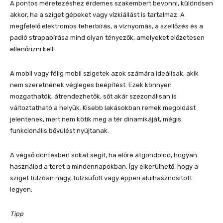
A pontos méretezéshez érdemes szakembert bevonni, különösen
akkor, ha a sziget gépeket vagy vízkiállást is tartalmaz. A
megfelelő elektromos teherbírás, a víznyomás, a szellőzés és a
padló strapabírása mind olyan tényezők, amelyeket előzetesen
ellenőrizni kell.
A mobil vagy félig mobil szigetek azok számára ideálisak, akik
nem szeretnének végleges beépítést. Ezek könnyen
mozgathatók, átrendezhetők, sőt akár szezonálisan is
változtatható a helyük. Kisebb lakásokban remek megoldást
jelentenek, mert nem kötik meg a tér dinamikáját, mégis
funkcionális bővülést nyújtanak.
A végső döntésben sokat segít, ha előre átgondolod, hogyan
használod a teret a mindennapokban. Így elkerülhető, hogy a
sziget túlzóan nagy, túlzsúfolt vagy éppen alulhasznosított
legyen.
Tipp