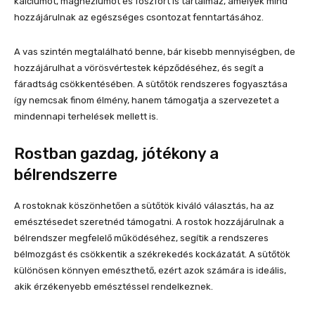
kalciumot, magnéziumot és foszfort is tartalmaz, amelyek mind
hozzájárulnak az egészséges csontozat fenntartásához.
A vas szintén megtalálható benne, bár kisebb mennyiségben, de
hozzájárulhat a vörösvértestek képződéséhez, és segít a
fáradtság csökkentésében. A sütőtök rendszeres fogyasztása
így nemcsak finom élmény, hanem támogatja a szervezetet a
mindennapi terhelések mellett is.
Rostban gazdag, jótékony a
bélrendszerre
A rostoknak köszönhetően a sütőtök kiváló választás, ha az
emésztésedet szeretnéd támogatni. A rostok hozzájárulnak a
bélrendszer megfelelő működéséhez, segítik a rendszeres
bélmozgást és csökkentik a székrekedés kockázatát. A sütőtök
különösen könnyen emészthető, ezért azok számára is ideális,
akik érzékenyebb emésztéssel rendelkeznek.