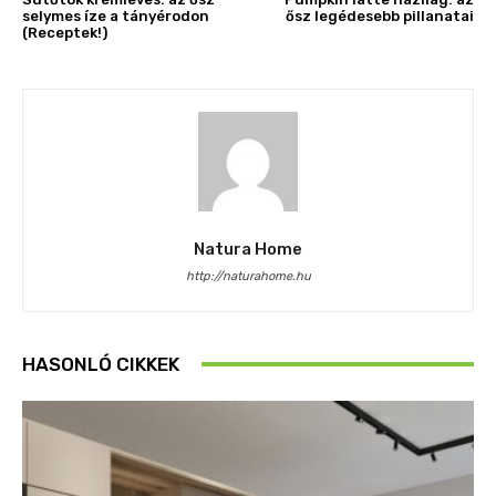
selymes íze a tányérodon
ősz legédesebb pillanatai
(Receptek!)
Natura Home
http://naturahome.hu
HASONLÓ CIKKEK