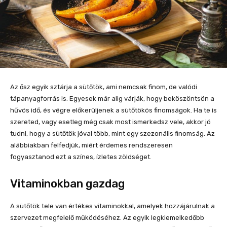
Az ősz egyik sztárja a sütőtök, ami nemcsak finom, de valódi
tápanyagforrás is. Egyesek már alig várják, hogy beköszöntsön a
hűvös idő, és végre előkerüljenek a sütőtökös finomságok. Ha te is
szereted, vagy esetleg még csak most ismerkedsz vele, akkor jó
tudni, hogy a sütőtök jóval több, mint egy szezonális finomság. Az
alábbiakban felfedjük, miért érdemes rendszeresen
fogyasztanod ezt a színes, ízletes zöldséget.
Vitaminokban gazdag
A sütőtök tele van értékes vitaminokkal, amelyek hozzájárulnak a
szervezet megfelelő működéséhez. Az egyik legkiemelkedőbb