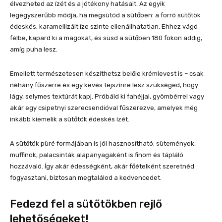
élvezheted az ízét és a jótékony hatásait. Az egyik
legegyszerűbb módja, ha megsütöd a sütőben: a forró sütőtök
édeskés, karamellizált íze szinte ellenállhatatlan. Ehhez vágd
félbe, kapard ki a magokat, és süsd a sütőben 180 fokon addig,
amíg puha lesz.
Emellett természetesen készíthetsz belőle krémlevest is – csak
néhány fűszerre és egy kevés tejszínre lesz szükséged, hogy
lágy, selymes textúrát kapj. Próbáld ki fahéjjal, gyömbérrel vagy
akár egy csipetnyi szerecsendióval fűszerezve, amelyek még
inkább kiemelik a sütőtök édeskés ízét.
A sütőtök püré formájában is jól hasznosítható: sütemények,
muffinok, palacsinták alapanyagaként is finom és tápláló
hozzávaló. Így akár édességként, akár főételként szeretnéd
fogyasztani, biztosan megtalálod a kedvencedet.
Fedezd fel a sütőtökben rejlő
lehetőségeket!