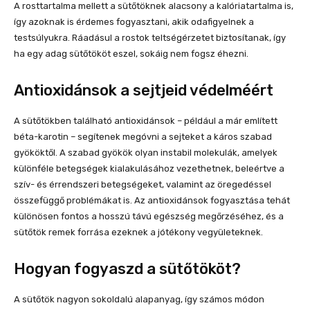
A rosttartalma mellett a sütőtöknek alacsony a kalóriatartalma is,
így azoknak is érdemes fogyasztani, akik odafigyelnek a
testsúlyukra. Ráadásul a rostok teltségérzetet biztosítanak, így
ha egy adag sütőtököt eszel, sokáig nem fogsz éhezni.
Antioxidánsok a sejtjeid védelméért
A sütőtökben található antioxidánsok – például a már említett
béta-karotin – segítenek megóvni a sejteket a káros szabad
gyököktől. A szabad gyökök olyan instabil molekulák, amelyek
különféle betegségek kialakulásához vezethetnek, beleértve a
szív- és érrendszeri betegségeket, valamint az öregedéssel
összefüggő problémákat is. Az antioxidánsok fogyasztása tehát
különösen fontos a hosszú távú egészség megőrzéséhez, és a
sütőtök remek forrása ezeknek a jótékony vegyületeknek.
Hogyan fogyaszd a sütőtököt?
A sütőtök nagyon sokoldalú alapanyag, így számos módon