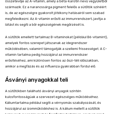
összetevője az A-vitamin, amely a béta-karotin nevű vegyületből
származik. Ez a narancssárga pigment felelős a sütőtök színéért
is, de az egészségre gyakorolt jótékony hatásairól sem szabad
megfeledkezni. Az A-vitamin erősíti az immunrendszert, javítja a
látást és segíti a bőr egészségének megőrzését is.
A sütőtök emellett tartalmaz B-vitaminokat (például B6-vitamint),
amelyek fontos szerepet játszanak az idegrendszer
működésében, valamint támogatják a szellemi frissességet. A C-
vitamin tartalma pedig hozzájárul az immunrendszer
erősítéséhez, ami különösen fontos az őszi-téli időszakban,
amikor a megfázás és az influenza gyakrabban fordul elő.
Ásványi anyagokkal teli
A sütőtökben található ásványi anyagok szintén
kulcsfontosságúak a szervezet egészséges működéséhez.
Káliumtartalma például segíti a vérnyomás szabályozását, és
hozzájárul az izomműködéshez is. A kálium mellett a sütőtök