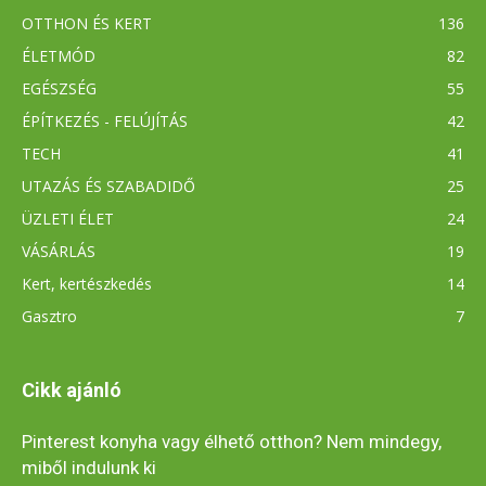
OTTHON ÉS KERT
136
ÉLETMÓD
82
EGÉSZSÉG
55
ÉPÍTKEZÉS - FELÚJÍTÁS
42
TECH
41
UTAZÁS ÉS SZABADIDŐ
25
ÜZLETI ÉLET
24
VÁSÁRLÁS
19
Kert, kertészkedés
14
Gasztro
7
Cikk ajánló
Pinterest konyha vagy élhető otthon? Nem mindegy,
miből indulunk ki