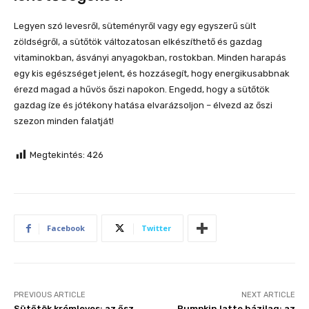
Legyen szó levesről, süteményről vagy egy egyszerű sült
zöldségről, a sütőtök változatosan elkészíthető és gazdag
vitaminokban, ásványi anyagokban, rostokban. Minden harapás
egy kis egészséget jelent, és hozzásegít, hogy energikusabbnak
érezd magad a hűvös őszi napokon. Engedd, hogy a sütőtök
gazdag íze és jótékony hatása elvarázsoljon – élvezd az őszi
szezon minden falatját!
Megtekintés:
426
Facebook
Twitter
PREVIOUS ARTICLE
NEXT ARTICLE
Sütőtök krémleves: az ősz
Pumpkin latte házilag: az