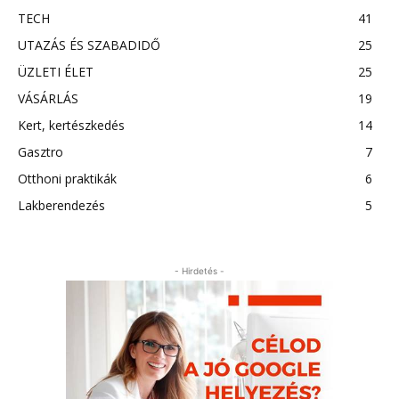
TECH
41
UTAZÁS ÉS SZABADIDŐ
25
ÜZLETI ÉLET
25
VÁSÁRLÁS
19
Kert, kertészkedés
14
Gasztro
7
Otthoni praktikák
6
Lakberendezés
5
- Hirdetés -