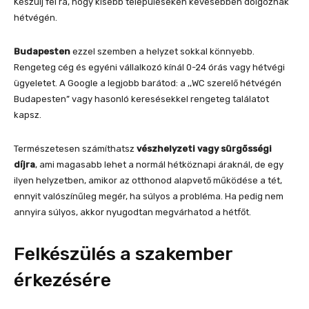
Készülj fel rá, hogy kisebb településeken kevesebben dolgoznak
hétvégén.
Budapesten
ezzel szemben a helyzet sokkal könnyebb.
Rengeteg cég és egyéni vállalkozó kínál 0-24 órás vagy hétvégi
ügyeletet. A Google a legjobb barátod: a ,,WC szerelő hétvégén
Budapesten” vagy hasonló keresésekkel rengeteg találatot
kapsz.
Természetesen számíthatsz
vészhelyzeti vagy sürgősségi
díjra
, ami magasabb lehet a normál hétköznapi áraknál, de egy
ilyen helyzetben, amikor az otthonod alapvető működése a tét,
ennyit valószínűleg megér, ha súlyos a probléma. Ha pedig nem
annyira súlyos, akkor nyugodtan megvárhatod a hétfőt.
Felkészülés a szakember
érkezésére