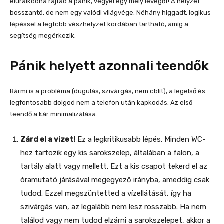
eluralkodna rajtad a pánik, vegyél egy mély levegőt! A helyzet
bosszantó, de nem egy valódi világvége. Néhány higgadt, logikus
lépéssel a legtöbb vészhelyzet kordában tartható, amíg a
segítség megérkezik.
Pánik helyett azonnali teendők
Bármi is a probléma (dugulás, szivárgás, nem öblít), a legelső és
legfontosabb dolgod nem a telefon után kapkodás. Az első
teendő a kár minimalizálása.
Zárd el a vizet!
Ez a legkritikusabb lépés. Minden WC-
hez tartozik egy kis sarokszelep, általában a falon, a
tartály alatt vagy mellett. Ezt a kis csapot tekerd el az
óramutató járásával megegyező irányba, ameddig csak
tudod. Ezzel megszüntetted a vízellátását, így ha
szivárgás van, az legalább nem lesz rosszabb. Ha nem
találod vagy nem tudod elzárni a sarokszelepet, akkor a