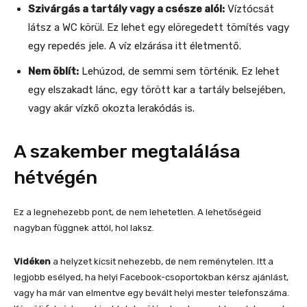
Szivárgás a tartály vagy a csésze alól:
Víztócsát
látsz a WC körül. Ez lehet egy elöregedett tömítés vagy
egy repedés jele. A víz elzárása itt életmentő.
Nem öblít:
Lehúzod, de semmi sem történik. Ez lehet
egy elszakadt lánc, egy törött kar a tartály belsejében,
vagy akár vízkő okozta lerakódás is.
A szakember megtalálása
hétvégén
Ez a legnehezebb pont, de nem lehetetlen. A lehetőségeid
nagyban függnek attól, hol laksz.
Vidéken
a helyzet kicsit nehezebb, de nem reménytelen. Itt a
legjobb esélyed, ha helyi Facebook-csoportokban kérsz ajánlást,
vagy ha már van elmentve egy bevált helyi mester telefonszáma.