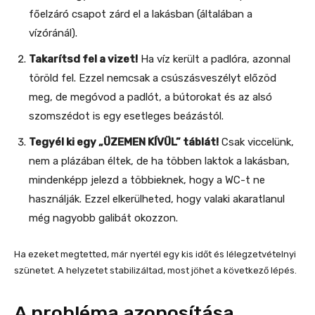
főelzáró csapot zárd el a lakásban (általában a
vízóránál).
Takarítsd fel a vizet!
Ha víz került a padlóra, azonnal
töröld fel. Ezzel nemcsak a csúszásveszélyt előzöd
meg, de megóvod a padlót, a bútorokat és az alsó
szomszédot is egy esetleges beázástól.
Tegyél ki egy „ÜZEMEN KÍVÜL” táblát!
Csak viccelünk,
nem a plázában éltek, de ha többen laktok a lakásban,
mindenképp jelezd a többieknek, hogy a WC-t ne
használják. Ezzel elkerülheted, hogy valaki akaratlanul
még nagyobb galibát okozzon.
Ha ezeket megtetted, már nyertél egy kis időt és lélegzetvételnyi
szünetet. A helyzetet stabilizáltad, most jöhet a következő lépés.
A probléma azonosítása