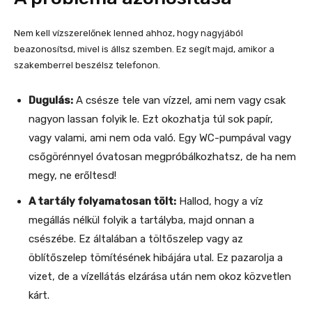
Nem kell vízszerelőnek lenned ahhoz, hogy nagyjából
beazonosítsd, mivel is állsz szemben. Ez segít majd, amikor a
szakemberrel beszélsz telefonon.
Dugulás:
A csésze tele van vízzel, ami nem vagy csak
nagyon lassan folyik le. Ezt okozhatja túl sok papír,
vagy valami, ami nem oda való. Egy WC-pumpával vagy
csőgörénnyel óvatosan megpróbálkozhatsz, de ha nem
megy, ne erőltesd!
A tartály folyamatosan tölt:
Hallod, hogy a víz
megállás nélkül folyik a tartályba, majd onnan a
csészébe. Ez általában a töltőszelep vagy az
öblítőszelep tömítésének hibájára utal. Ez pazarolja a
vizet, de a vízellátás elzárása után nem okoz közvetlen
kárt.