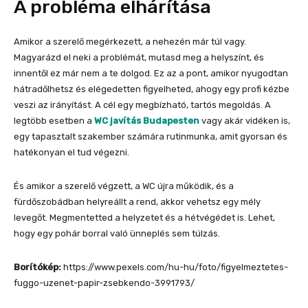
A probléma elhárítása
Amikor a szerelő megérkezett, a nehezén már túl vagy.
Magyarázd el neki a problémát, mutasd meg a helyszínt, és
innentől ez már nem a te dolgod. Ez az a pont, amikor nyugodtan
hátradőlhetsz és elégedetten figyelheted, ahogy egy profi kézbe
veszi az irányítást. A cél egy megbízható, tartós megoldás. A
legtöbb esetben a
WC javítás Budapesten
vagy akár vidéken is,
egy tapasztalt szakember számára rutinmunka, amit gyorsan és
hatékonyan el tud végezni.
És amikor a szerelő végzett, a WC újra működik, és a
fürdőszobádban helyreállt a rend, akkor vehetsz egy mély
levegőt. Megmentetted a helyzetet és a hétvégédet is. Lehet,
hogy egy pohár borral való ünneplés sem túlzás.
Borítókép:
https://www.pexels.com/hu-hu/foto/figyelmeztetes-
fuggo-uzenet-papir-zsebkendo-3991793/