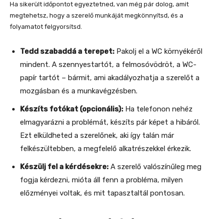
Ha sikerült időpontot egyeztetned, van még pár dolog, amit
megtehetsz, hogy a szerelő munkáját megkönnyítsd, és a
folyamatot felgyorsítsd.
Tedd szabaddá a terepet:
Pakolj el a WC környékéről
mindent. A szennyestartót, a felmosóvödröt, a WC-
papír tartót – bármit, ami akadályozhatja a szerelőt a
mozgásban és a munkavégzésben.
Készíts fotókat (opcionális):
Ha telefonon nehéz
elmagyarázni a problémát, készíts pár képet a hibáról.
Ezt elküldheted a szerelőnek, aki így talán már
felkészültebben, a megfelelő alkatrészekkel érkezik.
Készülj fel a kérdésekre:
A szerelő valószínűleg meg
fogja kérdezni, mióta áll fenn a probléma, milyen
előzményei voltak, és mit tapasztaltál pontosan.