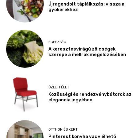
Újragondolt táplálkozás: vissza a
gyökerekhez
EGÉSZSÉG
A keresztesvirágú zöldségek
szerepe a mellrák megelőzésében
ÜZLETI ÉLET
Közösségi és rendezvénybútorok az
elegancia jegyében
OTTHON ÉS KERT
Pinterest konyha vagy élhető