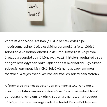
Végre itt a hétvége. Két nap (plusz a péntek este) a jól
megérdemelt pihenésé, a családi programoké, a feltöltődésé.
Tervezed a vasárnapi ebédet, a délutáni filmnézést, vagy csak
élvezed a csendet egy jó könyvvel. Aztán hirtelen meghallod azt a
hangot, amit egyetlen háztulajdonos sem akar hallani. Egy furcsa
zubogás, egy megállás nélkül folyó víz hangja, vagy ami még
rosszabb: a teljes csend, amikor lehúzod, és semmi sem történik.
A felismerés villámcsapásként ér: elromlott a WC. Pont most,
szombat délután, amikor minden zárva, és a „szakembert hívni”
gondolata is rémálomnak tűnik. Ebben a pillanatban a nyugodt
hétvége stresszes válságkezelésbe fordul. De mielőtt teljesen