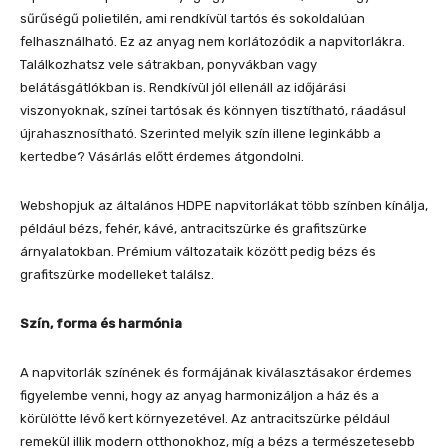
sűrűségű polietilén, ami rendkívül tartós és sokoldalúan
felhasználható. Ez az anyag nem korlátozódik a napvitorlákra.
Találkozhatsz vele sátrakban, ponyvákban vagy
belátásgátlókban is. Rendkívül jól ellenáll az időjárási
viszonyoknak, színei tartósak és könnyen tisztítható, ráadásul
újrahasznosítható. Szerinted melyik szín illene leginkább a
kertedbe? Vásárlás előtt érdemes átgondolni.
Webshopjuk az általános HDPE napvitorlákat több színben kínálja,
például bézs, fehér, kávé, antracitszürke és grafitszürke
árnyalatokban. Prémium változataik között pedig bézs és
grafitszürke modelleket találsz.
Szín, forma és harmónia
A napvitorlák színének és formájának kiválasztásakor érdemes
figyelembe venni, hogy az anyag harmonizáljon a ház és a
körülötte lévő kert környezetével. Az antracitszürke például
remekül illik modern otthonokhoz, míg a bézs a természetesebb