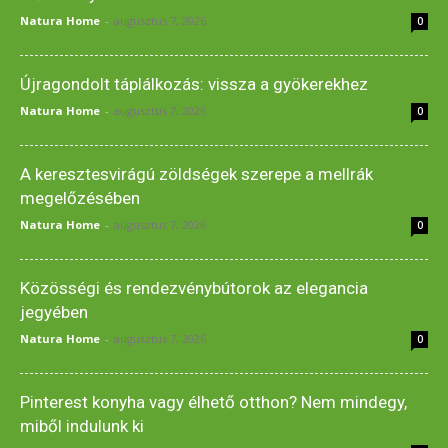
Natura Home
-
augusztus 7, 2026
0
Újragondolt táplálkozás: vissza a gyökerekhez
Natura Home
-
augusztus 7, 2026
0
A keresztesvirágú zöldségek szerepe a mellrák
megelőzésében
Natura Home
-
augusztus 7, 2026
0
Közösségi és rendezvénybútorok az elegancia
jegyében
Natura Home
-
augusztus 7, 2026
0
Pinterest konyha vagy élhető otthon? Nem mindegy,
miből indulunk ki