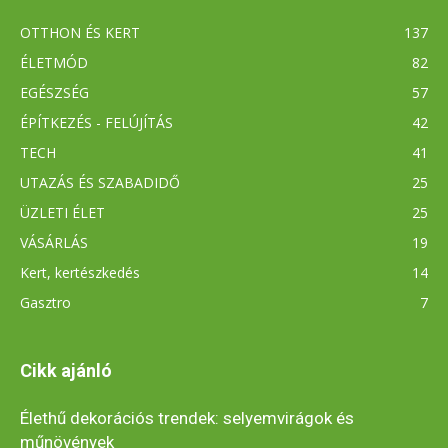
OTTHON ÉS KERT
137
ÉLETMÓD
82
EGÉSZSÉG
57
ÉPÍTKEZÉS - FELÚJÍTÁS
42
TECH
41
UTAZÁS ÉS SZABADIDŐ
25
ÜZLETI ÉLET
25
VÁSÁRLÁS
19
Kert, kertészkedés
14
Gasztro
7
Cikk ajánló
Élethű dekorációs trendek: selyemvirágok és
műnövények