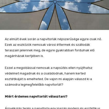
Az elmúlt évek során a napvitorlák népszerűsége egyre csak nő.
Ezek az eszközök nemcsak városi éttermek és szállodák
teraszain jelennek meg, de egyre gyakrabban fordulnak elő
magánházak kertjében is.
Ezzel a megoldással nemcsak a napsütés ellen nyújthatsz
védelmet magadnak és a családodnak, hanem kerted
esztétikáját is emelheted. De vajon mi alapján válaszd ki a
számodra legmegfelelőbb napvitorlát?
Miért érdemes napvitorlát választani?
Árnyékolás terén a napvitorla egy igazán modern és esztétikus