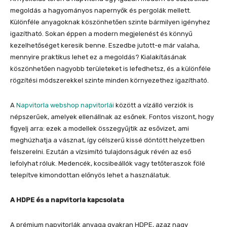
megoldás a hagyományos napernyők és pergolák mellett.
Különféle anyagoknak köszönhetően szinte bármilyen igényhez
igazítható. Sokan éppen a modern megjelenést és könnyű
kezelhetőséget keresik benne. Eszedbe jutott-e már valaha,
mennyire praktikus lehet ez a megoldás? Kialakításának
köszönhetően nagyobb területeket is lefedhetsz, és a különféle
rögzítési módszerekkel szinte minden környezethez igazítható.
A
Napvitorla webshop napvitorlái
között a vízálló verziók is
népszerűek, amelyek ellenállnak az esőnek. Fontos viszont, hogy
figyelj arra: ezek a modellek összegyűjtik az esővizet, ami
meghúzhatja a vásznat, így célszerű kissé döntött helyzetben
felszerelni. Ezután a vízsimító tulajdonságuk révén az eső
lefolyhat róluk. Medencék, kocsibeállók vagy tetőteraszok fölé
telepítve kimondottan előnyös lehet a használatuk.
A HDPE és a napvitorla kapcsolata
A prémium napvitorlák anyaga gyakran HDPE, azaz nagy