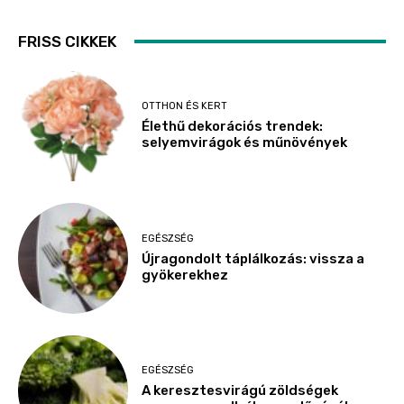
FRISS CIKKEK
OTTHON ÉS KERT
Élethű dekorációs trendek:
selyemvirágok és műnövények
EGÉSZSÉG
Újragondolt táplálkozás: vissza a
gyökerekhez
EGÉSZSÉG
A keresztesvirágú zöldségek