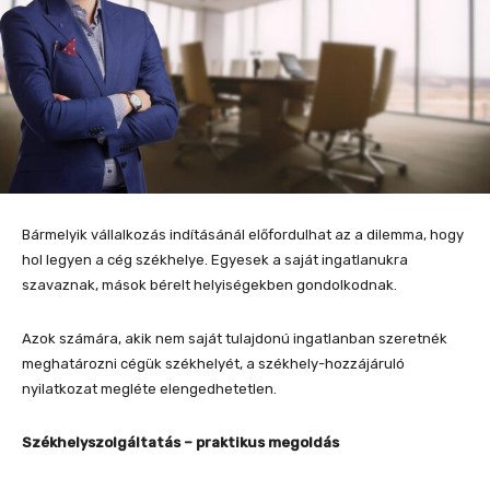
Bármelyik vállalkozás indításánál előfordulhat az a dilemma, hogy
hol legyen a cég székhelye. Egyesek a saját ingatlanukra
szavaznak, mások bérelt helyiségekben gondolkodnak.
Azok számára, akik nem saját tulajdonú ingatlanban szeretnék
meghatározni cégük székhelyét, a székhely-hozzájáruló
nyilatkozat megléte elengedhetetlen.
Székhelyszolgáltatás – praktikus megoldás