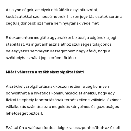
Az olyan cégek, amelyek nélkülözik e nyilatkozatot,
kockázatokkal szembesülhetnek, hiszen jogvitás esetek során a
cégtulajdonosok számára nem nyújtanak védelmet.
E dokumentum megléte ugyanakkor biztosítja cégének a jogi
stabilitást. Az ingatlanhasználathoz szükséges tulajdonosi
beleegyezés semmilyen kétséget nem hagy afelől, hogy a
székhelyhasználat jogszerűen történik.
Miért válassza a székhelyszolgáltatást?
A székhelyszolgáltatásnak köszönhetően a cég könnyen
bonyolíthatja a hivatalos kommunikációját anélkül, hogy egy
fizikai telephely fenntartásának terhét kellene vállalnia. Számos
vállalkozás számára ez a megoldás kényelmes és gazdaságos
lehetőséget biztosít.
Ezáltal Ön a valóban fontos dolgokra összpontosíthat: az üzleti