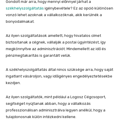
Gondolt már arra, hogy mennyi előnnyel járhat a
székhelyszolgáltatás
igénybevétele? Ez az opció különösen
vonzó lehet azoknak a vállalkozóknak, akik kerülnék a
bonyodalmakat.
Az ilyen szolgáltatások amellett, hogy hivatalos címet
biztosítanak a cégnek, vállalják a postai ügyintézést, így
megkönnyítve az adminisztrációt. Mindemellett az idő és
pénzmegtakarítás is garantált velük.
A székhelyszolgáltatás által nincs szüksége arra, hogy saját
ingatlant vásároljon, vagy időigényes engedélyeztetésekbe
kezdjen.
Az ilyen szolgáltatók, mint például a Logosz Cégcsoport,
segítséget nyújtanak abban, hogy a vállalkozás
professzionálisan adminisztrálva legyen anélkül, hogy a
tulajdonosnak külön intézkedni kellene.