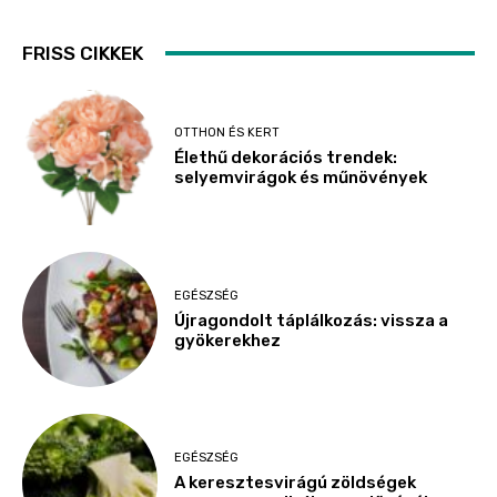
FRISS CIKKEK
OTTHON ÉS KERT
Élethű dekorációs trendek:
selyemvirágok és műnövények
EGÉSZSÉG
Újragondolt táplálkozás: vissza a
gyökerekhez
EGÉSZSÉG
A keresztesvirágú zöldségek