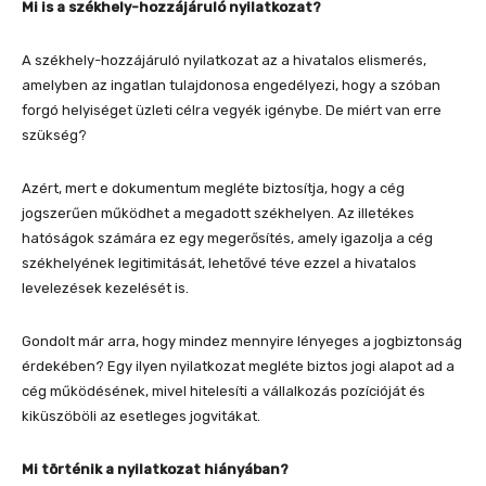
Mi is a székhely-hozzájáruló nyilatkozat?
A székhely-hozzájáruló nyilatkozat az a hivatalos elismerés,
amelyben az ingatlan tulajdonosa engedélyezi, hogy a szóban
forgó helyiséget üzleti célra vegyék igénybe. De miért van erre
szükség?
Azért, mert e dokumentum megléte biztosítja, hogy a cég
jogszerűen működhet a megadott székhelyen. Az illetékes
hatóságok számára ez egy megerősítés, amely igazolja a cég
székhelyének legitimitását, lehetővé téve ezzel a hivatalos
levelezések kezelését is.
Gondolt már arra, hogy mindez mennyire lényeges a jogbiztonság
érdekében? Egy ilyen nyilatkozat megléte biztos jogi alapot ad a
cég működésének, mivel hitelesíti a vállalkozás pozícióját és
kiküszöböli az esetleges jogvitákat.
Mi történik a nyilatkozat hiányában?