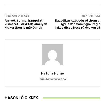
PREVIOUS ARTICLE
NEXT ARTICLE
Árnyék, forma, hangulat:
Egzotikus szépség otthonra:
kisméretű díszfák, amelyek
így lesz a flamingóvirág a
kis kertben is működnek
lakás dísze hosszú éveken át
Natura Home
http://naturahome.hu
HASONLÓ CIKKEK