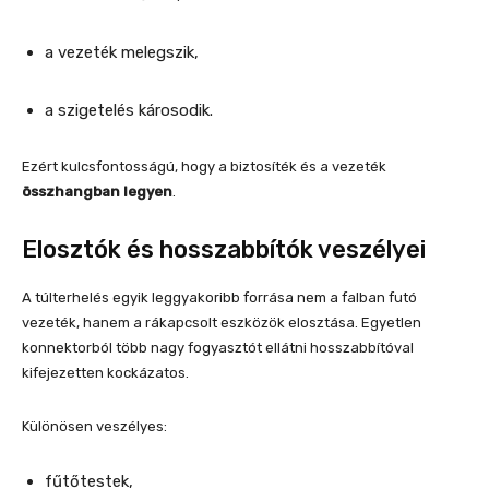
a vezeték melegszik,
a szigetelés károsodik.
Ezért kulcsfontosságú, hogy a biztosíték és a vezeték
összhangban legyen
.
Elosztók és hosszabbítók veszélyei
A túlterhelés egyik leggyakoribb forrása nem a falban futó
vezeték, hanem a rákapcsolt eszközök elosztása. Egyetlen
konnektorból több nagy fogyasztót ellátni hosszabbítóval
kifejezetten kockázatos.
Különösen veszélyes:
fűtőtestek,