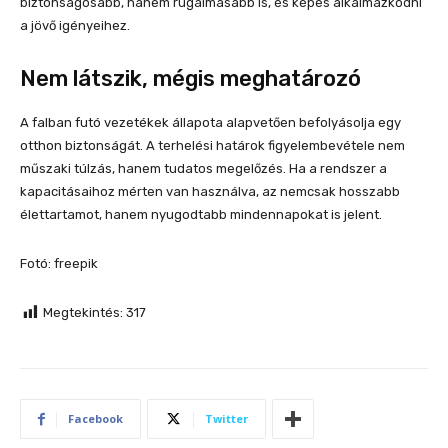
biztonságosabb, hanem rugalmasabb is, és képes alkalmazkodni
a jövő igényeihez.
Nem látszik, mégis meghatározó
A falban futó vezetékek állapota alapvetően befolyásolja egy
otthon biztonságát. A terhelési határok figyelembevétele nem
műszaki túlzás, hanem tudatos megelőzés. Ha a rendszer a
kapacitásaihoz mérten van használva, az nemcsak hosszabb
élettartamot, hanem nyugodtabb mindennapokat is jelent.
Fotó: freepik
Megtekintés:
317
Facebook
Twitter