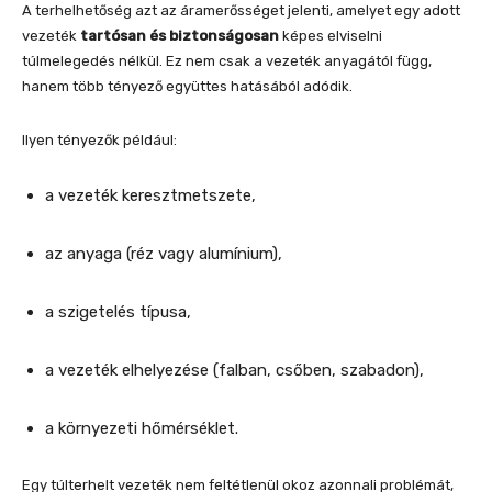
A terhelhetőség azt az áramerősséget jelenti, amelyet egy adott
vezeték
tartósan és biztonságosan
képes elviselni
túlmelegedés nélkül. Ez nem csak a vezeték anyagától függ,
hanem több tényező együttes hatásából adódik.
Ilyen tényezők például:
a vezeték keresztmetszete,
az anyaga (réz vagy alumínium),
a szigetelés típusa,
a vezeték elhelyezése (falban, csőben, szabadon),
a környezeti hőmérséklet.
Egy túlterhelt vezeték nem feltétlenül okoz azonnali problémát,