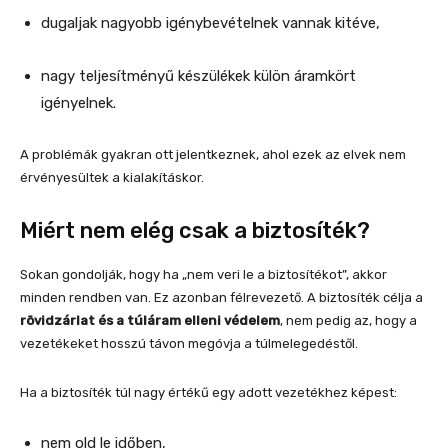
dugaljak nagyobb igénybevételnek vannak kitéve,
nagy teljesítményű készülékek külön áramkört
igényelnek.
A problémák gyakran ott jelentkeznek, ahol ezek az elvek nem
érvényesültek a kialakításkor.
Miért nem elég csak a biztosíték?
Sokan gondolják, hogy ha „nem veri le a biztosítékot”, akkor
minden rendben van. Ez azonban félrevezető. A biztosíték célja a
rövidzárlat és a túláram elleni védelem
, nem pedig az, hogy a
vezetékeket hosszú távon megóvja a túlmelegedéstől.
Ha a biztosíték túl nagy értékű egy adott vezetékhez képest:
nem old le időben,