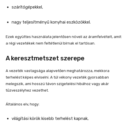
szárítógépekkel,
nagy teljesítményű konyhai eszközökkel.
Ezek együttes használata jelentősen növeli az áramfelvételt, amit
a régi vezetékek nem feltétlenül bírnak el tartósan.
A keresztmetszet szerepe
A vezeték vastagsága alapvetően meghatározza, mekkora
terhelést képes elviselni. A túl vékony vezeték gyorsabban
melegszik, ami hosszú távon szigetelési hibához vagy akár
tűzveszélyhez vezethet.
Általános elv, hogy:
világítási körök kisebb terhelést kapnak,