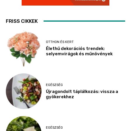
FRISS CIKKEK
OTTHON ÉS KERT
Élethű dekorációs trendek:
selyemvirágok és műnövények
EGÉSZSÉG
Újragondolt táplálkozás: vissza a
gyökerekhez
EGÉSZSÉG