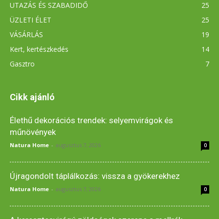
UTAZÁS ÉS SZABADIDŐ
25
ÜZLETI ÉLET
25
VÁSÁRLÁS
19
Kert, kertészkedés
14
Gasztro
7
Cikk ajánló
Élethű dekorációs trendek: selyemvirágok és
műnövények
Natura Home
-
augusztus 7, 2026
0
Újragondolt táplálkozás: vissza a gyökerekhez
Natura Home
-
augusztus 7, 2026
0