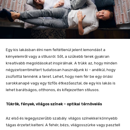
Egy kis lakásban élni nem feltétlenül jelent lemondást a
kényelemről vagy a stílusról. Sőt, a szűkebb terek gyakran
kreatívabb megoldásokat inspirálnak. A trükk az, hogy minden
négyzetcentimétert tudatosan használjunk ki – anélkül, hogy
zsúfolttá tennénk a teret. Lehet, hogy nem fér be egy óriási
sarokkanapé vagy egy tízfős étkezőasztal, de egy kis lakás is
lehet barátságos, otthonos, és kifejezetten stílusos.
Tükrök, fények, világos színek – optikai térnövelés
Az első és legegyszerűbb szabály: világos színekkel könnyebb
tágas érzetet kelteni. A fehér, bézs, világosszürke vagy pasztell