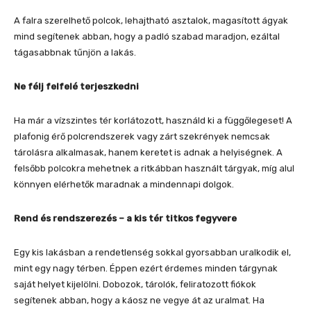
A falra szerelhető polcok, lehajtható asztalok, magasított ágyak
mind segítenek abban, hogy a padló szabad maradjon, ezáltal
tágasabbnak tűnjön a lakás.
Ne félj felfelé terjeszkedni
Ha már a vízszintes tér korlátozott, használd ki a függőlegeset! A
plafonig érő polcrendszerek vagy zárt szekrények nemcsak
tárolásra alkalmasak, hanem keretet is adnak a helyiségnek. A
felsőbb polcokra mehetnek a ritkábban használt tárgyak, míg alul
könnyen elérhetők maradnak a mindennapi dolgok.
Rend és rendszerezés – a kis tér titkos fegyvere
Egy kis lakásban a rendetlenség sokkal gyorsabban uralkodik el,
mint egy nagy térben. Éppen ezért érdemes minden tárgynak
saját helyet kijelölni. Dobozok, tárolók, feliratozott fiókok
segítenek abban, hogy a káosz ne vegye át az uralmat. Ha