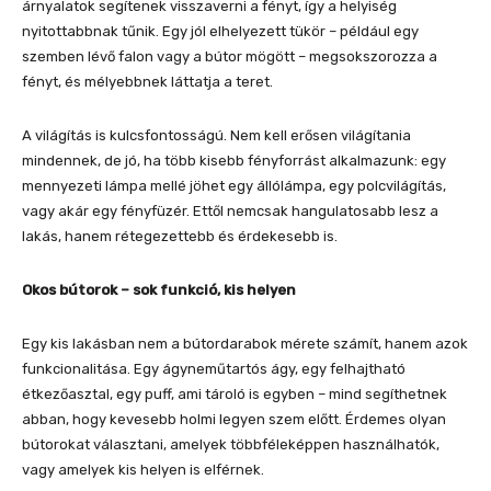
árnyalatok segítenek visszaverni a fényt, így a helyiség
nyitottabbnak tűnik. Egy jól elhelyezett tükör – például egy
szemben lévő falon vagy a bútor mögött – megsokszorozza a
fényt, és mélyebbnek láttatja a teret.
A világítás is kulcsfontosságú. Nem kell erősen világítania
mindennek, de jó, ha több kisebb fényforrást alkalmazunk: egy
mennyezeti lámpa mellé jöhet egy állólámpa, egy polcvilágítás,
vagy akár egy fényfüzér. Ettől nemcsak hangulatosabb lesz a
lakás, hanem rétegezettebb és érdekesebb is.
Okos bútorok – sok funkció, kis helyen
Egy kis lakásban nem a bútordarabok mérete számít, hanem azok
funkcionalitása. Egy ágyneműtartós ágy, egy felhajtható
étkezőasztal, egy puff, ami tároló is egyben – mind segíthetnek
abban, hogy kevesebb holmi legyen szem előtt. Érdemes olyan
bútorokat választani, amelyek többféleképpen használhatók,
vagy amelyek kis helyen is elférnek.