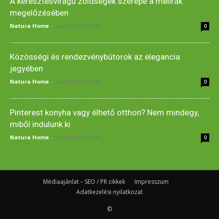
A keresztesvirágú zöldségek szerepe a mellrák
megelőzésében
Natura Home
-
augusztus 7, 2026
0
Közösségi és rendezvénybútorok az elegancia
jegyében
Natura Home
-
augusztus 7, 2026
0
Pinterest konyha vagy élhető otthon? Nem mindegy,
miből indulunk ki
Natura Home
-
augusztus 5, 2026
0
Médiaajánlat – SEO / PR cikkek
Impresszum
Adatkezelési nyilatkozat
©