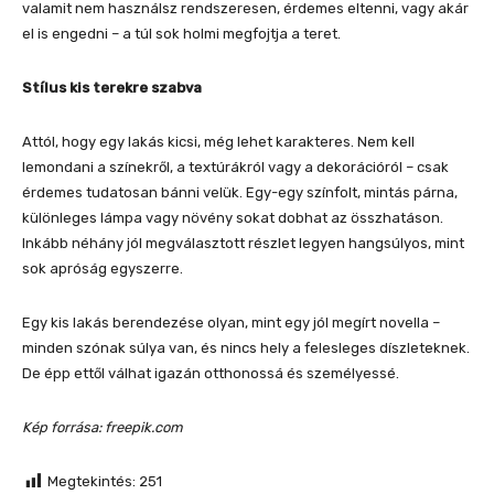
valamit nem használsz rendszeresen, érdemes eltenni, vagy akár
el is engedni – a túl sok holmi megfojtja a teret.
Stílus kis terekre szabva
Attól, hogy egy lakás kicsi, még lehet karakteres. Nem kell
lemondani a színekről, a textúrákról vagy a dekorációról – csak
érdemes tudatosan bánni velük. Egy-egy színfolt, mintás párna,
különleges lámpa vagy növény sokat dobhat az összhatáson.
Inkább néhány jól megválasztott részlet legyen hangsúlyos, mint
sok apróság egyszerre.
Egy kis lakás berendezése olyan, mint egy jól megírt novella –
minden szónak súlya van, és nincs hely a felesleges díszleteknek.
De épp ettől válhat igazán otthonossá és személyessé.
Kép forrása: freepik.com
Megtekintés:
251