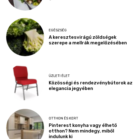
EGÉSZSÉG
A keresztesvirágú zöldségek
szerepe a mellrák megelőzésében
ÜZLETI ÉLET
Közösségi és rendezvénybútorok az
elegancia jegyében
OTTHON ÉS KERT
Pinterest konyha vagy élhető
otthon? Nem mindegy, miből
indulunk ki