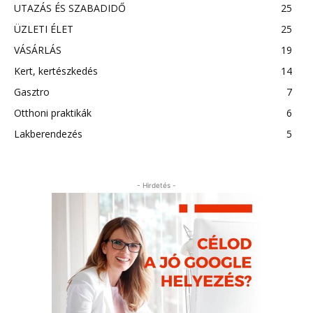
UTAZÁS ÉS SZABADIDŐ
25
ÜZLETI ÉLET
25
VÁSÁRLÁS
19
Kert, kertészkedés
14
Gasztro
7
Otthoni praktikák
6
Lakberendezés
5
- Hirdetés -