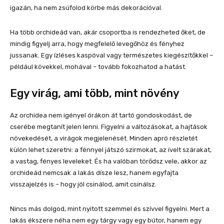
igazán, ha nem zsúfolod körbe más dekorációval.
Ha több orchideád van, akár csoportba is rendezheted őket, de
mindig figyelj arra, hogy megfelelő levegőhöz és fényhez
jussanak. Egy ízléses kaspóval vagy természetes kiegészítőkkel –
például kövekkel, mohával – tovább fokozhatod a hatást.
Egy virág, ami több, mint növény
Az orchidea nem igényel órákon át tartó gondoskodást, de
cserébe megtanít jelen lenni. Figyelni a változásokat, a hajtások
növekedését, a virágok megjelenését. Minden apró részletét
külön lehet szeretni: a fénnyel játszó szirmokat, az ívelt szárakat,
a vastag, fényes leveleket. És ha valóban törődsz vele, akkor az
orchideád nemcsak a lakás dísze lesz, hanem egyfajta
visszajelzés is – hogy jól csinálod, amit csinálsz.
Nincs más dolgod, mint nyitott szemmel és szívvel figyelni. Mert a
lakás ékszere néha nem egy tárgy vagy egy bútor, hanem egy