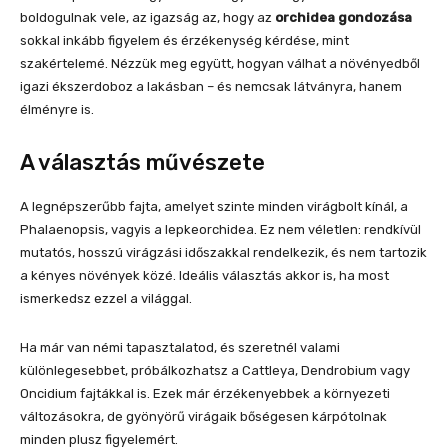
boldogulnak vele, az igazság az, hogy az
orchidea gondozása
sokkal inkább figyelem és érzékenység kérdése, mint
szakértelemé. Nézzük meg együtt, hogyan válhat a növényedből
igazi ékszerdoboz a lakásban – és nemcsak látványra, hanem
élményre is.
A választás művészete
A legnépszerűbb fajta, amelyet szinte minden virágbolt kínál, a
Phalaenopsis, vagyis a lepkeorchidea. Ez nem véletlen: rendkívül
mutatós, hosszú virágzási időszakkal rendelkezik, és nem tartozik
a kényes növények közé. Ideális választás akkor is, ha most
ismerkedsz ezzel a világgal.
Ha már van némi tapasztalatod, és szeretnél valami
különlegesebbet, próbálkozhatsz a Cattleya, Dendrobium vagy
Oncidium fajtákkal is. Ezek már érzékenyebbek a környezeti
változásokra, de gyönyörű virágaik bőségesen kárpótolnak
minden plusz figyelemért.