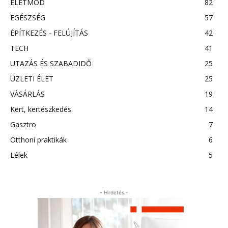
ÉLETMÓD
82
EGÉSZSÉG
57
ÉPÍTKEZÉS - FELÚJÍTÁS
42
TECH
41
UTAZÁS ÉS SZABADIDŐ
25
ÜZLETI ÉLET
25
VÁSÁRLÁS
19
Kert, kertészkedés
14
Gasztro
7
Otthoni praktikák
6
Lélek
5
- Hirdetés -