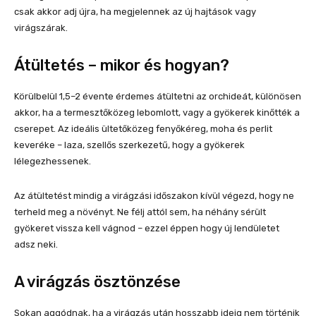
csak akkor adj újra, ha megjelennek az új hajtások vagy
virágszárak.
Átültetés – mikor és hogyan?
Körülbelül 1,5–2 évente érdemes átültetni az orchideát, különösen
akkor, ha a termesztőközeg lebomlott, vagy a gyökerek kinőtték a
cserepet. Az ideális ültetőközeg fenyőkéreg, moha és perlit
keveréke – laza, szellős szerkezetű, hogy a gyökerek
lélegezhessenek.
Az átültetést mindig a virágzási időszakon kívül végezd, hogy ne
terheld meg a növényt. Ne félj attól sem, ha néhány sérült
gyökeret vissza kell vágnod – ezzel éppen hogy új lendületet
adsz neki.
A virágzás ösztönzése
Sokan aggódnak, ha a virágzás után hosszabb ideig nem történik