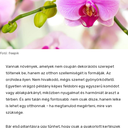
Fotó: freepik
Vannak növények, amelyek nem csupán dekorációs szerepet
töltenek be, hanem az otthon szellemiségét is formálják. Az
orchidea ilyen. Nem hivalkodó, mégis szemet gyönyörködtető.
Egyetlen virágzó példány képes feldobni egy egyszerű komódot
vagy ablakpárkányt, miközben nyugalmat és harmóniát áraszt a
térben. És ami talán még fontosabb: nem csak dísze, hanem lelke
is lehet egy otthonnak – ha megtanulod megérteni, mire van
szüksége.
Bár első pillantásra úgy tűnhet, hogy csak a gyakorlott kertészek