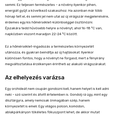
semmi. Ez teljesen természetes – a növény ilyenkor pihen,
energiát gyűjt a következő szakaszhoz. Ha azonban már több
hónap telt el, és semmi jel nem utal az új virágszár megjelenésére,
érdemes egy kis hőmérséklet-különbséggel ösztönözni.
Éjszakára tedd hűvösebb helyre a növényt, ahol 16–18 °C van,
napközben viszont maradjon 22–24 °C között.
Ez a hőmérséklet-ingadozás a természetes környezetét
utánozza, és gyakran beindítja az új hajtásokat. Ilyenkor
különösen fontos, hogy a növényt ne forgasd, mert a fényirány
megváltoztatása érzékenyen érintheti az alakuló virágszárakat.
Az elhelyezés varázsa
Egy orchideát nem csupán gondozni kell, hanem helyet is kell adni
neki – szó szerint és átvitt értelemben is. Gondolj rá úgy, mint egy
dísztárgyra, amely nemcsak önmagában szép, hanem
környezetét is emeli. Egy világos polcon, komódon,
ablakpárkányon tökéletes fókuszpont lehet, de akkor mutat