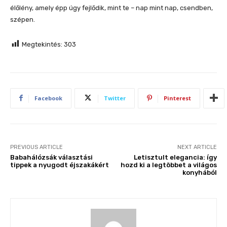
élőlény, amely épp úgy fejlődik, mint te – nap mint nap, csendben,
szépen.
Megtekintés:
303
Facebook
Twitter
Pinterest
PREVIOUS ARTICLE
NEXT ARTICLE
Babahálózsák választási
Letisztult elegancia: így
tippek a nyugodt éjszakákért
hozd ki a legtöbbet a világos
konyhából