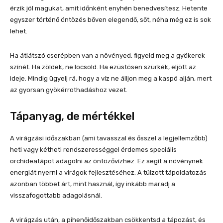
érzik jól magukat, amit időnként enyhén benedvesítesz. Hetente
egyszer történő öntözés bőven elegendő, sőt, néha még ez is sok
lehet.
Ha átlátszó cserépben van a növényed, figyeld meg a gyökerek
színét. Ha zöldek, ne locsold. Ha ezüstösen szürkék, eljött az
ideje. Mindig ügyelj rá, hogy a víz ne álljon meg a kaspó alján, mert
az gyorsan gyökérrothadáshoz vezet.
Tápanyag, de mértékkel
A virágzási időszakban (ami tavasszal és ősszel a legjellemzőbb)
heti vagy kétheti rendszerességgel érdemes speciális
orchideatápot adagolni az öntözővízhez. Ez segít a növénynek
energiát nyerni a virágok fejlesztéséhez. A túlzott tápoldatozás
azonban többet árt, mint használ, így inkább maradj a
visszafogottabb adagolásnál.
A virágzás után, a pihenőidőszakban csökkentsd a tápozást, és