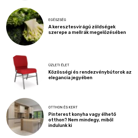
EGÉSZSÉG
A keresztesvirágú zöldségek
szerepe a mellrák megelőzésében
ÜZLETI ÉLET
Közösségi és rendezvénybútorok az
elegancia jegyében
OTTHON ÉS KERT
Pinterest konyha vagy élhető
otthon? Nem mindegy, miből
indulunk ki