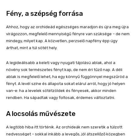
Fény, a szépség forrása
Ahhoz, hogy az orchideád egészséges maradjon és újra meg újra
virágozzon, megfelelő mennyiségű fényre van szüksége – de nem
mindegy, milyet kap. A közvetlen, perzselő napfény épp úgy
árthat, mint a túl sötét hely.
A legideálisabb a keleti vagy nyugati tájolású ablak, ahol a
növény sok természetes fényt kap, de nem éri tűző nap. A déli
ablak is megfelelő lehet, ha egy könnyű függönnyel megszűröd a
fényt. A levél színe és állapota sokat elárul arról, hogy jó helyen
van-e: ha a levelek sötétzöldek és fényesek, akkor minden
rendben. Ha sápadtak vagy foltosak, érdemes változtatni.
A locsolás művészete
A legtöbb hiba itt történik. Az orchideák nem szeretik a túlzott
nedvességet – sokkal inkább a levegős, jól átszellőző közegben