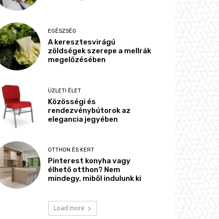
EGÉSZSÉG
A keresztesvirágú
zöldségek szerepe a mellrák
megelőzésében
ÜZLETI ÉLET
Közösségi és
rendezvénybútorok az
elegancia jegyében
OTTHON ÉS KERT
Pinterest konyha vagy
élhető otthon? Nem
mindegy, miből indulunk ki
Load more