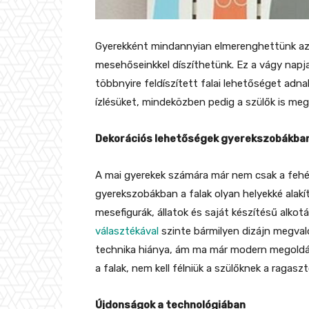
Gyerekként mindannyian elmerenghettünk azo
mesehőseinkkel díszíthetünk. Ez a vágy napja
többnyire feldíszített falai lehetőséget adna
ízlésüket, mindeközben pedig a szülők is me
Dekorációs lehetőségek gyerekszobákba
A mai gyerekek számára már nem csak a fehér 
gyerekszobákban a falak olyan helyekké alak
mesefigurák, állatok és saját készítésű alkot
választékával
szinte bármilyen dizájn megval
technika hiánya, ám ma már modern megoldá
a falak, nem kell félniük a szülőknek a raga
Újdonságok a technológiában