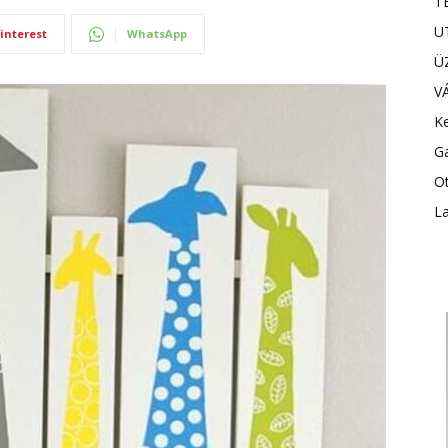
T
U
interest
WhatsApp
Ü
V
Ke
G
Ot
L