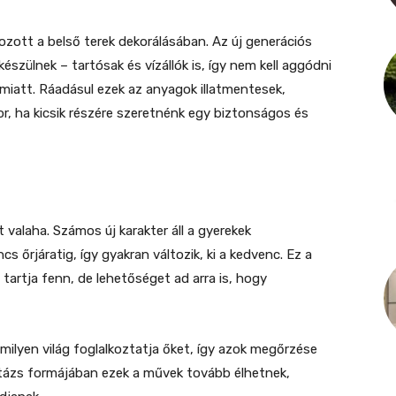
ott a belső terek dekorálásában. Az új generációs
szülnek – tartósak és vízállók is, így nem kell aggódni
 miatt. Ráadásul ezek az anyagok illatmentesek,
r, ha kicsik részére szeretnénk egy biztonságos és
 valaha. Számos új karakter áll a gyerekek
 őrjáratig, így gyakran változik, ki a kedvenc. Ez a
artja fenn, de lehetőséget ad arra is, hogy
ilyen világ foglalkoztatja őket, így azok megőrzése
tázs formájában ezek a művek tovább élhetnek,