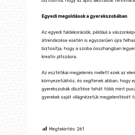
biztosítva, hogy az apró alkotások fennmara
Egyedi megoldások a gyerekszobában
Az egyedi faldekorációk, például a vászonkép
átrendezése esetén is egyszerűen újra felha
biztosítja, hogy a szoba összhangban legye
kreatív játszásra.
Az esztétikai megjelenés mellett ezek az ele
környezetükhöz, és segítenek abban, hogy egy 
gyerekszobák díszítése tehát több mint pus
gyerekek saját világnézetük megjelenítését t
Megtekintés:
261