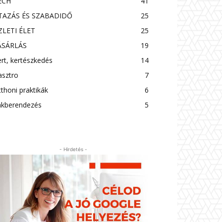
ECH
41
TAZÁS ÉS SZABADIDŐ
25
ZLETI ÉLET
25
ÁSÁRLÁS
19
rt, kertészkedés
14
asztro
7
thoni praktikák
6
akberendezés
5
- Hirdetés -