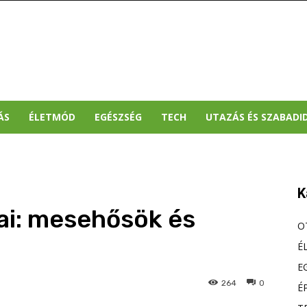
ÁS
ÉLETMÓD
EGÉSZSÉG
TECH
UTAZÁS ÉS SZABADI
K
ai: mesehősök és
O
É
E
264
0
É