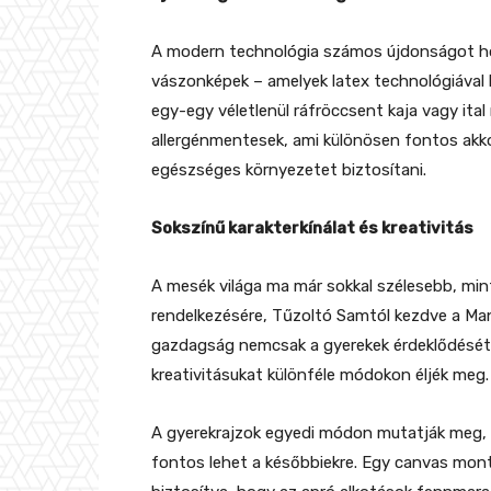
A modern technológia számos újdonságot hoz
vászonképek – amelyek latex technológiával ké
egy-egy véletlenül ráfröccsent kaja vagy ital
allergénmentesek, ami különösen fontos akko
egészséges környezetet biztosítani.
Sokszínű karakterkínálat és kreativitás
A mesék világa ma már sokkal szélesebb, mint
rendelkezésére, Tűzoltó Samtól kezdve a Mancs
gazdagság nemcsak a gyerekek érdeklődését t
kreativitásukat különféle módokon éljék meg.
A gyerekrajzok egyedi módon mutatják meg, m
fontos lehet a későbbiekre. Egy canvas mon