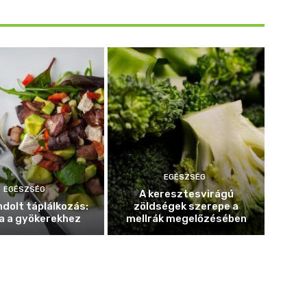
EGÉSZSÉG
EGÉSZSÉG
A keresztesvirágú
dolt táplálkozás:
zöldségek szerepe a
a a gyökerekhez
mellrák megelőzésében