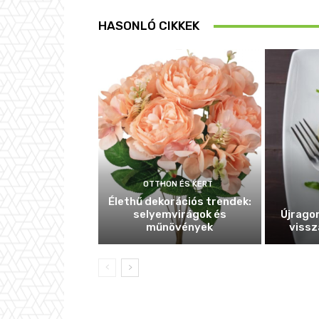
HASONLÓ CIKKEK
OTTHON ÉS KERT
Élethű dekorációs trendek:
selyemvirágok és
Újragon
műnövények
vissz