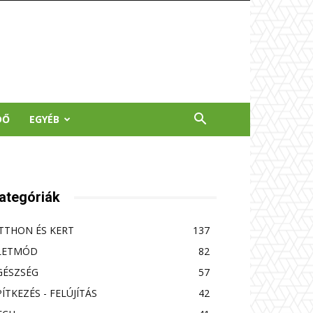
DŐ
EGYÉB
ategóriák
TTHON ÉS KERT
137
LETMÓD
82
GÉSZSÉG
57
PÍTKEZÉS - FELÚJÍTÁS
42