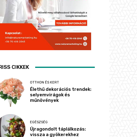
RISS CIKKEK
OTTHON ÉS KERT
Élethű dekorációs trendek:
selyemvirágok és
műnövények
EGÉSZSÉG
Újragondolt táplálkozás:
vissza a gyökerekhez