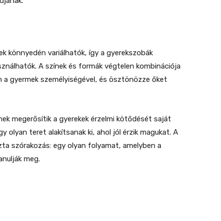
djanak.
ek könnyedén variálhatók, így a gyerekszobák
sználhatók. A színek és formák végtelen kombinációja
n a gyermek személyiségével, és ösztönözze őket
mek megerősítik a gyerekek érzelmi kötődését saját
olyan teret alakítsanak ki, ahol jól érzik magukat. A
zta szórakozás: egy olyan folyamat, amelyben a
anulják meg.