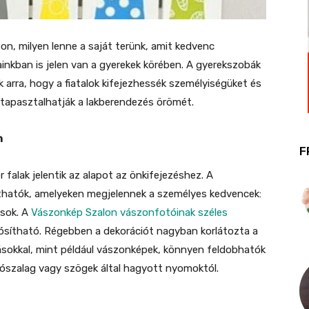
n, milyen lenne a saját terünk, amit kedvenc
inkban is jelen van a gyerekek körében. A gyerekszobák
k arra, hogy a fiatalok kifejezhessék személyiségüket és
gtapasztalhatják a lakberendezés örömét.
n
F
falak jelentik az alapot az önkifejezéshez. A
íthatók, amelyeken megjelennek a személyes kedvencek:
ások. A
Vászonkép Szalon vászonfotóinak széles
ósítható. Régebben a dekorációt nagyban korlátozta a
sokkal, mint például vászonképek, könnyen feldobhatók
sztószalag vagy szögek által hagyott nyomoktól.